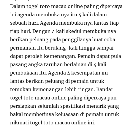
Dalam togel toto macau online paling dipercaya
ini agenda membuka nya itu 4 kali dalam
sebuah hari. Agenda membuka nya lantas tiap-
tiap hari. Dengan 4 kali skedul membuka nya
berikan peluang pada penggilanya buat coba
permainan itu berulang-kali hingga sampai
dapat peroleh kemenangan. Pemain dapat pula
pasang angka taruhan berlainan di 4 kali
pembukaan itu. Agenda 4 kesempatan ini
lantas berikan peluang di pemain untuk
temukan kemenangan lebih ringan. Bandar
togel toto macau online paling dipercaya pun
persiapkan sejumlah spesifikasi menarik yang
bakal memberinya keluasaan di pemain untuk
nikmati togel toto macau online ini.