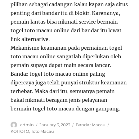
pilihan sebagai cadangan kalau kapan saja situs
penting dari bandar itu di blokir. Karenanya,
pemain lantas bisa nikmati service bermain
togel toto macau online dari bandar itu lewat
link alternative.
Mekanisme keamanan pada permainan togel
toto macau online sangatlah diperlukan oleh
pemain supaya dapat main secara lancar.
Bandar togel toto macau online paling
dipercaya juga telah punyai struktur keamanan
terhebat. Maka dari itu, semuanya pemain
bakal nikmati beragam jenis pelayanan
bermain togel toto macau dengan gampang.
Author
Posted
Categories
Tags
admin
January 3, 2023
Bandar Macau
on
KOITOTO
,
Toto Macau