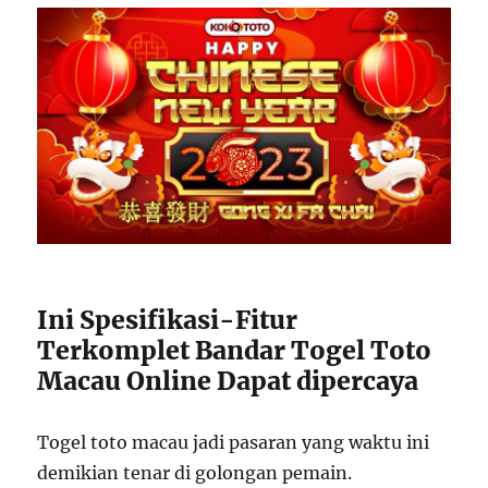
Ini Spesifikasi-Fitur
Terkomplet Bandar Togel Toto
Macau Online Dapat dipercaya
Togel toto macau jadi pasaran yang waktu ini
demikian tenar di golongan pemain.