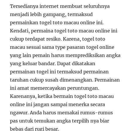
Tersedianya internet membuat seluruhnya
menjadi lebih gampang, termaksud
permainkan togel toto macau online ini.
Kendati, permaina togel toto macau online ini
cukup terdapat resiko. Karena, togel toto
macau sesuai sama type pasaran togel online
yang lain pemain harus memprediksikan angka
yang keluar bandar. Dapat dikatakan
permainan togel ini termaksud permainan
taruhan cukup susah dimenangkan. Permainan
ini amat memercayakan peruntungan.
Karenanya, ketika bermain togel toto macau
online ini jangan sampai menerka secara
ngawur. Anda harus memakai rumus-rumus
pas untuk temukan angka terpilih nya biar
bebas dari rugi besar.