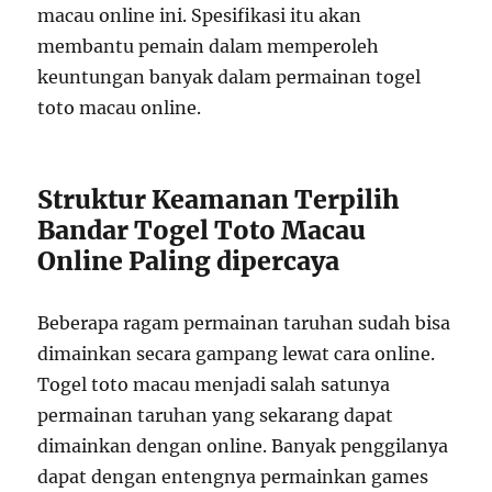
macau online ini. Spesifikasi itu akan
membantu pemain dalam memperoleh
keuntungan banyak dalam permainan togel
toto macau online.
Struktur Keamanan Terpilih
Bandar Togel Toto Macau
Online Paling dipercaya
Beberapa ragam permainan taruhan sudah bisa
dimainkan secara gampang lewat cara online.
Togel toto macau menjadi salah satunya
permainan taruhan yang sekarang dapat
dimainkan dengan online. Banyak penggilanya
dapat dengan entengnya permainkan games