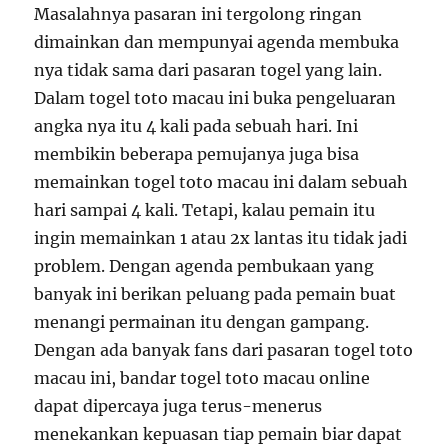
Masalahnya pasaran ini tergolong ringan
dimainkan dan mempunyai agenda membuka
nya tidak sama dari pasaran togel yang lain.
Dalam togel toto macau ini buka pengeluaran
angka nya itu 4 kali pada sebuah hari. Ini
membikin beberapa pemujanya juga bisa
memainkan togel toto macau ini dalam sebuah
hari sampai 4 kali. Tetapi, kalau pemain itu
ingin memainkan 1 atau 2x lantas itu tidak jadi
problem. Dengan agenda pembukaan yang
banyak ini berikan peluang pada pemain buat
menangi permainan itu dengan gampang.
Dengan ada banyak fans dari pasaran togel toto
macau ini, bandar togel toto macau online
dapat dipercaya juga terus-menerus
menekankan kepuasan tiap pemain biar dapat