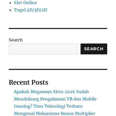
Slot Online
Togel 4D/3D/2D
Search
SEARCH
Recent Posts
Apakah Megaways Slots 2026 Sudah
Mendukung Pengalaman VR dan Mobile
Gaming? Tren Teknologi Terbaru
Mengenal Mekanisme Bonus Multiplier