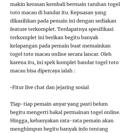
makin kerasan kembali bermain taruhan togel
toto macau di bandar itu. Kepuasan yang
dikasihkan pada pemain ini dengan sediakan
feature terkomplet. Terdapatnya spesifikasi
terkomplet ini berikan begitu banyak
kelapangan pada pemain buat memainkan
togel toto macau online secara lancar. Oleh
karena itu, ini spek komplet bandar togel toto
macau bisa dipercaya ialah :
•Fitur live chat dan jejaring sosial
Tiap-tiap pemain anyar yang pasti belum
begitu mengerti bakal permainan togel online.
Hingga, kebanyakan rata-rata pemain akan
menghimpun begitu banyak info tentang