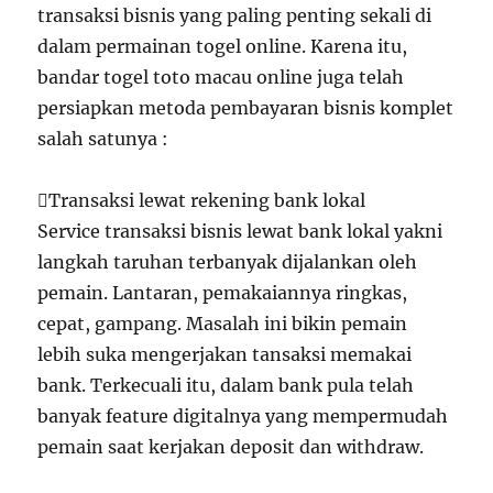
transaksi bisnis yang paling penting sekali di
dalam permainan togel online. Karena itu,
bandar togel toto macau online juga telah
persiapkan metoda pembayaran bisnis komplet
salah satunya :
Transaksi lewat rekening bank lokal
Service transaksi bisnis lewat bank lokal yakni
langkah taruhan terbanyak dijalankan oleh
pemain. Lantaran, pemakaiannya ringkas,
cepat, gampang. Masalah ini bikin pemain
lebih suka mengerjakan tansaksi memakai
bank. Terkecuali itu, dalam bank pula telah
banyak feature digitalnya yang mempermudah
pemain saat kerjakan deposit dan withdraw.