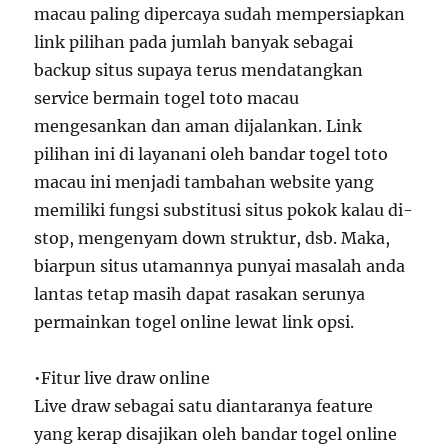
macau paling dipercaya sudah mempersiapkan
link pilihan pada jumlah banyak sebagai
backup situs supaya terus mendatangkan
service bermain togel toto macau
mengesankan dan aman dijalankan. Link
pilihan ini di layanani oleh bandar togel toto
macau ini menjadi tambahan website yang
memiliki fungsi substitusi situs pokok kalau di-
stop, mengenyam down struktur, dsb. Maka,
biarpun situs utamannya punyai masalah anda
lantas tetap masih dapat rasakan serunya
permainkan togel online lewat link opsi.
•Fitur live draw online
Live draw sebagai satu diantaranya feature
yang kerap disajikan oleh bandar togel online