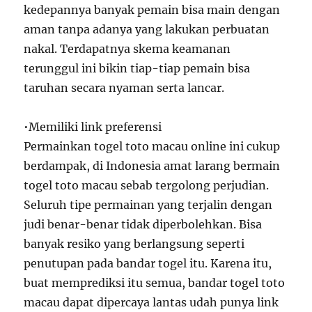
kedepannya banyak pemain bisa main dengan
aman tanpa adanya yang lakukan perbuatan
nakal. Terdapatnya skema keamanan
terunggul ini bikin tiap-tiap pemain bisa
taruhan secara nyaman serta lancar.
•Memiliki link preferensi
Permainkan togel toto macau online ini cukup
berdampak, di Indonesia amat larang bermain
togel toto macau sebab tergolong perjudian.
Seluruh tipe permainan yang terjalin dengan
judi benar-benar tidak diperbolehkan. Bisa
banyak resiko yang berlangsung seperti
penutupan pada bandar togel itu. Karena itu,
buat memprediksi itu semua, bandar togel toto
macau dapat dipercaya lantas udah punya link