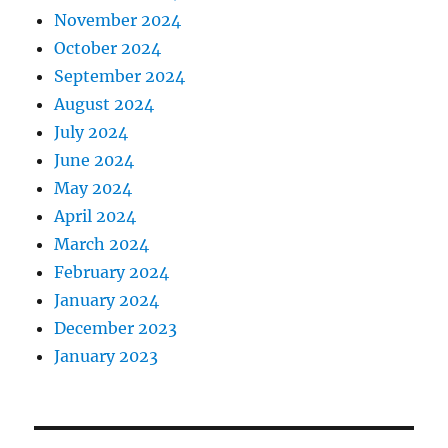
November 2024
October 2024
September 2024
August 2024
July 2024
June 2024
May 2024
April 2024
March 2024
February 2024
January 2024
December 2023
January 2023