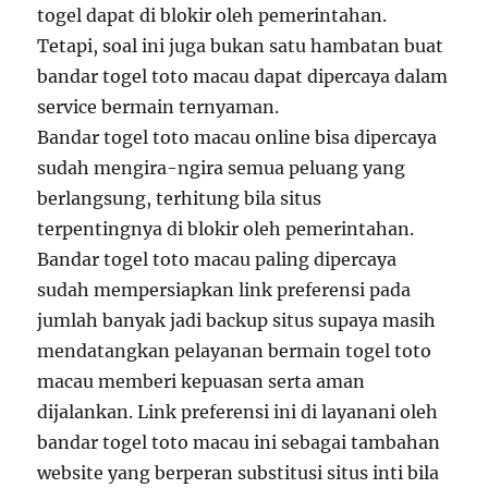
togel dapat di blokir oleh pemerintahan.
Tetapi, soal ini juga bukan satu hambatan buat
bandar togel toto macau dapat dipercaya dalam
service bermain ternyaman.
Bandar togel toto macau online bisa dipercaya
sudah mengira-ngira semua peluang yang
berlangsung, terhitung bila situs
terpentingnya di blokir oleh pemerintahan.
Bandar togel toto macau paling dipercaya
sudah mempersiapkan link preferensi pada
jumlah banyak jadi backup situs supaya masih
mendatangkan pelayanan bermain togel toto
macau memberi kepuasan serta aman
dijalankan. Link preferensi ini di layanani oleh
bandar togel toto macau ini sebagai tambahan
website yang berperan substitusi situs inti bila