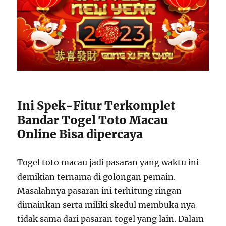
Ini Spek-Fitur Terkomplet
Bandar Togel Toto Macau
Online Bisa dipercaya
Togel toto macau jadi pasaran yang waktu ini
demikian ternama di golongan pemain.
Masalahnya pasaran ini terhitung ringan
dimainkan serta miliki skedul membuka nya
tidak sama dari pasaran togel yang lain. Dalam