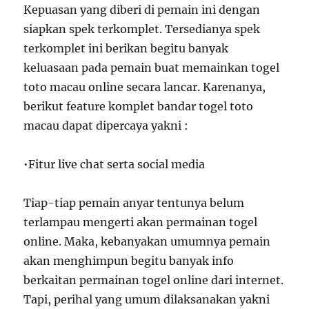
Kepuasan yang diberi di pemain ini dengan
siapkan spek terkomplet. Tersedianya spek
terkomplet ini berikan begitu banyak
keluasaan pada pemain buat memainkan togel
toto macau online secara lancar. Karenanya,
berikut feature komplet bandar togel toto
macau dapat dipercaya yakni :
•Fitur live chat serta social media
Tiap-tiap pemain anyar tentunya belum
terlampau mengerti akan permainan togel
online. Maka, kebanyakan umumnya pemain
akan menghimpun begitu banyak info
berkaitan permainan togel online dari internet.
Tapi, perihal yang umum dilaksanakan yakni