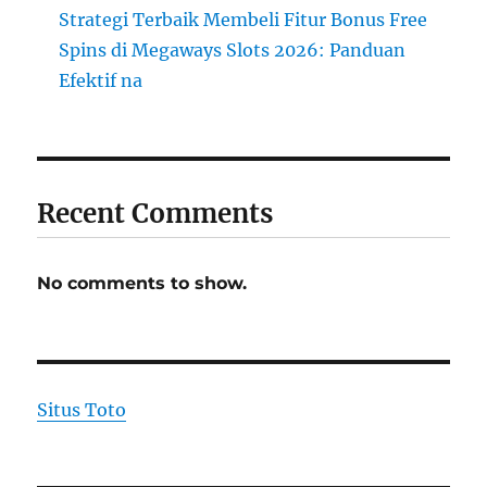
Strategi Terbaik Membeli Fitur Bonus Free
Spins di Megaways Slots 2026: Panduan
Efektif na
Recent Comments
No comments to show.
Situs Toto