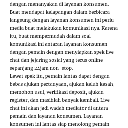
dengan menanyakan di layanan konsumen.
Buat mendapat kelapangan dalam berbicara
langsung dengan layanan konsumen ini perlu
media buat melakukan komunikasi nya. Karena
itu, buat mempermudah dalam soal
komunikasi ini antaran layanan konsumen
dengan pemain dengan menyiapkan spek live
chat dan jejaring sosial yang terus online
sepanjang 24jam non-stop.
Lewat spek itu, pemain lantas dapat dengan
bebas ajukan pertanyaan, ajukan keluh kesah,
memohon usul, verifikasi deposit, ajukan
register, dan masihlah banyak kembali. Live
chat ini akan jadi wadah mediator di antara
pemain dan layanan konsumen. Layanan
konsumen ini lantas siap menolong pemain