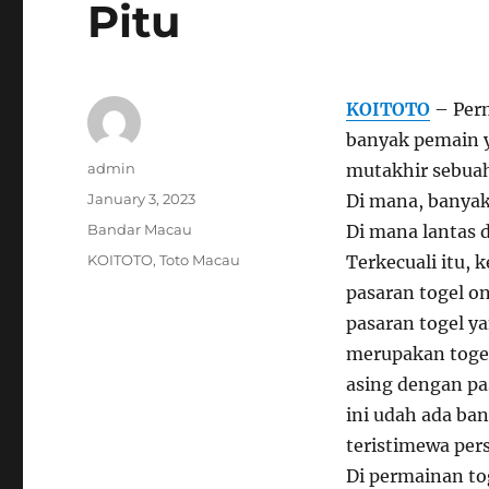
Pitu
KOITOTO
– Perm
banyak pemain y
Author
admin
mutakhir sebuah
Posted
January 3, 2023
Di mana, banyak 
on
Categories
Bandar Macau
Di mana lantas 
Tags
KOITOTO
,
Toto Macau
Terkecuali itu,
pasaran togel o
pasaran togel y
merupakan togel 
asing dengan pa
ini udah ada ban
teristimewa pers
Di permainan tog