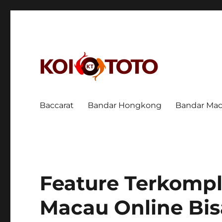
Daftar Bandar Toto Macau Terpercaya
Freerestaurantcoupons
Baccarat
Bandar Hongkong
Bandar Ma
Feature Terkompl
Macau Online Bis