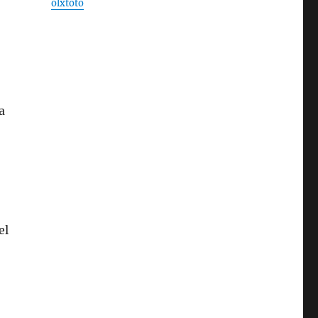
olxtoto
a
el