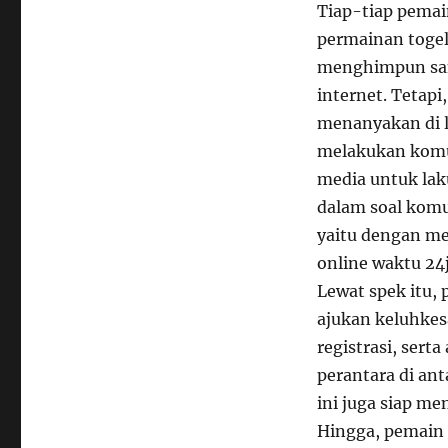
Tiap-tiap pema
permainan togel
menghimpun sang
internet. Tetap
menanyakan di 
melakukan komu
media untuk la
dalam soal komu
yaitu dengan men
online waktu 24
Lewat spek itu,
ajukan keluhkes
registrasi, sert
perantara di a
ini juga siap m
Hingga, pemain l