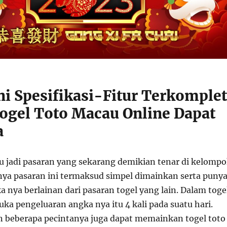
ni Spesifikasi-Fitur Terkomplet
ogel Toto Macau Online Dapat
a
u jadi pasaran yang sekarang demikian tenar di kelomp
ya pasaran ini termaksud simpel dimainkan serta puny
nya berlainan dari pasaran togel yang lain. Dalam toge
uka pengeluaran angka nya itu 4 kali pada suatu hari.
in beberapa pecintanya juga dapat memainkan togel toto