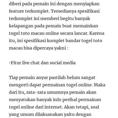
diberi pada pemain ini dengan menyiapkan
feature terkomplet. Tersedianya spesifikasi
terkomplet ini memberi begitu banyak
kelapangan pada pemain buat memainkan
togel toto macau online secara lancar. Karena
itu, ini spesifikasi komplet bandar togel toto
macau bisa dipercaya yakni :
•Fitur live chat dan social media
Tiap pemain anyar pastilah belum sangat
mengerti dapat permainan togel online. Maka
dari itu, rata-rata umumnya pemain akan
menyatukan banyak info perihal permainan
togel online dari internet. Akan tetapi, soal
yang umum dilaksanakan yaitu dengan