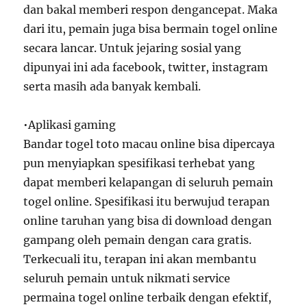
dan bakal memberi respon dengancepat. Maka
dari itu, pemain juga bisa bermain togel online
secara lancar. Untuk jejaring sosial yang
dipunyai ini ada facebook, twitter, instagram
serta masih ada banyak kembali.
•Aplikasi gaming
Bandar togel toto macau online bisa dipercaya
pun menyiapkan spesifikasi terhebat yang
dapat memberi kelapangan di seluruh pemain
togel online. Spesifikasi itu berwujud terapan
online taruhan yang bisa di download dengan
gampang oleh pemain dengan cara gratis.
Terkecuali itu, terapan ini akan membantu
seluruh pemain untuk nikmati service
permaina togel online terbaik dengan efektif,