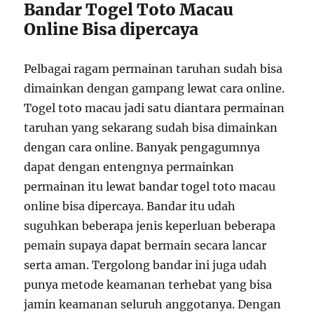
Bandar Togel Toto Macau
Online Bisa dipercaya
Pelbagai ragam permainan taruhan sudah bisa
dimainkan dengan gampang lewat cara online.
Togel toto macau jadi satu diantara permainan
taruhan yang sekarang sudah bisa dimainkan
dengan cara online. Banyak pengagumnya
dapat dengan entengnya permainkan
permainan itu lewat bandar togel toto macau
online bisa dipercaya. Bandar itu udah
suguhkan beberapa jenis keperluan beberapa
pemain supaya dapat bermain secara lancar
serta aman. Tergolong bandar ini juga udah
punya metode keamanan terhebat yang bisa
jamin keamanan seluruh anggotanya. Dengan