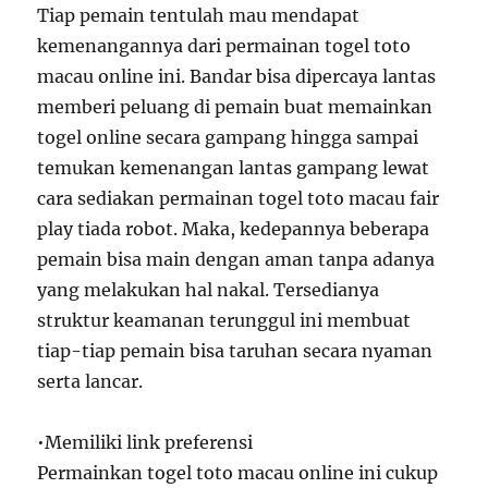
Tiap pemain tentulah mau mendapat
kemenangannya dari permainan togel toto
macau online ini. Bandar bisa dipercaya lantas
memberi peluang di pemain buat memainkan
togel online secara gampang hingga sampai
temukan kemenangan lantas gampang lewat
cara sediakan permainan togel toto macau fair
play tiada robot. Maka, kedepannya beberapa
pemain bisa main dengan aman tanpa adanya
yang melakukan hal nakal. Tersedianya
struktur keamanan terunggul ini membuat
tiap-tiap pemain bisa taruhan secara nyaman
serta lancar.
•Memiliki link preferensi
Permainkan togel toto macau online ini cukup