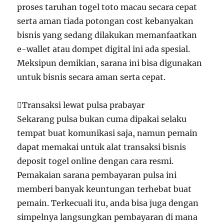
proses taruhan togel toto macau secara cepat
serta aman tiada potongan cost kebanyakan
bisnis yang sedang dilakukan memanfaatkan
e-wallet atau dompet digital ini ada spesial.
Meksipun demikian, sarana ini bisa digunakan
untuk bisnis secara aman serta cepat.
Transaksi lewat pulsa prabayar
Sekarang pulsa bukan cuma dipakai selaku
tempat buat komunikasi saja, namun pemain
dapat memakai untuk alat transaksi bisnis
deposit togel online dengan cara resmi.
Pemakaian sarana pembayaran pulsa ini
memberi banyak keuntungan terhebat buat
pemain. Terkecuali itu, anda bisa juga dengan
simpelnya langsungkan pembayaran di mana