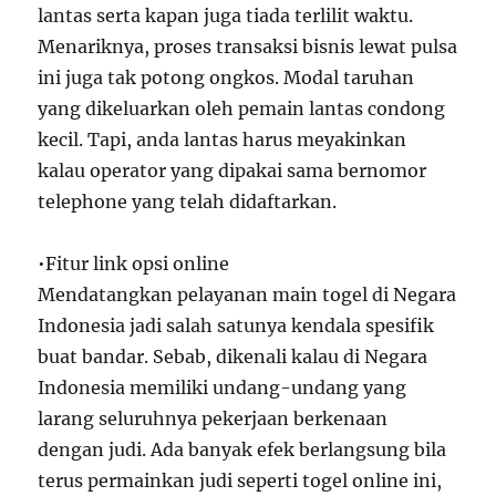
lantas serta kapan juga tiada terlilit waktu.
Menariknya, proses transaksi bisnis lewat pulsa
ini juga tak potong ongkos. Modal taruhan
yang dikeluarkan oleh pemain lantas condong
kecil. Tapi, anda lantas harus meyakinkan
kalau operator yang dipakai sama bernomor
telephone yang telah didaftarkan.
•Fitur link opsi online
Mendatangkan pelayanan main togel di Negara
Indonesia jadi salah satunya kendala spesifik
buat bandar. Sebab, dikenali kalau di Negara
Indonesia memiliki undang-undang yang
larang seluruhnya pekerjaan berkenaan
dengan judi. Ada banyak efek berlangsung bila
terus permainkan judi seperti togel online ini,