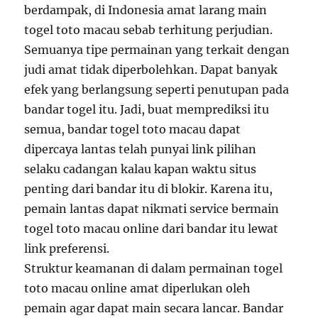
berdampak, di Indonesia amat larang main
togel toto macau sebab terhitung perjudian.
Semuanya tipe permainan yang terkait dengan
judi amat tidak diperbolehkan. Dapat banyak
efek yang berlangsung seperti penutupan pada
bandar togel itu. Jadi, buat memprediksi itu
semua, bandar togel toto macau dapat
dipercaya lantas telah punyai link pilihan
selaku cadangan kalau kapan waktu situs
penting dari bandar itu di blokir. Karena itu,
pemain lantas dapat nikmati service bermain
togel toto macau online dari bandar itu lewat
link preferensi.
Struktur keamanan di dalam permainan togel
toto macau online amat diperlukan oleh
pemain agar dapat main secara lancar. Bandar