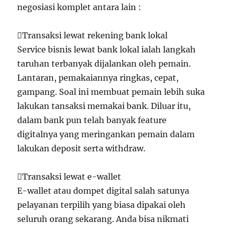
negosiasi komplet antara lain :
Transaksi lewat rekening bank lokal
Service bisnis lewat bank lokal ialah langkah
taruhan terbanyak dijalankan oleh pemain.
Lantaran, pemakaiannya ringkas, cepat,
gampang. Soal ini membuat pemain lebih suka
lakukan tansaksi memakai bank. Diluar itu,
dalam bank pun telah banyak feature
digitalnya yang meringankan pemain dalam
lakukan deposit serta withdraw.
Transaksi lewat e-wallet
E-wallet atau dompet digital salah satunya
pelayanan terpilih yang biasa dipakai oleh
seluruh orang sekarang. Anda bisa nikmati