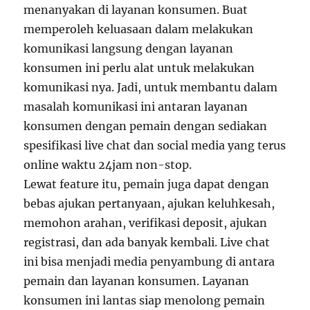
menanyakan di layanan konsumen. Buat
memperoleh keluasaan dalam melakukan
komunikasi langsung dengan layanan
konsumen ini perlu alat untuk melakukan
komunikasi nya. Jadi, untuk membantu dalam
masalah komunikasi ini antaran layanan
konsumen dengan pemain dengan sediakan
spesifikasi live chat dan social media yang terus
online waktu 24jam non-stop.
Lewat feature itu, pemain juga dapat dengan
bebas ajukan pertanyaan, ajukan keluhkesah,
memohon arahan, verifikasi deposit, ajukan
registrasi, dan ada banyak kembali. Live chat
ini bisa menjadi media penyambung di antara
pemain dan layanan konsumen. Layanan
konsumen ini lantas siap menolong pemain