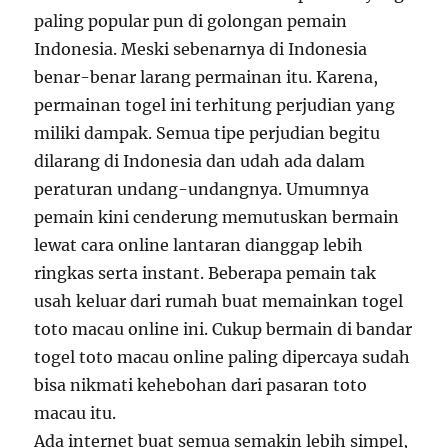
paling popular pun di golongan pemain
Indonesia. Meski sebenarnya di Indonesia
benar-benar larang permainan itu. Karena,
permainan togel ini terhitung perjudian yang
miliki dampak. Semua tipe perjudian begitu
dilarang di Indonesia dan udah ada dalam
peraturan undang-undangnya. Umumnya
pemain kini cenderung memutuskan bermain
lewat cara online lantaran dianggap lebih
ringkas serta instant. Beberapa pemain tak
usah keluar dari rumah buat memainkan togel
toto macau online ini. Cukup bermain di bandar
togel toto macau online paling dipercaya sudah
bisa nikmati kehebohan dari pasaran toto
macau itu.
Ada internet buat semua semakin lebih simpel,