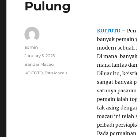
Pulung
KOITOTO
– Perm
banyak pemain y
Author
admin
modern sebuah i
Posted
January 3, 2023
Di mana, banyak 
on
Categories
Bandar Macau
mana lantas dan
Tags
KOITOTO
,
Toto Macau
Diluar itu, kei
sangat banyak p
satunya pasaran
pemain ialah tog
tak asing denga
macau ini telah 
pribadi persiapk
Pada permainan 