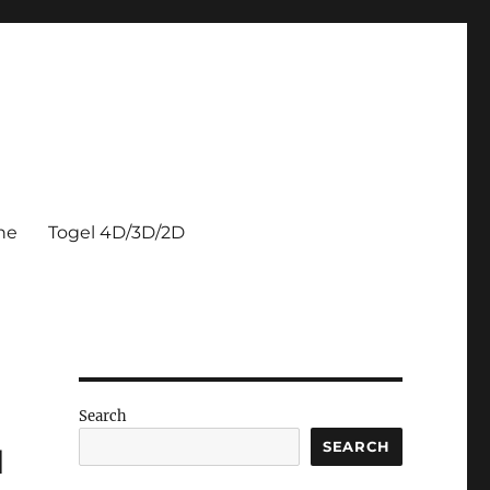
ne
Togel 4D/3D/2D
Search
u
SEARCH