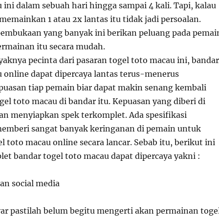
 ini dalam sebuah hari hingga sampai 4 kali. Tapi, kalau
emainkan 1 atau 2x lantas itu tidak jadi persoalan.
embukaan yang banyak ini berikan peluang pada pemai
rmainan itu secara mudah.
aknya pecinta dari pasaran togel toto macau ini, bandar
u online dapat dipercaya lantas terus-menerus
uasan tiap pemain biar dapat makin senang kembali
el toto macau di bandar itu. Kepuasan yang diberi di
an menyiapkan spek terkomplet. Ada spesifikasi
memberi sangat banyak keringanan di pemain untuk
toto macau online secara lancar. Sebab itu, berikut ini
let bandar togel toto macau dapat dipercaya yakni :
dan social media
ar pastilah belum begitu mengerti akan permainan toge