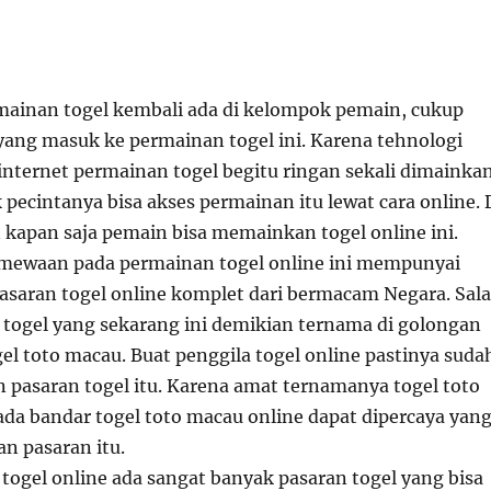
ainan togel kembali ada di kelompok pemain, cukup
ang masuk ke permainan togel ini. Karena tehnologi
nternet permainan togel begitu ringan sekali dimainkan
pecintanya bisa akses permainan itu lewat cara online. 
 kapan saja pemain bisa memainkan togel online ini.
stimewaan pada permainan togel online ini mempunyai
asaran togel online komplet dari bermacam Negara. Sal
 togel yang sekarang ini demikian ternama di golongan
el toto macau. Buat penggila togel online pastinya suda
n pasaran togel itu. Karena amat ternamanya togel toto
ada bandar togel toto macau online dapat dipercaya yan
an pasaran itu.
togel online ada sangat banyak pasaran togel yang bisa