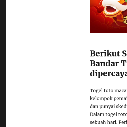
Berikut 
Bandar T
dipercay
Togel toto macau
kelompok pemain
dan punyai sked
Dalam togel toto
sebuah hari. Pe