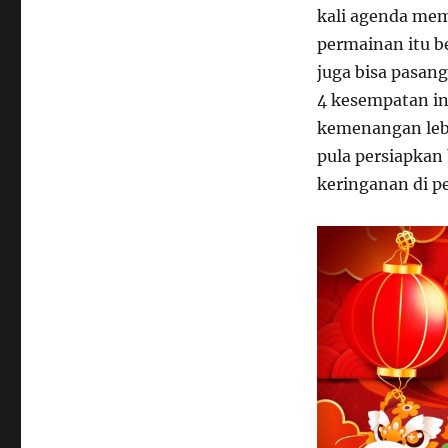
kali agenda me
permainan itu 
juga bisa pasang
4 kesempatan in
kemenangan lebi
pula persiapkan
keringanan di pe