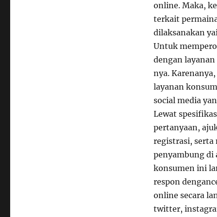
online. Maka, k
terkait permaina
dilaksanakan ya
Untuk memperol
dengan layanan
nya. Karenanya,
layanan konsume
social media ya
Lewat spesifikas
pertanyaan, aju
registrasi, sert
penyambung di 
konsumen ini la
respon dengance
online secara la
twitter, instag