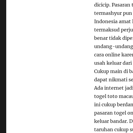
dicicip. Pasaran
termashyur pun 
Indonesia amat 
termaksud perju
benar tidak dip
undang-undangny
cara online kare
usah keluar dar
Cukup main di ba
dapat nikmati se
Ada internet ja
togel toto maca
ini cukup berdam
pasaran togel o
keluar bandar. 
taruhan cukup 