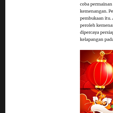
coba permainan 
kemenangan. Pem
pembukaan itu. 
peroleh kemenan
dipercaya persi
kelapangan pada