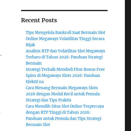
Recent Posts
Tips Mengelola Bankroll Saat Bermain Slot
Online Megaways Volatilitas Tinggi Secara
Bijak
Analisis RTP dan Volatilitas Slot Megaways
.
Terbaru di Tahun 2026: Panduan Strategi
Bermain
Strategi Terbaik Membeli Fitur Bonus Free
Spins di Megaways Slots 2026: Panduan
Efektif na
Cara Menang Bermain Megaways Slots
2026 dengan Modal Kecil untuk Pemula:
Strategi dan Tips Praktis
Cara Memilih Situs Slot Online Terpercaya
a
dengan RTP Tinggi di Tahun 2026:
Panduan untuk Pemula dan Tips Strategi
Bermain Slot