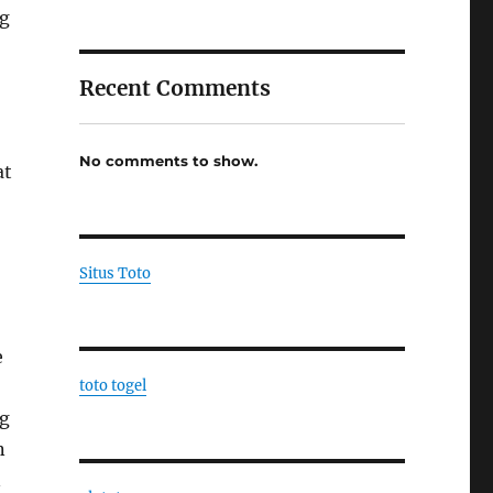
ng
Recent Comments
No comments to show.
at
Situs Toto
e
toto togel
ng
n
n