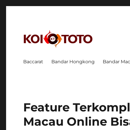
Daftar Bandar Toto Macau Terpercaya
Freerestaurantcoupons
Baccarat
Bandar Hongkong
Bandar Ma
Feature Terkompl
Macau Online Bis