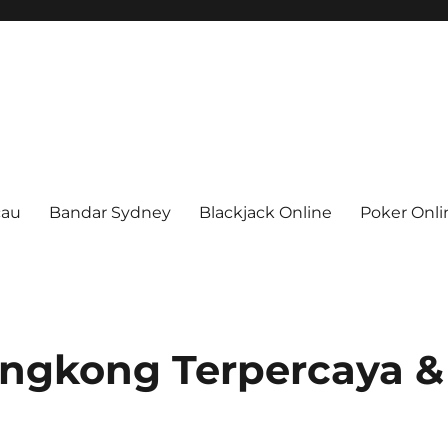
now
cau
Bandar Sydney
Blackjack Online
Poker Onli
ongkong Terpercaya &