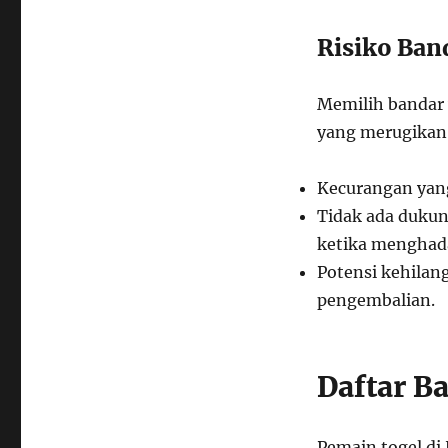
Risiko Ban
Memilih bandar 
yang merugikan. 
Kecurangan yang
Tidak ada duku
ketika menghad
Potensi kehilan
pengembalian.
Daftar B
Pemain togel di