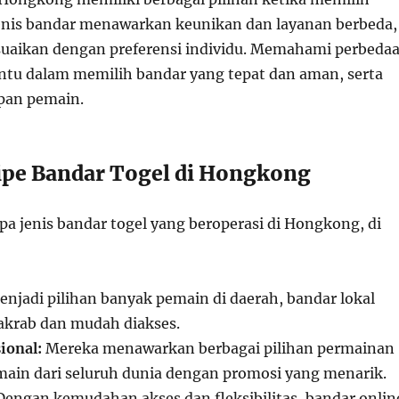
jenis bandar menawarkan keunikan dan layanan berbeda,
suaikan dengan preferensi individu. Memahami perbeda
tu dalam memilih bandar yang tepat dan aman, serta
pan pemain.
ipe Bandar Togel di Hongkong
pa jenis bandar togel yang beroperasi di Hongkong, di
njadi pilihan banyak pemain di daerah, bandar lokal
 akrab dan mudah diakses.
ional:
Mereka menawarkan berbagai pilihan permainan
ain dari seluruh dunia dengan promosi yang menarik.
engan kemudahan akses dan fleksibilitas, bandar onlin