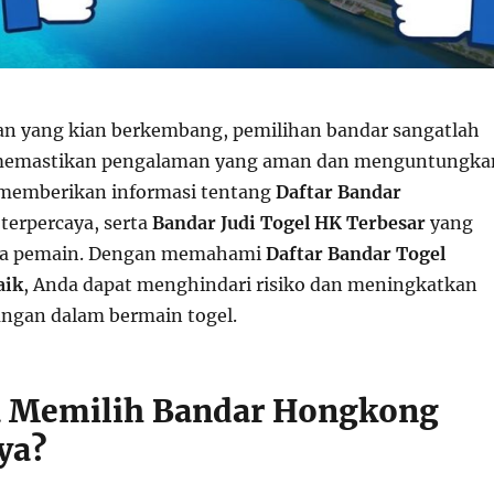
ian yang kian berkembang, pemilihan bandar sangatlah
memastikan pengalaman yang aman dan menguntungka
n memberikan informasi tentang
Daftar Bandar
terpercaya, serta
Bandar Judi Togel HK Terbesar
yang
para pemain. Dengan memahami
Daftar Bandar Togel
aik
, Anda dapat menghindari risiko dan meningkatkan
ngan dalam bermain togel.
 Memilih Bandar Hongkong
ya?