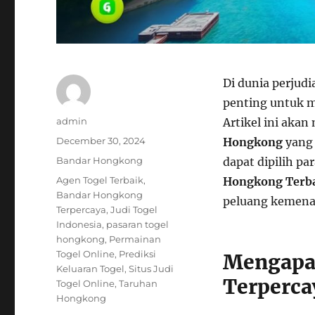
Di dunia perjud
penting untuk 
Author
admin
Artikel ini aka
Posted
December 30, 2024
Hongkong
yang 
on
Categories
Bandar Hongkong
dapat dipilih 
Tags
Agen Togel Terbaik
,
Hongkong Terb
Bandar Hongkong
peluang kemena
Terpercaya
,
Judi Togel
Indonesia
,
pasaran togel
hongkong
,
Permainan
Togel Online
,
Prediksi
Mengapa
Keluaran Togel
,
Situs Judi
Terperca
Togel Online
,
Taruhan
Hongkong