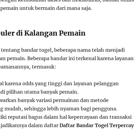
emain untuk bermain dari mana saja.
uler di Kalangan Pemain
a tentang bandar togel, beberapa nama telah menjadi
gan pemain. Beberapa bandar ini terkenal karena layanan
keamanannya, termasuk:
l karena odds yang tinggi dan layanan pelanggan
adi pilihan utama banyak pemain.
arkan banyak variasi permainan dan metode
g mudah, sehingga lebih nyaman bagi pengguna.
ki reputasi bagus dalam hal kepercayaan dan transaksi
jadikannya dalam daftar
Daftar Bandar Togel Terpercay