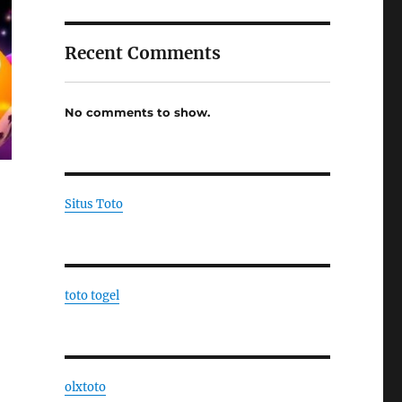
Recent Comments
No comments to show.
Situs Toto
toto togel
olxtoto