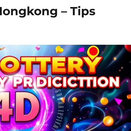
Hongkong – Tips