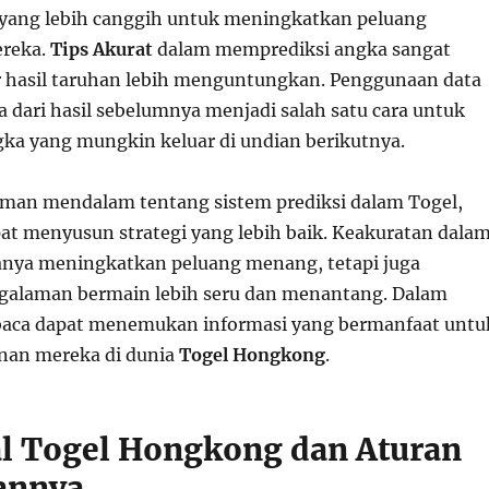
 yang lebih canggih untuk meningkatkan peluang
reka.
Tips Akurat
dalam memprediksi angka sangat
 hasil taruhan lebih menguntungkan. Penggunaan data
la dari hasil sebelumnya menjadi salah satu cara untuk
a yang mungkin keluar di undian berikutnya.
an mendalam tentang sistem prediksi dalam Togel,
at menyusun strategi yang lebih baik. Keakuratan dala
hanya meningkatkan peluang menang, tetapi juga
galaman bermain lebih seru dan menantang. Dalam
mbaca dapat menemukan informasi yang bermanfaat untu
nan mereka di dunia
Togel Hongkong
.
 Togel Hongkong dan Aturan
annya