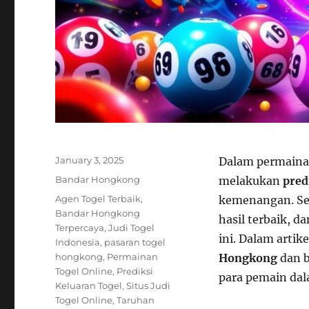
Posted
January 3, 2025
Dalam permain
on
Categories
Bandar Hongkong
melakukan
predi
Tags
Agen Togel Terbaik
,
kemenangan. Set
Bandar Hongkong
hasil terbaik, d
Terpercaya
,
Judi Togel
ini. Dalam arti
Indonesia
,
pasaran togel
hongkong
,
Permainan
Hongkong
dan b
Togel Online
,
Prediksi
para pemain dal
Keluaran Togel
,
Situs Judi
Togel Online
,
Taruhan