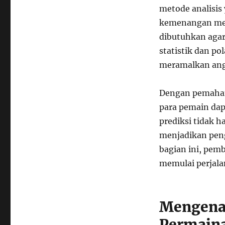
metode analisis
kemenangan me
dibutuhkan agar
statistik dan po
meramalkan angk
Dengan pemaham
para pemain dap
prediksi tidak 
menjadikan pen
bagian ini, pe
memulai perjala
Mengenal
Permain