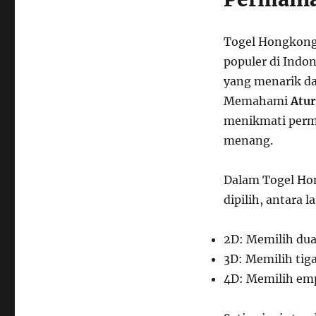
Togel Hongkong
populer di Indo
yang menarik d
Memahami
Atur
menikmati perm
menang.
Dalam Togel Hon
dipilih, antara la
2D: Memilih dua
3D: Memilih tig
4D: Memilih emp