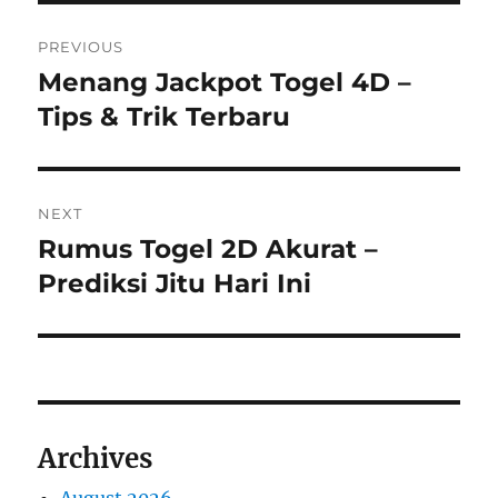
Post
PREVIOUS
navigation
Menang Jackpot Togel 4D –
Previous
post:
Tips & Trik Terbaru
NEXT
Rumus Togel 2D Akurat –
Next
post:
Prediksi Jitu Hari Ini
Archives
August 2026