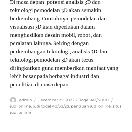
Di masa depan, potensi analisis 3D dan
teknologi pemodelan 3D akan semakin
berkembang. Contohnya, pemodelan dan
visualisasi 3D kian diperlukan dalam
menghasilkan desain mobil, robot, dan
peralatan lainnya. Seiring dengan
perkembangan teknologi, analisis 3D dan
teknologi pemodelan 3D akan terus
ditingkatkan guna memberikan manfaat yang
lebih besar pada berbagai industri dan
penelitian di masa depan.
Author
Posted
Categories
Tags
admin
December 29, 2023
Togel 4D/3D/2D
on
judi online
,
judi togel 4d/3d/2d
,
panduan judi online
,
situs
judi online