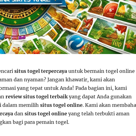
encari
situs togel terpercaya
untuk bermain togel online
aman dan nyaman? Jangan khawatir, kami akan
rmasi yang tepat untuk Anda! Pada bagian ini, kami
an
review situs togel terbaik
yang dapat Anda gunakan
si dalam memilih
situs togel online
. Kami akan membaha
ercaya
dan
situs togel online
yang telah terbukti aman
kan bagi para pemain togel.