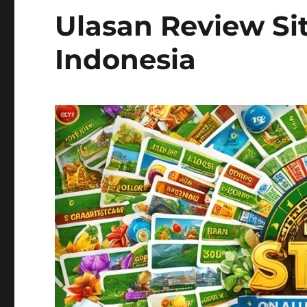
Ulasan Review Sit
Indonesia