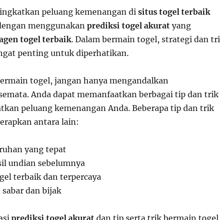
ingkatkan peluang kemenangan di
situs togel terbaik
engan menggunakan
prediksi togel akurat
yang
agen togel terbaik
. Dalam bermain togel, strategi dan tr
ngat penting untuk diperhatikan.
bermain togel, jangan hanya mengandalkan
emata. Anda dapat memanfaatkan berbagai tip dan trik
kan peluang kemenangan Anda. Beberapa tip dan trik
erapkan antara lain:
aruhan yang tepat
il undian sebelumnya
gel terbaik dan terpercaya
sabar dan bijak
asi
prediksi togel akurat
dan tip serta trik bermain togel