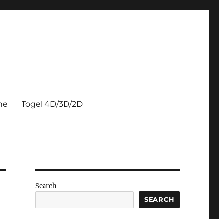
ne
Togel 4D/3D/2D
Search
SEARCH