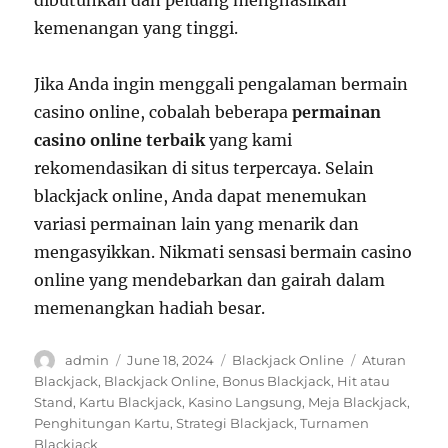
kemenangan yang tinggi.
Jika Anda ingin menggali pengalaman bermain
casino online, cobalah beberapa
permainan
casino online terbaik
yang kami
rekomendasikan di situs terpercaya. Selain
blackjack online, Anda dapat menemukan
variasi permainan lain yang menarik dan
mengasyikkan. Nikmati sensasi bermain casino
online yang mendebarkan dan gairah dalam
memenangkan hadiah besar.
Author
Posted
Categories
Tags
admin
June 18, 2024
Blackjack Online
Aturan
on
Blackjack
,
Blackjack Online
,
Bonus Blackjack
,
Hit atau
Stand
,
Kartu Blackjack
,
Kasino Langsung
,
Meja Blackjack
,
Penghitungan Kartu
,
Strategi Blackjack
,
Turnamen
Blackjack