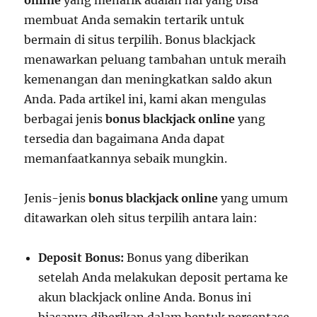
membuat Anda semakin tertarik untuk
bermain di situs terpilih. Bonus blackjack
menawarkan peluang tambahan untuk meraih
kemenangan dan meningkatkan saldo akun
Anda. Pada artikel ini, kami akan mengulas
berbagai jenis
bonus blackjack online
yang
tersedia dan bagaimana Anda dapat
memanfaatkannya sebaik mungkin.
Jenis-jenis
bonus blackjack online
yang umum
ditawarkan oleh situs terpilih antara lain:
Deposit Bonus:
Bonus yang diberikan
setelah Anda melakukan deposit pertama ke
akun blackjack online Anda. Bonus ini
biasanya diberikan dalam bentuk persentase