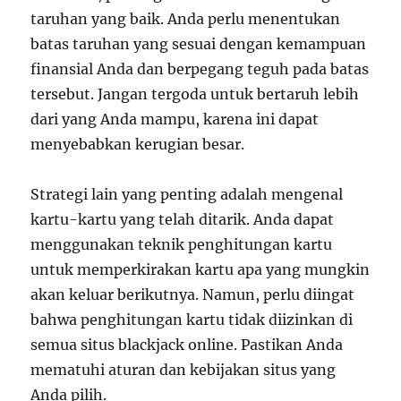
taruhan yang baik. Anda perlu menentukan
batas taruhan yang sesuai dengan kemampuan
finansial Anda dan berpegang teguh pada batas
tersebut. Jangan tergoda untuk bertaruh lebih
dari yang Anda mampu, karena ini dapat
menyebabkan kerugian besar.
Strategi lain yang penting adalah mengenal
kartu-kartu yang telah ditarik. Anda dapat
menggunakan teknik penghitungan kartu
untuk memperkirakan kartu apa yang mungkin
akan keluar berikutnya. Namun, perlu diingat
bahwa penghitungan kartu tidak diizinkan di
semua situs blackjack online. Pastikan Anda
mematuhi aturan dan kebijakan situs yang
Anda pilih.