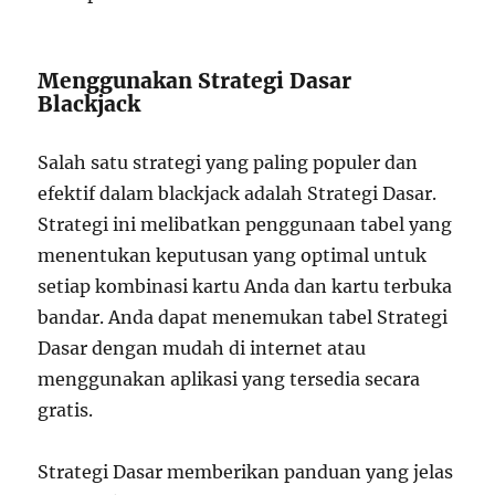
Menggunakan Strategi Dasar
Blackjack
Salah satu strategi yang paling populer dan
efektif dalam blackjack adalah Strategi Dasar.
Strategi ini melibatkan penggunaan tabel yang
menentukan keputusan yang optimal untuk
setiap kombinasi kartu Anda dan kartu terbuka
bandar. Anda dapat menemukan tabel Strategi
Dasar dengan mudah di internet atau
menggunakan aplikasi yang tersedia secara
gratis.
Strategi Dasar memberikan panduan yang jelas