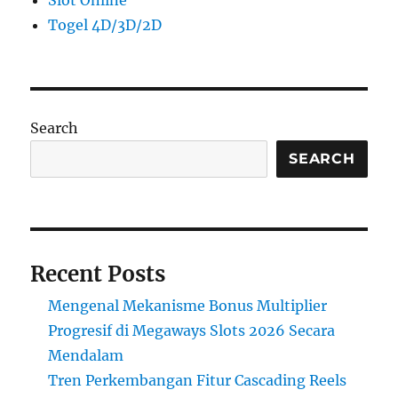
Togel 4D/3D/2D
Search
SEARCH
Recent Posts
Mengenal Mekanisme Bonus Multiplier
Progresif di Megaways Slots 2026 Secara
Mendalam
Tren Perkembangan Fitur Cascading Reels