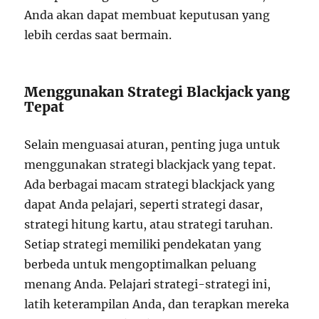
Anda akan dapat membuat keputusan yang
lebih cerdas saat bermain.
Menggunakan Strategi Blackjack yang
Tepat
Selain menguasai aturan, penting juga untuk
menggunakan strategi blackjack yang tepat.
Ada berbagai macam strategi blackjack yang
dapat Anda pelajari, seperti strategi dasar,
strategi hitung kartu, atau strategi taruhan.
Setiap strategi memiliki pendekatan yang
berbeda untuk mengoptimalkan peluang
menang Anda. Pelajari strategi-strategi ini,
latih keterampilan Anda, dan terapkan mereka