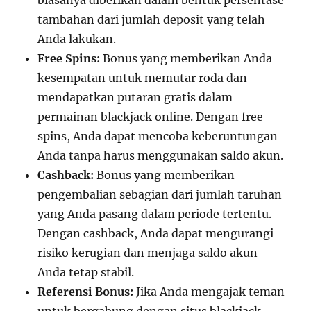
tambahan dari jumlah deposit yang telah
Anda lakukan.
Free Spins:
Bonus yang memberikan Anda
kesempatan untuk memutar roda dan
mendapatkan putaran gratis dalam
permainan blackjack online. Dengan free
spins, Anda dapat mencoba keberuntungan
Anda tanpa harus menggunakan saldo akun.
Cashback:
Bonus yang memberikan
pengembalian sebagian dari jumlah taruhan
yang Anda pasang dalam periode tertentu.
Dengan cashback, Anda dapat mengurangi
risiko kerugian dan menjaga saldo akun
Anda tetap stabil.
Referensi Bonus:
Jika Anda mengajak teman
untuk bergabung dengan situs blackjack