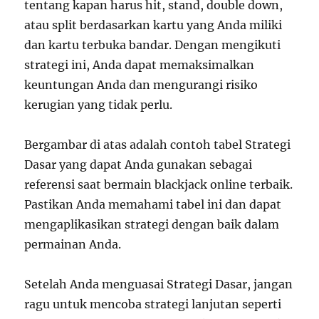
tentang kapan harus hit, stand, double down,
atau split berdasarkan kartu yang Anda miliki
dan kartu terbuka bandar. Dengan mengikuti
strategi ini, Anda dapat memaksimalkan
keuntungan Anda dan mengurangi risiko
kerugian yang tidak perlu.
Bergambar di atas adalah contoh tabel Strategi
Dasar yang dapat Anda gunakan sebagai
referensi saat bermain blackjack online terbaik.
Pastikan Anda memahami tabel ini dan dapat
mengaplikasikan strategi dengan baik dalam
permainan Anda.
Setelah Anda menguasai Strategi Dasar, jangan
ragu untuk mencoba strategi lanjutan seperti