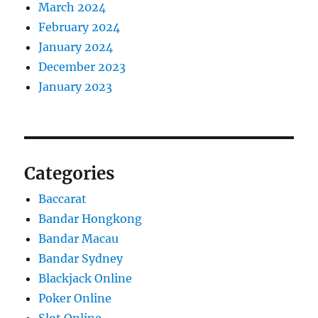
March 2024
February 2024
January 2024
December 2023
January 2023
Categories
Baccarat
Bandar Hongkong
Bandar Macau
Bandar Sydney
Blackjack Online
Poker Online
Slot Online