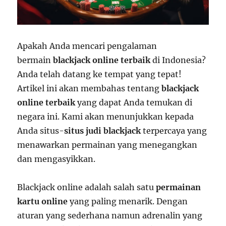
Apakah Anda mencari pengalaman
bermain
blackjack online terbaik
di Indonesia?
Anda telah datang ke tempat yang tepat!
Artikel ini akan membahas tentang
blackjack
online terbaik
yang dapat Anda temukan di
negara ini. Kami akan menunjukkan kepada
Anda situs-
situs judi blackjack
terpercaya yang
menawarkan permainan yang menegangkan
dan mengasyikkan.
Blackjack online adalah salah satu
permainan
kartu online
yang paling menarik. Dengan
aturan yang sederhana namun adrenalin yang