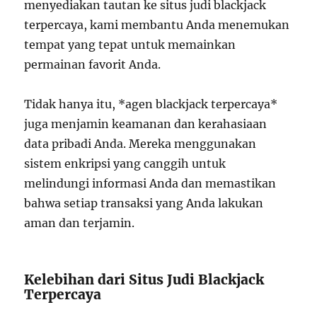
menyediakan tautan ke situs judi blackjack
terpercaya, kami membantu Anda menemukan
tempat yang tepat untuk memainkan
permainan favorit Anda.
Tidak hanya itu, *agen blackjack terpercaya*
juga menjamin keamanan dan kerahasiaan
data pribadi Anda. Mereka menggunakan
sistem enkripsi yang canggih untuk
melindungi informasi Anda dan memastikan
bahwa setiap transaksi yang Anda lakukan
aman dan terjamin.
Kelebihan dari Situs Judi Blackjack
Terpercaya