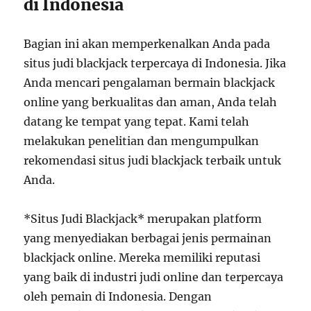
di Indonesia
Bagian ini akan memperkenalkan Anda pada
situs judi blackjack terpercaya di Indonesia. Jika
Anda mencari pengalaman bermain blackjack
online yang berkualitas dan aman, Anda telah
datang ke tempat yang tepat. Kami telah
melakukan penelitian dan mengumpulkan
rekomendasi situs judi blackjack terbaik untuk
Anda.
*Situs Judi Blackjack* merupakan platform
yang menyediakan berbagai jenis permainan
blackjack online. Mereka memiliki reputasi
yang baik di industri judi online dan terpercaya
oleh pemain di Indonesia. Dengan