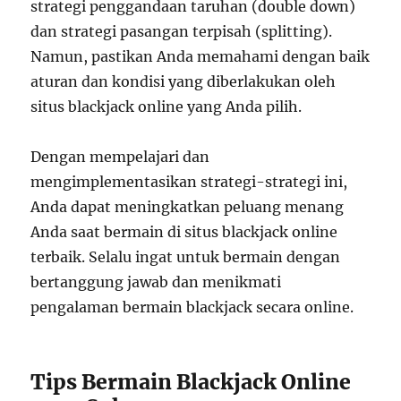
strategi penggandaan taruhan (double down)
dan strategi pasangan terpisah (splitting).
Namun, pastikan Anda memahami dengan baik
aturan dan kondisi yang diberlakukan oleh
situs blackjack online yang Anda pilih.
Dengan mempelajari dan
mengimplementasikan strategi-strategi ini,
Anda dapat meningkatkan peluang menang
Anda saat bermain di situs blackjack online
terbaik. Selalu ingat untuk bermain dengan
bertanggung jawab dan menikmati
pengalaman bermain blackjack secara online.
Tips Bermain Blackjack Online