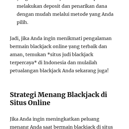
melakukan deposit dan penarikan dana
dengan mudah melalui metode yang Anda
pilih.
Jadi, jika Anda ingin menikmati pengalaman
bermain blackjack online yang terbaik dan
aman, temukan *situs judi blackjack
terpercaya* di Indonesia dan mulailah
petualangan blackjack Anda sekarang juga!
Strategi Menang Blackjack di
Situs Online
Jika Anda ingin meningkatkan peluang
menang Anda saat bermain blackjack di situs