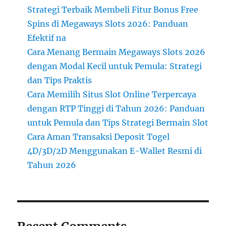
Strategi Terbaik Membeli Fitur Bonus Free
Spins di Megaways Slots 2026: Panduan
Efektif na
Cara Menang Bermain Megaways Slots 2026
dengan Modal Kecil untuk Pemula: Strategi
dan Tips Praktis
Cara Memilih Situs Slot Online Terpercaya
dengan RTP Tinggi di Tahun 2026: Panduan
untuk Pemula dan Tips Strategi Bermain Slot
Cara Aman Transaksi Deposit Togel
4D/3D/2D Menggunakan E-Wallet Resmi di
Tahun 2026