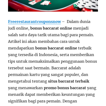
Freerestaurantcouponsnow
– Dalam dunia
judi online,
bonus baccarat online
menjadi
salah satu daya tarik utama bagi para pemain.
Artikel ini akan membahas cara untuk
mendapatkan
bonus baccarat online
terbaik
yang tersedia di Indonesia, serta memberikan
tips untuk memaksimalkan penggunaan bonus
tersebut saat bermain. Baccarat adalah
permainan kartu yang sangat populer, dan
mengetahui tentang
situs baccarat terbaik
yang menawarkan
promo bonus baccarat
yang
menarik dapat memberikan keuntungan yang
signifikan bagi para pemain. Dengan