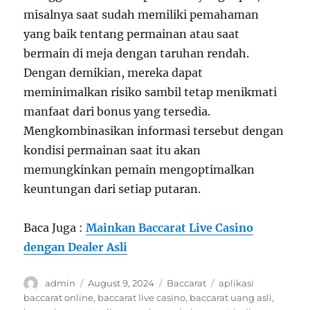
misalnya saat sudah memiliki pemahaman
yang baik tentang permainan atau saat
bermain di meja dengan taruhan rendah.
Dengan demikian, mereka dapat
meminimalkan risiko sambil tetap menikmati
manfaat dari bonus yang tersedia.
Mengkombinasikan informasi tersebut dengan
kondisi permainan saat itu akan
memungkinkan pemain mengoptimalkan
keuntungan dari setiap putaran.
Baca Juga :
Mainkan Baccarat Live Casino
dengan Dealer Asli
Author
Posted
Categories
Tags
admin
August 9, 2024
Baccarat
aplikasi
on
baccarat online
,
baccarat live casino
,
baccarat uang asli
,