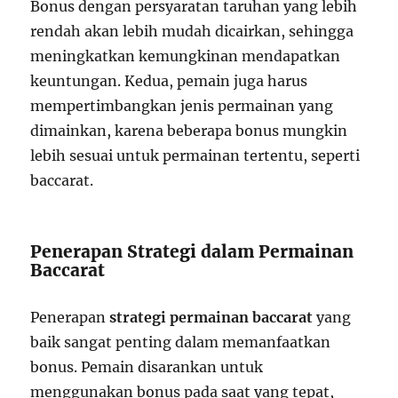
Bonus dengan persyaratan taruhan yang lebih
rendah akan lebih mudah dicairkan, sehingga
meningkatkan kemungkinan mendapatkan
keuntungan. Kedua, pemain juga harus
mempertimbangkan jenis permainan yang
dimainkan, karena beberapa bonus mungkin
lebih sesuai untuk permainan tertentu, seperti
baccarat.
Penerapan Strategi dalam Permainan
Baccarat
Penerapan
strategi permainan baccarat
yang
baik sangat penting dalam memanfaatkan
bonus. Pemain disarankan untuk
menggunakan bonus pada saat yang tepat,