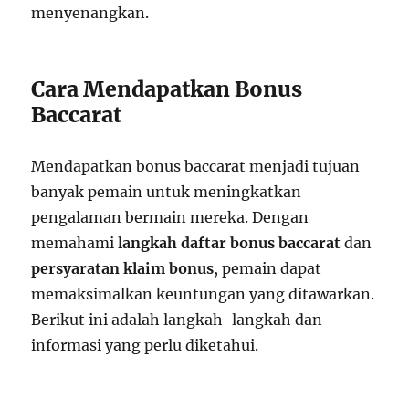
menyenangkan.
Cara Mendapatkan Bonus
Baccarat
Mendapatkan bonus baccarat menjadi tujuan
banyak pemain untuk meningkatkan
pengalaman bermain mereka. Dengan
memahami
langkah daftar bonus baccarat
dan
persyaratan klaim bonus
, pemain dapat
memaksimalkan keuntungan yang ditawarkan.
Berikut ini adalah langkah-langkah dan
informasi yang perlu diketahui.