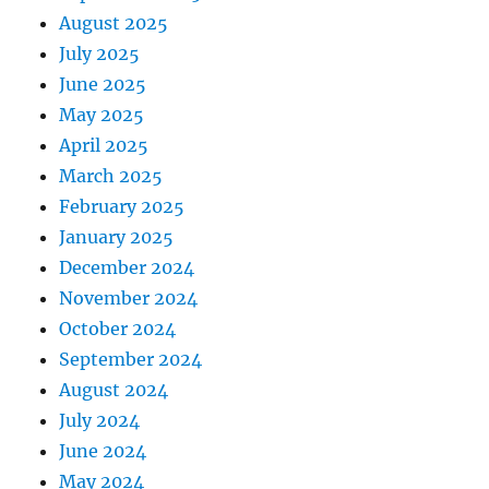
August 2025
July 2025
June 2025
May 2025
April 2025
March 2025
February 2025
January 2025
December 2024
November 2024
October 2024
September 2024
August 2024
July 2024
June 2024
May 2024