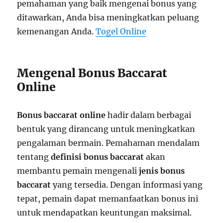
pemahaman yang baik mengenai bonus yang
ditawarkan, Anda bisa meningkatkan peluang
kemenangan Anda.
Togel Online
Mengenal Bonus Baccarat
Online
Bonus baccarat online
hadir dalam berbagai
bentuk yang dirancang untuk meningkatkan
pengalaman bermain. Pemahaman mendalam
tentang
definisi bonus baccarat
akan
membantu pemain mengenali
jenis bonus
baccarat
yang tersedia. Dengan informasi yang
tepat, pemain dapat memanfaatkan bonus ini
untuk mendapatkan keuntungan maksimal.