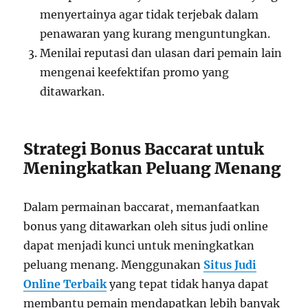
menyertainya agar tidak terjebak dalam
penawaran yang kurang menguntungkan.
Menilai reputasi dan ulasan dari pemain lain
mengenai keefektifan promo yang
ditawarkan.
Strategi Bonus Baccarat untuk
Meningkatkan Peluang Menang
Dalam permainan baccarat, memanfaatkan
bonus yang ditawarkan oleh situs judi online
dapat menjadi kunci untuk meningkatkan
peluang menang. Menggunakan
Situs Judi
Online Terbaik
yang tepat tidak hanya dapat
membantu pemain mendapatkan lebih banyak