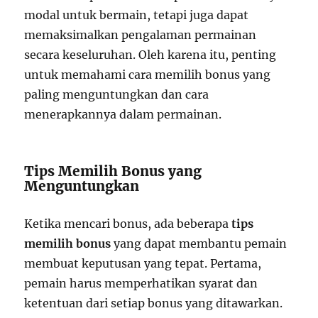
modal untuk bermain, tetapi juga dapat
memaksimalkan pengalaman permainan
secara keseluruhan. Oleh karena itu, penting
untuk memahami cara memilih bonus yang
paling menguntungkan dan cara
menerapkannya dalam permainan.
Tips Memilih Bonus yang
Menguntungkan
Ketika mencari bonus, ada beberapa
tips
memilih bonus
yang dapat membantu pemain
membuat keputusan yang tepat. Pertama,
pemain harus memperhatikan syarat dan
ketentuan dari setiap bonus yang ditawarkan.