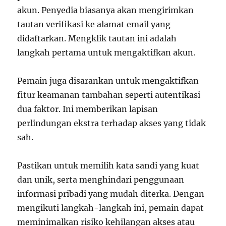
akun. Penyedia biasanya akan mengirimkan
tautan verifikasi ke alamat email yang
didaftarkan. Mengklik tautan ini adalah
langkah pertama untuk mengaktifkan akun.
Pemain juga disarankan untuk mengaktifkan
fitur keamanan tambahan seperti autentikasi
dua faktor. Ini memberikan lapisan
perlindungan ekstra terhadap akses yang tidak
sah.
Pastikan untuk memilih kata sandi yang kuat
dan unik, serta menghindari penggunaan
informasi pribadi yang mudah diterka. Dengan
mengikuti langkah-langkah ini, pemain dapat
meminimalkan risiko kehilangan akses atau