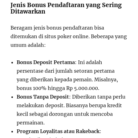
Jenis Bonus Pendaftaran yang Sering
Ditawarkan
Beragam jenis bonus pendaftaran bisa
ditemukan di situs poker online. Beberapa yang
umum adalah:
Bonus Deposit Pertama
: Ini adalah
persentase dari jumlah setoran pertama
yang diberikan kepada pemain. Misalnya,
bonus 100% hingga Rp 5.000.000.
Bonus Tanpa Deposit
: Diberikan tanpa perlu
melakukan deposit. Biasanya berupa kredit
kecil sebagai dorongan untuk mencoba
permainan.
Program Loyalitas atau Rakeback
: