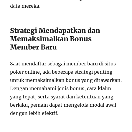
data mereka.
Strategi Mendapatkan dan
Memaksimalkan Bonus
Member Baru
Saat mendaftar sebagai member baru di situs
poker online, ada beberapa strategi penting
untuk memaksimalkan bonus yang ditawarkan.
Dengan memahami jenis bonus, cara klaim
yang tepat, serta syarat dan ketentuan yang
berlaku, pemain dapat mengelola modal awal
dengan lebih efektif.