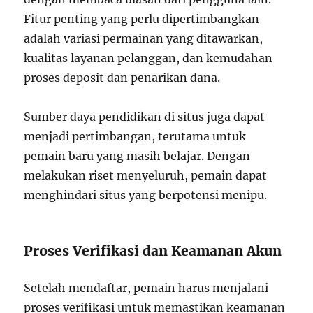
Fitur penting yang perlu dipertimbangkan
adalah variasi permainan yang ditawarkan,
kualitas layanan pelanggan, dan kemudahan
proses deposit dan penarikan dana.
Sumber daya pendidikan di situs juga dapat
menjadi pertimbangan, terutama untuk
pemain baru yang masih belajar. Dengan
melakukan riset menyeluruh, pemain dapat
menghindari situs yang berpotensi menipu.
Proses Verifikasi dan Keamanan Akun
Setelah mendaftar, pemain harus menjalani
proses verifikasi untuk memastikan keamanan