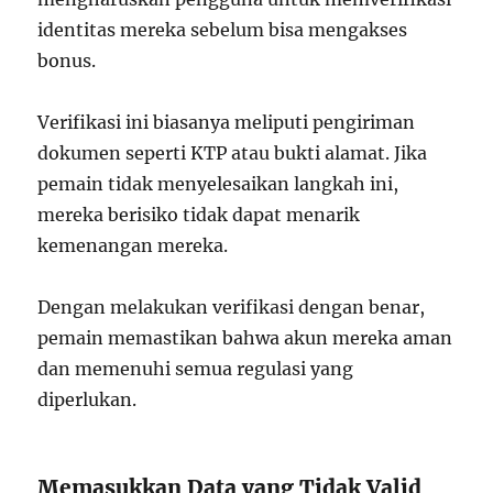
identitas mereka sebelum bisa mengakses
bonus.
Verifikasi ini biasanya meliputi pengiriman
dokumen seperti KTP atau bukti alamat. Jika
pemain tidak menyelesaikan langkah ini,
mereka berisiko tidak dapat menarik
kemenangan mereka.
Dengan melakukan verifikasi dengan benar,
pemain memastikan bahwa akun mereka aman
dan memenuhi semua regulasi yang
diperlukan.
Memasukkan Data yang Tidak Valid