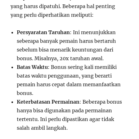
yang harus dipatuhi. Beberapa hal penting
yang perlu diperhatikan meliputi:
Persyaratan Taruhan
: Ini menunjukkan
seberapa banyak pemain harus bertaruh
sebelum bisa menarik keuntungan dari
bonus. Misalnya, 20x taruhan awal.
Batas Waktu
: Bonus sering kali memiliki
batas waktu penggunaan, yang berarti
pemain harus cepat dalam memanfaatkan
bonus.
Keterbatasan Permainan
: Beberapa bonus
hanya bisa digunakan pada permainan
tertentu. Ini perlu dipastikan agar tidak
salah ambil langkah.