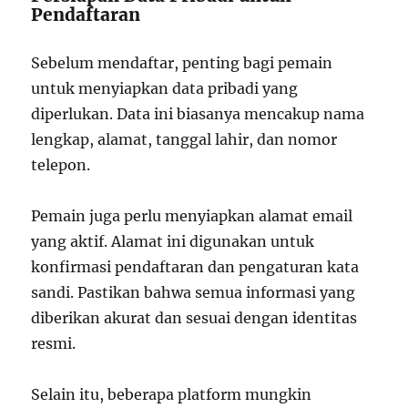
Pendaftaran
Sebelum mendaftar, penting bagi pemain
untuk menyiapkan data pribadi yang
diperlukan. Data ini biasanya mencakup nama
lengkap, alamat, tanggal lahir, dan nomor
telepon.
Pemain juga perlu menyiapkan alamat email
yang aktif. Alamat ini digunakan untuk
konfirmasi pendaftaran dan pengaturan kata
sandi. Pastikan bahwa semua informasi yang
diberikan akurat dan sesuai dengan identitas
resmi.
Selain itu, beberapa platform mungkin