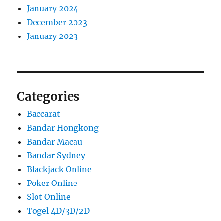
January 2024
December 2023
January 2023
Categories
Baccarat
Bandar Hongkong
Bandar Macau
Bandar Sydney
Blackjack Online
Poker Online
Slot Online
Togel 4D/3D/2D