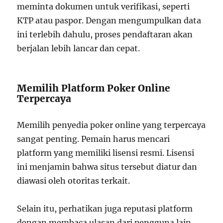
meminta dokumen untuk verifikasi, seperti
KTP atau paspor. Dengan mengumpulkan data
ini terlebih dahulu, proses pendaftaran akan
berjalan lebih lancar dan cepat.
Memilih Platform Poker Online
Terpercaya
Memilih penyedia poker online yang terpercaya
sangat penting. Pemain harus mencari
platform yang memiliki lisensi resmi. Lisensi
ini menjamin bahwa situs tersebut diatur dan
diawasi oleh otoritas terkait.
Selain itu, perhatikan juga reputasi platform
dengan membaca ulasan dari pengguna lain.