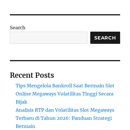
Search
SEARCH
Recent Posts
Tips Mengelola Bankroll Saat Bermain Slot
Online Megaways Volatilitas Tinggi Secara
Bijak
Analisis RTP dan Volatilitas Slot Megaways
Terbaru di Tahun 2026: Panduan Strategi
Bermain