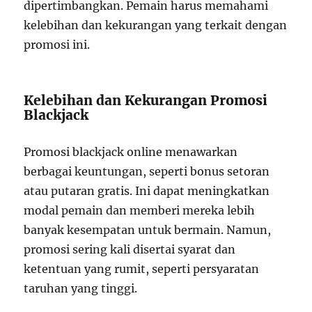
dipertimbangkan. Pemain harus memahami
kelebihan dan kekurangan yang terkait dengan
promosi ini.
Kelebihan dan Kekurangan Promosi
Blackjack
Promosi blackjack online menawarkan
berbagai keuntungan, seperti bonus setoran
atau putaran gratis. Ini dapat meningkatkan
modal pemain dan memberi mereka lebih
banyak kesempatan untuk bermain. Namun,
promosi sering kali disertai syarat dan
ketentuan yang rumit, seperti persyaratan
taruhan yang tinggi.