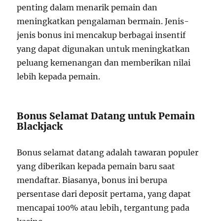
penting dalam menarik pemain dan
meningkatkan pengalaman bermain. Jenis-
jenis bonus ini mencakup berbagai insentif
yang dapat digunakan untuk meningkatkan
peluang kemenangan dan memberikan nilai
lebih kepada pemain.
Bonus Selamat Datang untuk Pemain
Blackjack
Bonus selamat datang adalah tawaran populer
yang diberikan kepada pemain baru saat
mendaftar. Biasanya, bonus ini berupa
persentase dari deposit pertama, yang dapat
mencapai 100% atau lebih, tergantung pada