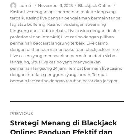
Author
Posted
Categories
Tags
admin
November 3, 2025
Blackjack Online
on
Kasino live dengan opsi permainan roulette langsung
terbaik
,
Kasino live dengan pengalaman bermain tanpa
lag atau buffering
,
Kasino live dengan streaming
langsung dari studio terbaik
,
Live casino dengan dealer
profesional dan interaktif
,
Live casino dengan pilihan
permainan baccarat langsung terbaik
,
Live casino
dengan pilihan permainan poker dan blackjack online
,
Live casino yang menawarkan permainan dadu sicbo
langsung
,
Situs live casino yang menyediakan
permainan langsung 24 jam
,
Tempat bermain live casino
dengan interface pengguna yang ramah
,
Tempat
bermain live casino dengan taruhan besar dan jackpot
Post
PREVIOUS
navigation
Strategi Menang di Blackjack
Previous
post:
Online: Panduan Efektif dan