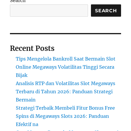
Search
SEARCH
Recent Posts
Tips Mengelola Bankroll Saat Bermain Slot
Online Megaways Volatilitas Tinggi Secara
Bijak
Analisis RTP dan Volatilitas Slot Megaways
Terbaru di Tahun 2026: Panduan Strategi
Bermain
Strategi Terbaik Membeli Fitur Bonus Free
Spins di Megaways Slots 2026: Panduan
Efektif na