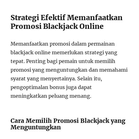
Strategi Efektif Memanfaatkan
Promosi Blackjack Online
Memanfaatkan promosi dalam permainan
blackjack online memerlukan strategi yang
tepat. Penting bagi pemain untuk memilih
promosi yang menguntungkan dan memahami
syarat yang menyertainya. Selain itu,
pengoptimalan bonus juga dapat
meningkatkan peluang menang.
Cara Memilih Promosi Blackjack yang
Menguntungkan