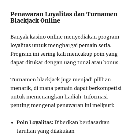
Penawaran Loyalitas dan Turnamen
Blackjack Online
Banyak kasino online menyediakan program
loyalitas untuk menghargai pemain setia.
Program ini sering kali mencakup poin yang
dapat ditukar dengan uang tunai atau bonus.
Turnamen blackjack juga menjadi pilihan
menarik, di mana pemain dapat berkompetisi
untuk memenangkan hadiah. Informasi
penting mengenai penawaran ini meliputi:
Poin Loyalitas:
Diberikan berdasarkan
taruhan yang dilakukan