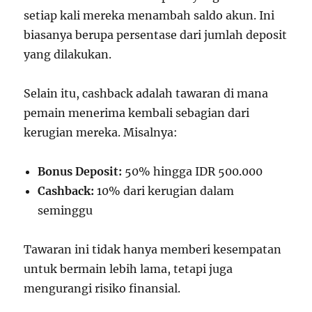
setiap kali mereka menambah saldo akun. Ini
biasanya berupa persentase dari jumlah deposit
yang dilakukan.
Selain itu, cashback adalah tawaran di mana
pemain menerima kembali sebagian dari
kerugian mereka. Misalnya:
Bonus Deposit:
50% hingga IDR 500.000
Cashback:
10% dari kerugian dalam
seminggu
Tawaran ini tidak hanya memberi kesempatan
untuk bermain lebih lama, tetapi juga
mengurangi risiko finansial.