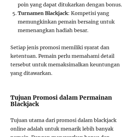
poin yang dapat ditukarkan dengan bonus.
Turnamen Blackjack
: Kompetisi yang
memungkinkan pemain bersaing untuk
memenangkan hadiah besar.
Setiap jenis promosi memiliki syarat dan
ketentuan. Pemain perlu memahami detail
tersebut untuk memaksimalkan keuntungan
yang ditawarkan.
Tujuan Promosi dalam Permainan
Blackjack
Tujuan utama dari promosi dalam blackjack
online adalah untuk menarik lebih banyak