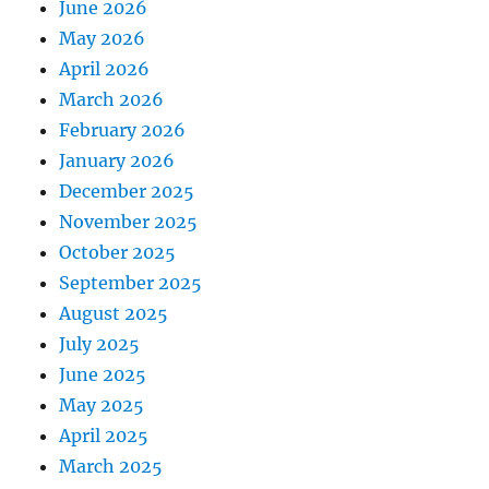
June 2026
May 2026
April 2026
March 2026
February 2026
January 2026
December 2025
November 2025
October 2025
September 2025
August 2025
July 2025
June 2025
May 2025
April 2025
March 2025