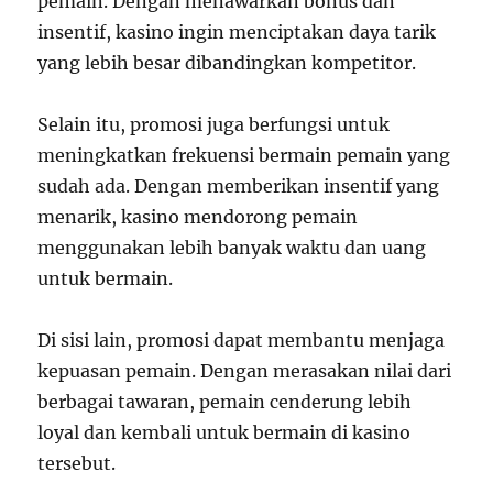
pemain. Dengan menawarkan bonus dan
insentif, kasino ingin menciptakan daya tarik
yang lebih besar dibandingkan kompetitor.
Selain itu, promosi juga berfungsi untuk
meningkatkan frekuensi bermain pemain yang
sudah ada. Dengan memberikan insentif yang
menarik, kasino mendorong pemain
menggunakan lebih banyak waktu dan uang
untuk bermain.
Di sisi lain, promosi dapat membantu menjaga
kepuasan pemain. Dengan merasakan nilai dari
berbagai tawaran, pemain cenderung lebih
loyal dan kembali untuk bermain di kasino
tersebut.