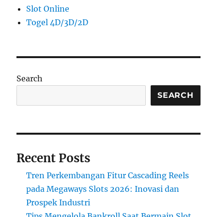
Slot Online
Togel 4D/3D/2D
Search
SEARCH
Recent Posts
Tren Perkembangan Fitur Cascading Reels
pada Megaways Slots 2026: Inovasi dan
Prospek Industri
Tips Mengelola Bankroll Saat Bermain Slot