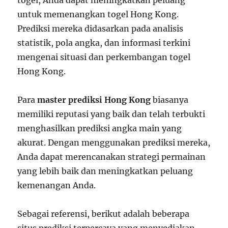
untuk memenangkan togel Hong Kong.
Prediksi mereka didasarkan pada analisis
statistik, pola angka, dan informasi terkini
mengenai situasi dan perkembangan togel
Hong Kong.
Para
master prediksi Hong Kong
biasanya
memiliki reputasi yang baik dan telah terbukti
menghasilkan prediksi angka main yang
akurat. Dengan menggunakan prediksi mereka,
Anda dapat merencanakan strategi permainan
yang lebih baik dan meningkatkan peluang
kemenangan Anda.
Sebagai referensi, berikut adalah beberapa
situs prediksi terpercaya yang menyediakan