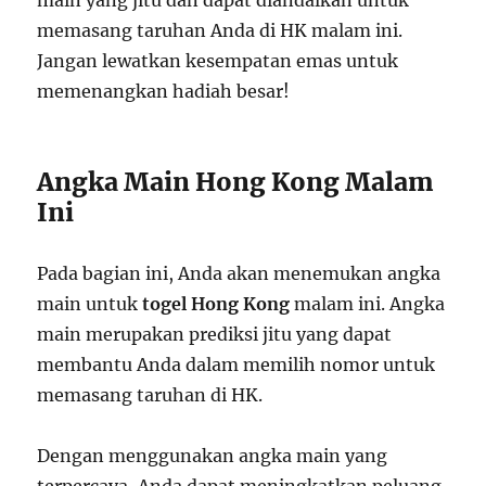
memasang taruhan Anda di HK malam ini.
Jangan lewatkan kesempatan emas untuk
memenangkan hadiah besar!
Angka Main Hong Kong Malam
Ini
Pada bagian ini, Anda akan menemukan angka
main untuk
togel Hong Kong
malam ini. Angka
main merupakan prediksi jitu yang dapat
membantu Anda dalam memilih nomor untuk
memasang taruhan di HK.
Dengan menggunakan angka main yang
terpercaya, Anda dapat meningkatkan peluang