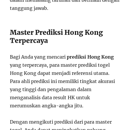
tanggung jawab.
Master Prediksi Hong Kong
Terpercaya
Bagi Anda yang mencari
prediksi Hong Kong
yang terpercaya, para master prediksi togel
Hong Kong dapat menjadi referensi utama.
Para ahli prediksi ini memiliki tingkat akurasi
yang tinggi dan pengalaman dalam
menganalisis data result HK untuk
merumuskan angka-angka jitu.
Dengan mengikuti prediksi dari para master
togel, Anda dapat meningkatkan peluang