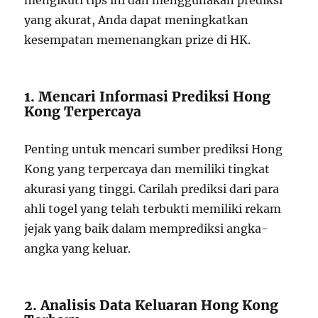
yang akurat, Anda dapat meningkatkan
kesempatan memenangkan prize di HK.
1. Mencari Informasi Prediksi Hong
Kong Terpercaya
Penting untuk mencari sumber prediksi Hong
Kong yang terpercaya dan memiliki tingkat
akurasi yang tinggi. Carilah prediksi dari para
ahli togel yang telah terbukti memiliki rekam
jejak yang baik dalam memprediksi angka-
angka yang keluar.
2. Analisis Data Keluaran Hong Kong