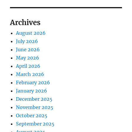
Archives
August 2026
July 2026
June 2026
May 2026
April 2026
March 2026
February 2026
January 2026
December 2025
November 2025
October 2025
September 2025
August 2025