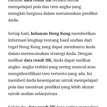
mempelajari pola dan tren angka yang
mungkin berguna dalam merumuskan prediksi
Anda.
Setiap hari,
keluaran Hong Kong
memberikan
informasi lengkap tentang hasil undian dari
togel Hong Kong yang dapat membantu Anda
dalam merencanakan strategi Anda. Dengan
melihat
data result HK
, Anda dapat melihat
angka-angka terkini yang sering muncul atau
mengidentifikasi tren tertentu yang ada. Ini
memberi Anda kesempatan untuk mempelajari
pola dan membuat prediksi yang lebih akurat
untuk undian selanjutnya.
Selain itu,
data result HK
juga sering mencakup