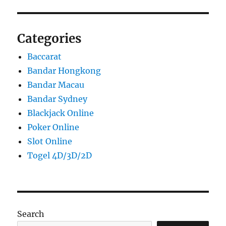
Categories
Baccarat
Bandar Hongkong
Bandar Macau
Bandar Sydney
Blackjack Online
Poker Online
Slot Online
Togel 4D/3D/2D
Search