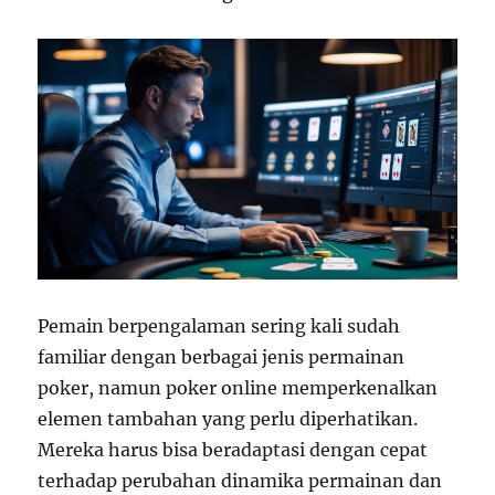
Pemain berpengalaman sering kali sudah
familiar dengan berbagai jenis permainan
poker, namun poker online memperkenalkan
elemen tambahan yang perlu diperhatikan.
Mereka harus bisa beradaptasi dengan cepat
terhadap perubahan dinamika permainan dan