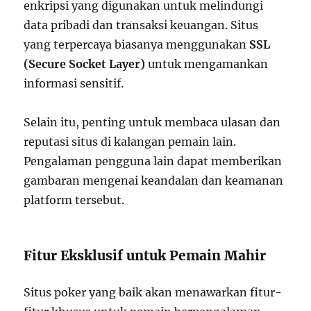
enkripsi yang digunakan untuk melindungi
data pribadi dan transaksi keuangan. Situs
yang terpercaya biasanya menggunakan
SSL
(Secure Socket Layer)
untuk mengamankan
informasi sensitif.
Selain itu, penting untuk membaca ulasan dan
reputasi situs di kalangan pemain lain.
Pengalaman pengguna lain dapat memberikan
gambaran mengenai keandalan dan keamanan
platform tersebut.
Fitur Eksklusif untuk Pemain Mahir
Situs poker yang baik akan menawarkan fitur-