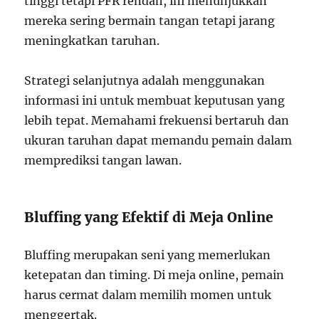
tinggi tetapi PFR rendah, ini menunjukkan
mereka sering bermain tangan tetapi jarang
meningkatkan taruhan.
Strategi selanjutnya adalah menggunakan
informasi ini untuk membuat keputusan yang
lebih tepat. Memahami frekuensi bertaruh dan
ukuran taruhan dapat memandu pemain dalam
memprediksi tangan lawan.
Bluffing yang Efektif di Meja Online
Bluffing merupakan seni yang memerlukan
ketepatan dan timing. Di meja online, pemain
harus cermat dalam memilih momen untuk
menggertak.