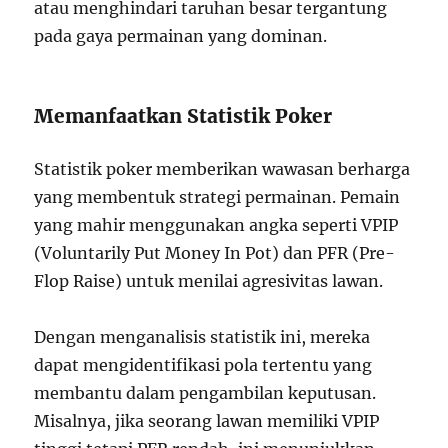
atau menghindari taruhan besar tergantung
pada gaya permainan yang dominan.
Memanfaatkan Statistik Poker
Statistik poker memberikan wawasan berharga
yang membentuk strategi permainan. Pemain
yang mahir menggunakan angka seperti VPIP
(Voluntarily Put Money In Pot) dan PFR (Pre-
Flop Raise) untuk menilai agresivitas lawan.
Dengan menganalisis statistik ini, mereka
dapat mengidentifikasi pola tertentu yang
membantu dalam pengambilan keputusan.
Misalnya, jika seorang lawan memiliki VPIP