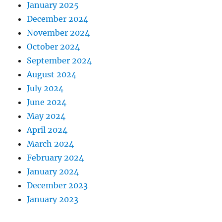
January 2025
December 2024
November 2024
October 2024
September 2024
August 2024
July 2024
June 2024
May 2024
April 2024
March 2024
February 2024
January 2024
December 2023
January 2023