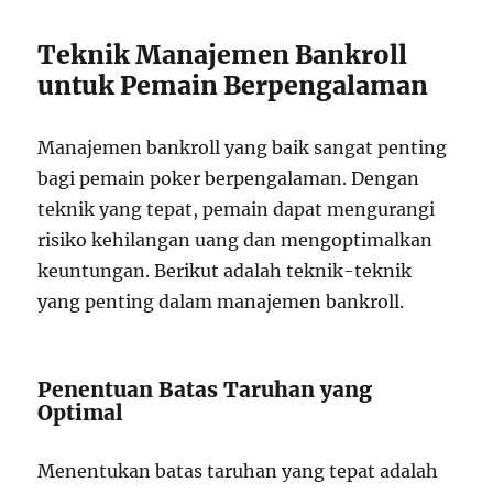
Teknik Manajemen Bankroll
untuk Pemain Berpengalaman
Manajemen bankroll yang baik sangat penting
bagi pemain poker berpengalaman. Dengan
teknik yang tepat, pemain dapat mengurangi
risiko kehilangan uang dan mengoptimalkan
keuntungan. Berikut adalah teknik-teknik
yang penting dalam manajemen bankroll.
Penentuan Batas Taruhan yang
Optimal
Menentukan batas taruhan yang tepat adalah