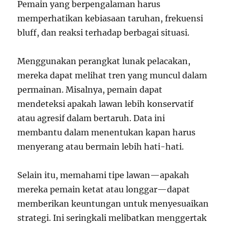
Pemain yang berpengalaman harus
memperhatikan kebiasaan taruhan, frekuensi
bluff, dan reaksi terhadap berbagai situasi.
Menggunakan perangkat lunak pelacakan,
mereka dapat melihat tren yang muncul dalam
permainan. Misalnya, pemain dapat
mendeteksi apakah lawan lebih konservatif
atau agresif dalam bertaruh. Data ini
membantu dalam menentukan kapan harus
menyerang atau bermain lebih hati-hati.
Selain itu, memahami tipe lawan—apakah
mereka pemain ketat atau longgar—dapat
memberikan keuntungan untuk menyesuaikan
strategi. Ini seringkali melibatkan menggertak