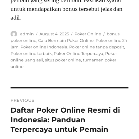
pemain yang sering bermain. Pastikan syarat
untuk mendapatkan bonus tersebut jelas dan
adil.
Author
Posted
Categories
Tags
admin
August 4, 2025
Poker Online
bonus
on
poker online
,
Cara Bermain Poker Online
,
Poker online 24
jam
,
Poker online Indonesia
,
Poker online tanpa deposit
,
Poker online terbaik
,
Poker Online Terpercaya
,
Poker
online uang asli
,
situs poker online
,
turnamen poker
online
Post
PREVIOUS
navigation
Daftar Poker Online Resmi di
Previous
post:
Indonesia: Panduan
Terpercaya untuk Pemain