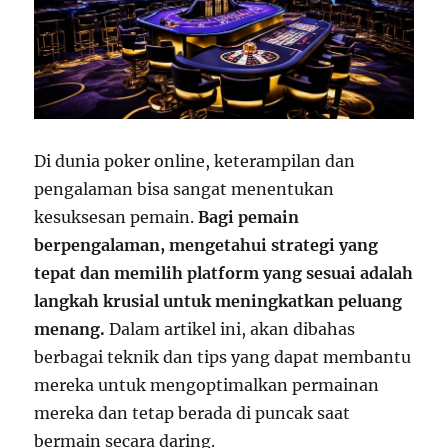
Di dunia poker online, keterampilan dan
pengalaman bisa sangat menentukan
kesuksesan pemain.
Bagi pemain
berpengalaman, mengetahui strategi yang
tepat dan memilih platform yang sesuai adalah
langkah krusial untuk meningkatkan peluang
menang.
Dalam artikel ini, akan dibahas
berbagai teknik dan tips yang dapat membantu
mereka untuk mengoptimalkan permainan
mereka dan tetap berada di puncak saat
bermain secara daring.