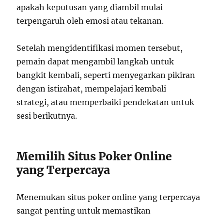
apakah keputusan yang diambil mulai
terpengaruh oleh emosi atau tekanan.
Setelah mengidentifikasi momen tersebut,
pemain dapat mengambil langkah untuk
bangkit kembali, seperti menyegarkan pikiran
dengan istirahat, mempelajari kembali
strategi, atau memperbaiki pendekatan untuk
sesi berikutnya.
Memilih Situs Poker Online
yang Terpercaya
Menemukan situs poker online yang terpercaya
sangat penting untuk memastikan