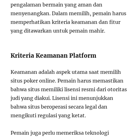
pengalaman bermain yang aman dan
menyenangkan. Dalam memilih, pemain harus
memperhatikan kriteria keamanan dan fitur
yang ditawarkan untuk pemain mahir.
Kriteria Keamanan Platform
Keamanan adalah aspek utama saat memilih
situs poker online. Pemain harus memastikan
bahwa situs memiliki lisensi resmi dari otoritas
judi yang diakui. Lisensi ini menunjukkan
bahwa situs beroperasi secara legal dan
mengikuti regulasi yang ketat.
Pemain juga perlu memeriksa teknologi