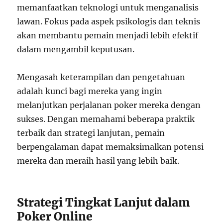
memanfaatkan teknologi untuk menganalisis
lawan. Fokus pada aspek psikologis dan teknis
akan membantu pemain menjadi lebih efektif
dalam mengambil keputusan.
Mengasah keterampilan dan pengetahuan
adalah kunci bagi mereka yang ingin
melanjutkan perjalanan poker mereka dengan
sukses. Dengan memahami beberapa praktik
terbaik dan strategi lanjutan, pemain
berpengalaman dapat memaksimalkan potensi
mereka dan meraih hasil yang lebih baik.
Strategi Tingkat Lanjut dalam
Poker Online