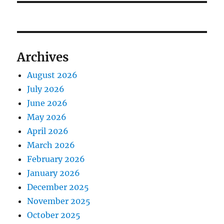
Archives
August 2026
July 2026
June 2026
May 2026
April 2026
March 2026
February 2026
January 2026
December 2025
November 2025
October 2025