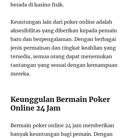
berada di kasino fisik.
Keuntungan lain dari poker online adalah
aksesibilitas yang diberikan kepada pemain
baru dan berpengalaman. Dengan berbagai
jenis permainan dan tingkat keahlian yang
tersedia, semua orang dapat menemukan
tantangan yang sesuai dengan kemampuan
mereka.
Keunggulan Bermain Poker
Online 24 Jam
Bermain poker online 24 jam memberikan
banyak keuntungan bagi pemain. Dengan