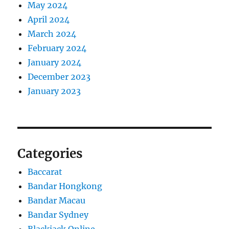
May 2024
April 2024
March 2024
February 2024
January 2024
December 2023
January 2023
Categories
Baccarat
Bandar Hongkong
Bandar Macau
Bandar Sydney