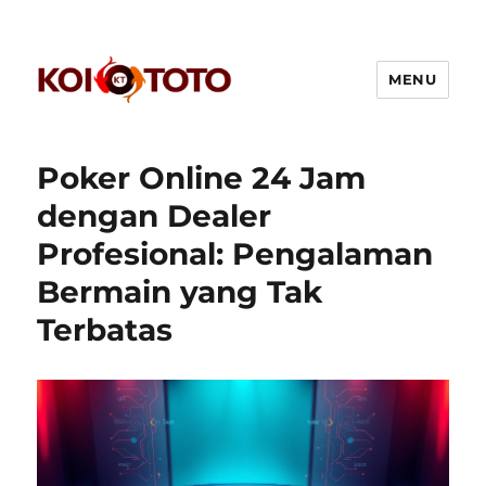
MENU
Freerestaurantcouponsnow
Poker Online 24 Jam
dengan Dealer
Profesional: Pengalaman
Bermain yang Tak
Terbatas