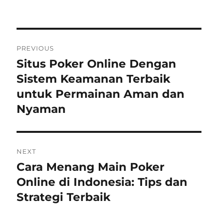
Post
PREVIOUS
navigation
Situs Poker Online Dengan
Previous
post:
Sistem Keamanan Terbaik
untuk Permainan Aman dan
Nyaman
NEXT
Cara Menang Main Poker
Next
post:
Online di Indonesia: Tips dan
Strategi Terbaik