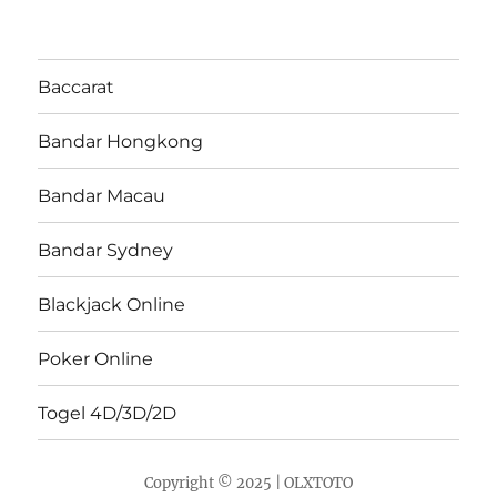
Baccarat
Bandar Hongkong
Bandar Macau
Bandar Sydney
Blackjack Online
Poker Online
Togel 4D/3D/2D
Copyright © 2025 |
OLXTOTO