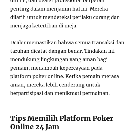
online, dan dealer profesional berperan
penting dalam menjamin hal ini. Mereka
dilatih untuk mendeteksi perilaku curang dan
menjaga ketertiban di meja.
Dealer memastikan bahwa semua transaksi dan
taruhan dicatat dengan benar. Tindakan ini
mendukung lingkungan yang aman bagi
pemain, menambah kepercayaan pada
platform poker online. Ketika pemain merasa
aman, mereka lebih cenderung untuk
berpartisipasi dan menikmati permainan.
Tips Memilih Platform Poker
Online 24 Jam