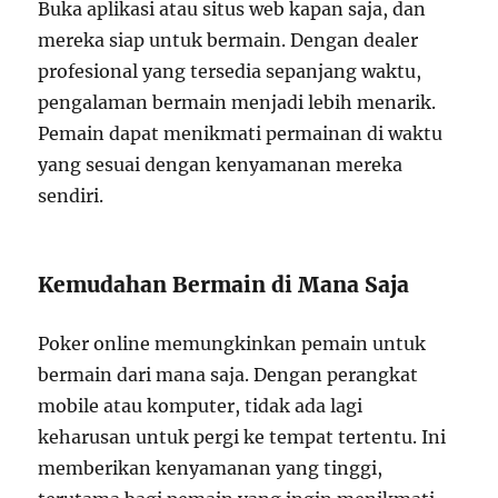
Buka aplikasi atau situs web kapan saja, dan
mereka siap untuk bermain. Dengan dealer
profesional yang tersedia sepanjang waktu,
pengalaman bermain menjadi lebih menarik.
Pemain dapat menikmati permainan di waktu
yang sesuai dengan kenyamanan mereka
sendiri.
Kemudahan Bermain di Mana Saja
Poker online memungkinkan pemain untuk
bermain dari mana saja. Dengan perangkat
mobile atau komputer, tidak ada lagi
keharusan untuk pergi ke tempat tertentu. Ini
memberikan kenyamanan yang tinggi,