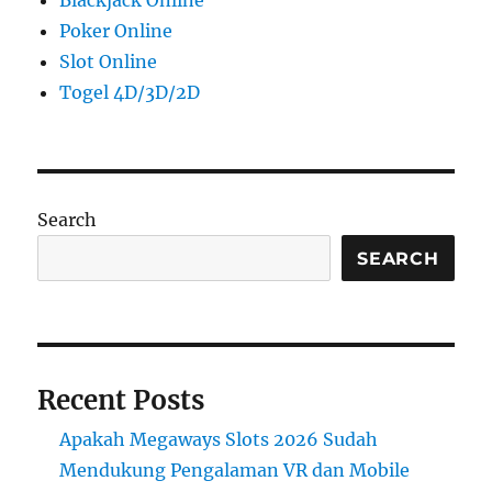
Blackjack Online
Poker Online
Slot Online
Togel 4D/3D/2D
Search
SEARCH
Recent Posts
Apakah Megaways Slots 2026 Sudah
Mendukung Pengalaman VR dan Mobile