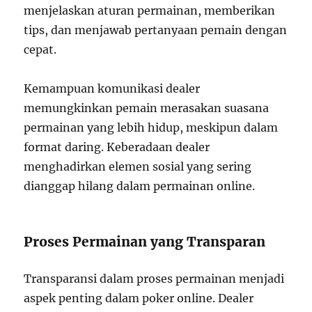
menjelaskan aturan permainan, memberikan
tips, dan menjawab pertanyaan pemain dengan
cepat.
Kemampuan komunikasi dealer
memungkinkan pemain merasakan suasana
permainan yang lebih hidup, meskipun dalam
format daring. Keberadaan dealer
menghadirkan elemen sosial yang sering
dianggap hilang dalam permainan online.
Proses Permainan yang Transparan
Transparansi dalam proses permainan menjadi
aspek penting dalam poker online. Dealer