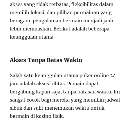
akses yang tidak terbatas, fleksibilitas dalam
memilih lokasi, dan pilihan permainan yang
beragam, pengalaman bermain menjadi jauh
lebih memuaskan. Berikut adalah beberapa
keunggulan utama.
Akses Tanpa Batas Waktu
Salah satu keunggulan utama poker online 24
jam adalah aksesibilitas. Pemain dapat
bergabung kapan saja, tanpa batasan waktu. Ini
sangat cocok bagi mereka yang memiliki jadwal
sibuk dan sulit menemukan waktu untuk
bermain di kasino fisik.