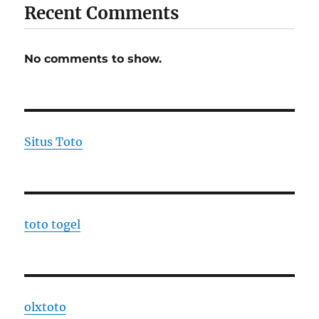
Recent Comments
No comments to show.
Situs Toto
toto togel
olxtoto