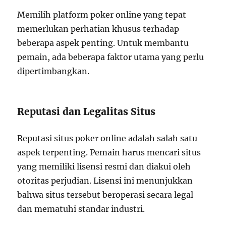
Memilih platform poker online yang tepat
memerlukan perhatian khusus terhadap
beberapa aspek penting. Untuk membantu
pemain, ada beberapa faktor utama yang perlu
dipertimbangkan.
Reputasi dan Legalitas Situs
Reputasi situs poker online adalah salah satu
aspek terpenting. Pemain harus mencari situs
yang memiliki lisensi resmi dan diakui oleh
otoritas perjudian. Lisensi ini menunjukkan
bahwa situs tersebut beroperasi secara legal
dan mematuhi standar industri.