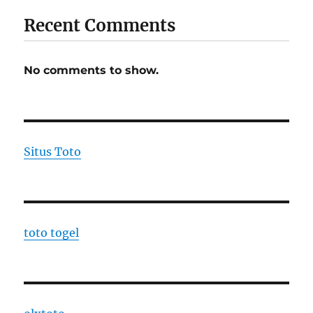
Recent Comments
No comments to show.
Situs Toto
toto togel