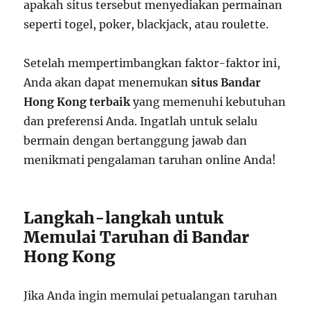
apakah situs tersebut menyediakan permainan
seperti togel, poker, blackjack, atau roulette.
Setelah mempertimbangkan faktor-faktor ini,
Anda akan dapat menemukan
situs Bandar
Hong Kong terbaik
yang memenuhi kebutuhan
dan preferensi Anda. Ingatlah untuk selalu
bermain dengan bertanggung jawab dan
menikmati pengalaman taruhan online Anda!
Langkah-langkah untuk
Memulai Taruhan di Bandar
Hong Kong
Jika Anda ingin memulai petualangan taruhan