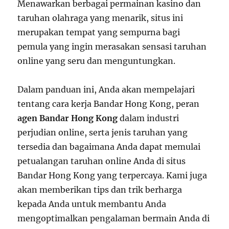
Menawarkan berbagai permainan kasino dan
taruhan olahraga yang menarik, situs ini
merupakan tempat yang sempurna bagi
pemula yang ingin merasakan sensasi taruhan
online yang seru dan menguntungkan.
Dalam panduan ini, Anda akan mempelajari
tentang cara kerja Bandar Hong Kong, peran
agen Bandar Hong Kong
dalam industri
perjudian online, serta jenis taruhan yang
tersedia dan bagaimana Anda dapat memulai
petualangan taruhan online Anda di situs
Bandar Hong Kong yang terpercaya. Kami juga
akan memberikan tips dan trik berharga
kepada Anda untuk membantu Anda
mengoptimalkan pengalaman bermain Anda di