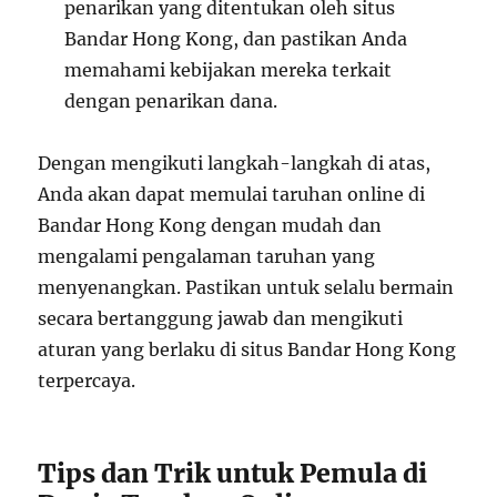
penarikan yang ditentukan oleh situs
Bandar Hong Kong, dan pastikan Anda
memahami kebijakan mereka terkait
dengan penarikan dana.
Dengan mengikuti langkah-langkah di atas,
Anda akan dapat memulai taruhan online di
Bandar Hong Kong dengan mudah dan
mengalami pengalaman taruhan yang
menyenangkan. Pastikan untuk selalu bermain
secara bertanggung jawab dan mengikuti
aturan yang berlaku di situs Bandar Hong Kong
terpercaya.
Tips dan Trik untuk Pemula di