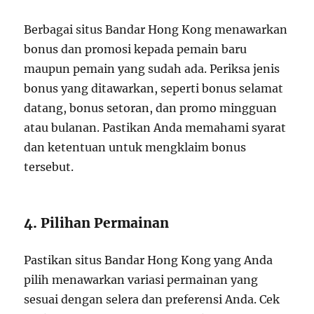
Berbagai situs Bandar Hong Kong menawarkan
bonus dan promosi kepada pemain baru
maupun pemain yang sudah ada. Periksa jenis
bonus yang ditawarkan, seperti bonus selamat
datang, bonus setoran, dan promo mingguan
atau bulanan. Pastikan Anda memahami syarat
dan ketentuan untuk mengklaim bonus
tersebut.
4. Pilihan Permainan
Pastikan situs Bandar Hong Kong yang Anda
pilih menawarkan variasi permainan yang
sesuai dengan selera dan preferensi Anda. Cek