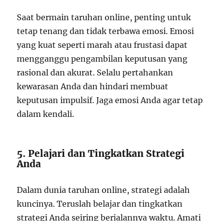
Saat bermain taruhan online, penting untuk
tetap tenang dan tidak terbawa emosi. Emosi
yang kuat seperti marah atau frustasi dapat
mengganggu pengambilan keputusan yang
rasional dan akurat. Selalu pertahankan
kewarasan Anda dan hindari membuat
keputusan impulsif. Jaga emosi Anda agar tetap
dalam kendali.
5. Pelajari dan Tingkatkan Strategi
Anda
Dalam dunia taruhan online, strategi adalah
kuncinya. Teruslah belajar dan tingkatkan
strategi Anda seiring berjalannya waktu. Amati