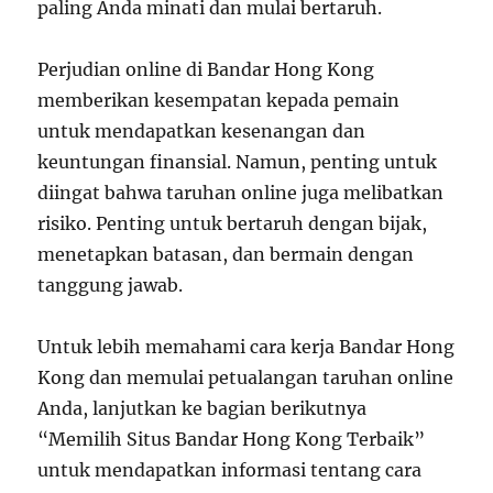
paling Anda minati dan mulai bertaruh.
Perjudian online di Bandar Hong Kong
memberikan kesempatan kepada pemain
untuk mendapatkan kesenangan dan
keuntungan finansial. Namun, penting untuk
diingat bahwa taruhan online juga melibatkan
risiko. Penting untuk bertaruh dengan bijak,
menetapkan batasan, dan bermain dengan
tanggung jawab.
Untuk lebih memahami cara kerja Bandar Hong
Kong dan memulai petualangan taruhan online
Anda, lanjutkan ke bagian berikutnya
“Memilih Situs Bandar Hong Kong Terbaik”
untuk mendapatkan informasi tentang cara