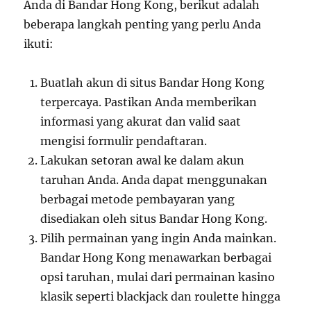
Anda di Bandar Hong Kong, berikut adalah
beberapa langkah penting yang perlu Anda
ikuti:
Buatlah akun di situs Bandar Hong Kong
terpercaya. Pastikan Anda memberikan
informasi yang akurat dan valid saat
mengisi formulir pendaftaran.
Lakukan setoran awal ke dalam akun
taruhan Anda. Anda dapat menggunakan
berbagai metode pembayaran yang
disediakan oleh situs Bandar Hong Kong.
Pilih permainan yang ingin Anda mainkan.
Bandar Hong Kong menawarkan berbagai
opsi taruhan, mulai dari permainan kasino
klasik seperti blackjack dan roulette hingga