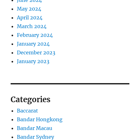
May 2024
April 2024
March 2024
February 2024
January 2024
December 2023
January 2023
Categories
Baccarat
Bandar Hongkong
Bandar Macau
Bandar Sydney