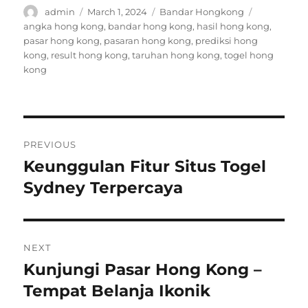
Author
Posted
Categories
Tags
admin
March 1, 2024
Bandar Hongkong
on
angka hong kong
,
bandar hong kong
,
hasil hong kong
,
pasar hong kong
,
pasaran hong kong
,
prediksi hong
kong
,
result hong kong
,
taruhan hong kong
,
togel hong
kong
Post
PREVIOUS
navigation
Keunggulan Fitur Situs Togel
Previous
post:
Sydney Terpercaya
NEXT
Kunjungi Pasar Hong Kong –
Next
post:
Tempat Belanja Ikonik