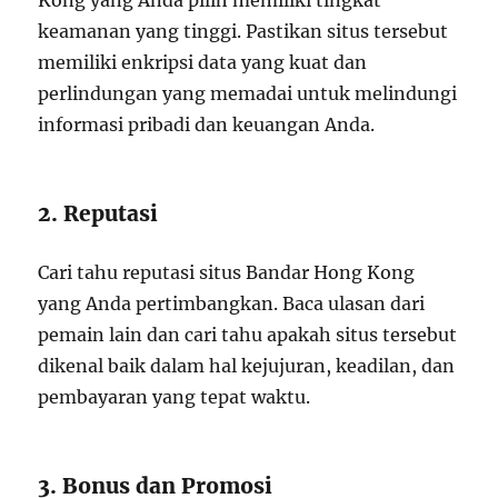
keamanan yang tinggi. Pastikan situs tersebut
memiliki enkripsi data yang kuat dan
perlindungan yang memadai untuk melindungi
informasi pribadi dan keuangan Anda.
2. Reputasi
Cari tahu reputasi situs Bandar Hong Kong
yang Anda pertimbangkan. Baca ulasan dari
pemain lain dan cari tahu apakah situs tersebut
dikenal baik dalam hal kejujuran, keadilan, dan
pembayaran yang tepat waktu.
3. Bonus dan Promosi