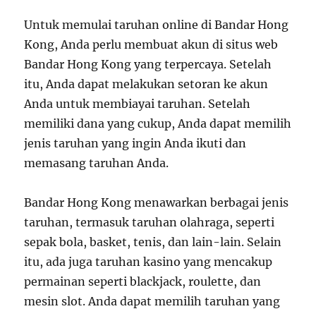
Untuk memulai taruhan online di Bandar Hong
Kong, Anda perlu membuat akun di situs web
Bandar Hong Kong yang terpercaya. Setelah
itu, Anda dapat melakukan setoran ke akun
Anda untuk membiayai taruhan. Setelah
memiliki dana yang cukup, Anda dapat memilih
jenis taruhan yang ingin Anda ikuti dan
memasang taruhan Anda.
Bandar Hong Kong menawarkan berbagai jenis
taruhan, termasuk taruhan olahraga, seperti
sepak bola, basket, tenis, dan lain-lain. Selain
itu, ada juga taruhan kasino yang mencakup
permainan seperti blackjack, roulette, dan
mesin slot. Anda dapat memilih taruhan yang