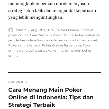
memungkinkan pemain untuk menyusun
strategi lebih baik dan mengambil keputusan
yang lebih menguntungkan.
Author
Posted
Categories
Tags
admin
August 9, 2025
Poker Online
bonus
on
poker online
,
Cara Bermain Poker Online
,
Poker online 24
jam
,
Poker online Indonesia
,
Poker online tanpa deposit
,
Poker online terbaik
,
Poker Online Terpercaya
,
Poker
online uang asli
,
situs poker online
,
turnamen poker
online
Post
PREVIOUS
navigation
Cara Menang Main Poker
Previous
post:
Online di Indonesia: Tips dan
Strategi Terbaik