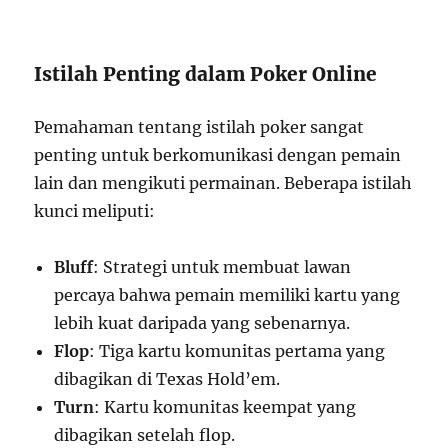
Istilah Penting dalam Poker Online
Pemahaman tentang istilah poker sangat
penting untuk berkomunikasi dengan pemain
lain dan mengikuti permainan. Beberapa istilah
kunci meliputi:
Bluff
: Strategi untuk membuat lawan
percaya bahwa pemain memiliki kartu yang
lebih kuat daripada yang sebenarnya.
Flop
: Tiga kartu komunitas pertama yang
dibagikan di Texas Hold’em.
Turn
: Kartu komunitas keempat yang
dibagikan setelah flop.