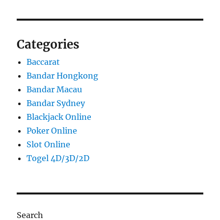
Categories
Baccarat
Bandar Hongkong
Bandar Macau
Bandar Sydney
Blackjack Online
Poker Online
Slot Online
Togel 4D/3D/2D
Search