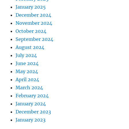
January 2025
December 2024
November 2024
October 2024
September 2024
August 2024
July 2024
June 2024
May 2024
April 2024
March 2024
February 2024
January 2024
December 2023
January 2023