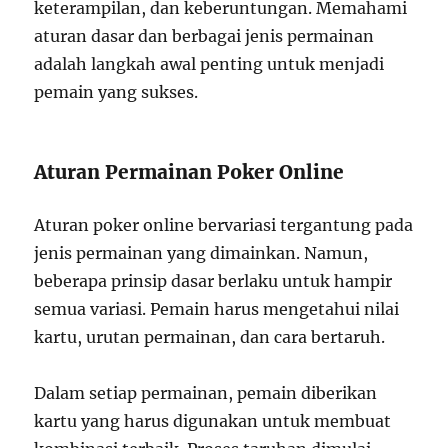
keterampilan, dan keberuntungan. Memahami
aturan dasar dan berbagai jenis permainan
adalah langkah awal penting untuk menjadi
pemain yang sukses.
Aturan Permainan Poker Online
Aturan poker online bervariasi tergantung pada
jenis permainan yang dimainkan. Namun,
beberapa prinsip dasar berlaku untuk hampir
semua variasi. Pemain harus mengetahui nilai
kartu, urutan permainan, dan cara bertaruh.
Dalam setiap permainan, pemain diberikan
kartu yang harus digunakan untuk membuat