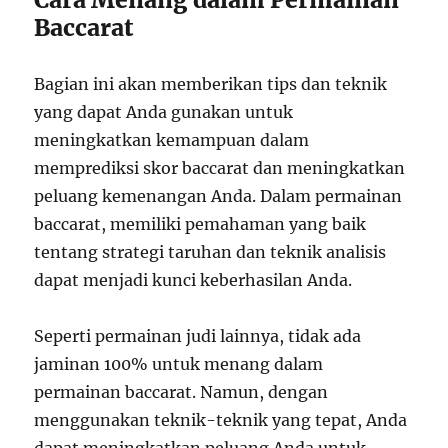
Baccarat
Bagian ini akan memberikan tips dan teknik
yang dapat Anda gunakan untuk
meningkatkan kemampuan dalam
memprediksi skor baccarat dan meningkatkan
peluang kemenangan Anda. Dalam permainan
baccarat, memiliki pemahaman yang baik
tentang strategi taruhan dan teknik analisis
dapat menjadi kunci keberhasilan Anda.
Seperti permainan judi lainnya, tidak ada
jaminan 100% untuk menang dalam
permainan baccarat. Namun, dengan
menggunakan teknik-teknik yang tepat, Anda
dapat meningkatkan peluang Anda untuk