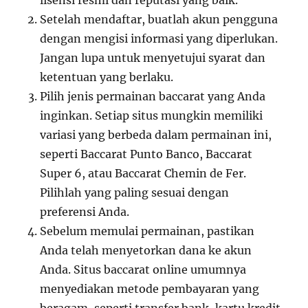
Setelah mendaftar, buatlah akun pengguna
dengan mengisi informasi yang diperlukan.
Jangan lupa untuk menyetujui syarat dan
ketentuan yang berlaku.
Pilih jenis permainan baccarat yang Anda
inginkan. Setiap situs mungkin memiliki
variasi yang berbeda dalam permainan ini,
seperti Baccarat Punto Banco, Baccarat
Super 6, atau Baccarat Chemin de Fer.
Pilihlah yang paling sesuai dengan
preferensi Anda.
Sebelum memulai permainan, pastikan
Anda telah menyetorkan dana ke akun
Anda. Situs baccarat online umumnya
menyediakan metode pembayaran yang
beragam, seperti transfer bank, kartu kredit,