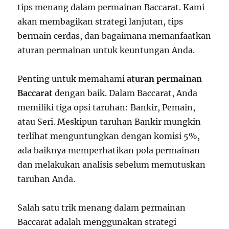
tips menang dalam permainan Baccarat. Kami
akan membagikan strategi lanjutan, tips
bermain cerdas, dan bagaimana memanfaatkan
aturan permainan untuk keuntungan Anda.
Penting untuk memahami
aturan permainan
Baccarat
dengan baik. Dalam Baccarat, Anda
memiliki tiga opsi taruhan: Bankir, Pemain,
atau Seri. Meskipun taruhan Bankir mungkin
terlihat menguntungkan dengan komisi 5%,
ada baiknya memperhatikan pola permainan
dan melakukan analisis sebelum memutuskan
taruhan Anda.
Salah satu trik menang dalam permainan
Baccarat adalah menggunakan strategi