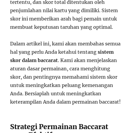
tertentu, dan skor total ditentukan oleh
penjumlahan nilai kartu yang dimiliki. Sistem
skor ini memberikan arah bagi pemain untuk
membuat keputusan taruhan yang optimal.
Dalam artikel ini, kami akan membahas semua
hal yang perlu Anda ketahui tentang
sistem
skor dalam baccarat
. Kami akan menjelaskan
aturan dasar permainan, cara menghitung
skor, dan pentingnya memahami sistem skor
untuk meningkatkan peluang kemenangan
Anda. Bersiaplah untuk meningkatkan
keterampilan Anda dalam permainan baccarat!
Strategi Permainan Baccarat