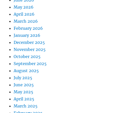
May 2026
April 2026
March 2026
February 2026
January 2026
December 2025
November 2025
October 2025
September 2025
August 2025
July 2025
June 2025
May 2025
April 2025
March 2025
February 2025