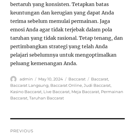
bertaruh yang konsisten. Tetapkan batas
keuntungan dan kerugian yang dapat Anda
terima sebelum memulai permainan. Jaga
emosi Anda agar tidak terjebak dalam pola
taruhan yang tidak rasional. Tetap tenang, dan
pertimbangkan strategi yang telah Anda
pelajari sebelumnya untuk mengoptimalkan
peluang kemenangan Anda.
Author
Posted
Categories
Tags
admin
May 10, 2024
Baccarat
Baccarat
,
on
Baccarat Langsung
,
Baccarat Online
,
Judi Baccarat
,
Kasino Baccarat
,
Live Baccarat
,
Meja Baccarat
,
Permainan
Baccarat
,
Taruhan Baccarat
Post
PREVIOUS