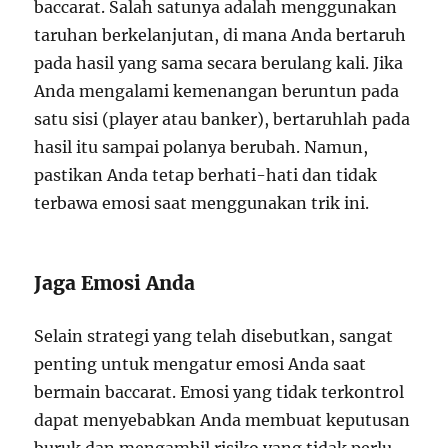
baccarat. Salah satunya adalah menggunakan
taruhan berkelanjutan, di mana Anda bertaruh
pada hasil yang sama secara berulang kali. Jika
Anda mengalami kemenangan beruntun pada
satu sisi (player atau banker), bertaruhlah pada
hasil itu sampai polanya berubah. Namun,
pastikan Anda tetap berhati-hati dan tidak
terbawa emosi saat menggunakan trik ini.
Jaga Emosi Anda
Selain strategi yang telah disebutkan, sangat
penting untuk mengatur emosi Anda saat
bermain baccarat. Emosi yang tidak terkontrol
dapat menyebabkan Anda membuat keputusan
buruk dan mengambil risiko yang tidak perlu.