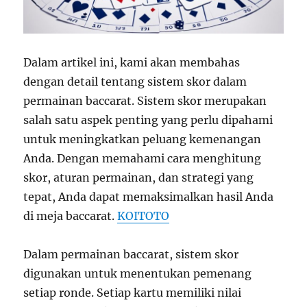
Dalam artikel ini, kami akan membahas
dengan detail tentang sistem skor dalam
permainan baccarat. Sistem skor merupakan
salah satu aspek penting yang perlu dipahami
untuk meningkatkan peluang kemenangan
Anda. Dengan memahami cara menghitung
skor, aturan permainan, dan strategi yang
tepat, Anda dapat memaksimalkan hasil Anda
di meja baccarat.
KOITOTO
Dalam permainan baccarat, sistem skor
digunakan untuk menentukan pemenang
setiap ronde. Setiap kartu memiliki nilai