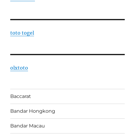
toto togel
olxtoto
Baccarat
Bandar Hongkong
Bandar Macau