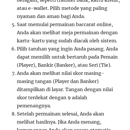
atau e-wallet. Pilih metode yang paling
nyaman dan aman bagi Anda.
Saat memulai permainan baccarat online,
Anda akan melihat meja permainan dengan
kartu-kartu yang sudah diacak oleh sistem.
Pilih taruhan yang ingin Anda pasang. Anda
dapat memilih untuk bertaruh pada Pemain
(Player), Bankir (Banker), atau Seri (Tie).
Anda akan melihat nilai skor masing-
masing tangan (Player dan Banker)
ditampilkan di layar. Tangan dengan nilai
skor terdekat dengan 9 adalah
pemenangnya.
Setelah permainan selesai, Anda akan
melihat hasilnya. Jika Anda menang,
kemenangan Anda akan secara otomatis