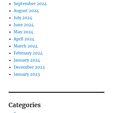
September 2024
August 2024
July 2024
June 2024
May 2024
April 2024
March 2024
February 2024
January 2024
December 2023
January 2023
Categories