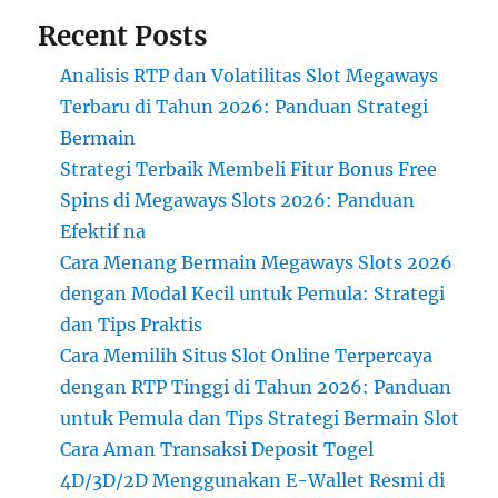
Recent Posts
Analisis RTP dan Volatilitas Slot Megaways
Terbaru di Tahun 2026: Panduan Strategi
Bermain
Strategi Terbaik Membeli Fitur Bonus Free
Spins di Megaways Slots 2026: Panduan
Efektif na
Cara Menang Bermain Megaways Slots 2026
dengan Modal Kecil untuk Pemula: Strategi
dan Tips Praktis
Cara Memilih Situs Slot Online Terpercaya
dengan RTP Tinggi di Tahun 2026: Panduan
untuk Pemula dan Tips Strategi Bermain Slot
Cara Aman Transaksi Deposit Togel
4D/3D/2D Menggunakan E-Wallet Resmi di