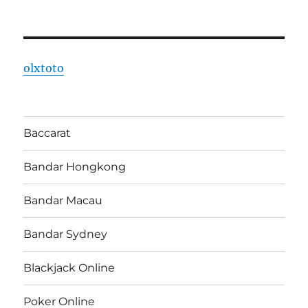
olxtoto
Baccarat
Bandar Hongkong
Bandar Macau
Bandar Sydney
Blackjack Online
Poker Online