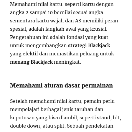
Memahami nilai kartu, seperti kartu dengan
angka 2 sampai 10 bernilai sesuai angka,
sementara kartu wajah dan AS memiliki peran
spesial, adalah langkah awal yang krusial.
Pengetahuan ini adalah fondasi yang kuat
untuk mengembangkan
strategi Blackjack
yang efektif dan memastikan peluang untuk
menang Blackjack
meningkat.
Memahami aturan dasar permainan
Setelah memahami nilai kartu, pemain perlu
mempelajari berbagai jenis taruhan dan
keputusan yang bisa diambil, seperti stand, hit,
double down, atau split. Sebuah pendekatan