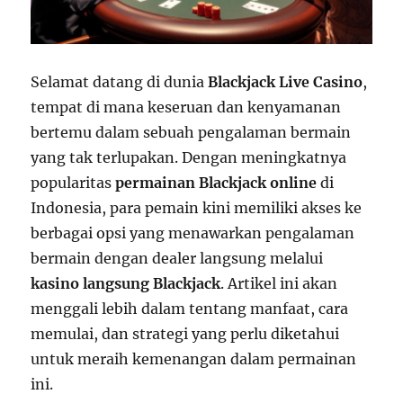
Selamat datang di dunia
Blackjack Live Casino
,
tempat di mana keseruan dan kenyamanan
bertemu dalam sebuah pengalaman bermain
yang tak terlupakan. Dengan meningkatnya
popularitas
permainan Blackjack online
di
Indonesia, para pemain kini memiliki akses ke
berbagai opsi yang menawarkan pengalaman
bermain dengan dealer langsung melalui
kasino langsung Blackjack
. Artikel ini akan
menggali lebih dalam tentang manfaat, cara
memulai, dan strategi yang perlu diketahui
untuk meraih kemenangan dalam permainan
ini.