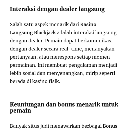
Interaksi dengan dealer langsung
Salah satu aspek menarik dari
Kasino
Langsung Blackjack
adalah interaksi langsung
dengan dealer. Pemain dapat berkomunikasi
dengan dealer secara real-time, menanyakan
pertanyaan, atau merespons setiap momen
permainan. Ini membuat pengalaman menjadi
lebih sosial dan menyenangkan, mirip seperti
berada di kasino fisik.
Keuntungan dan bonus menarik untuk
pemain
Banyak situs judi menawarkan berbagai
Bonus