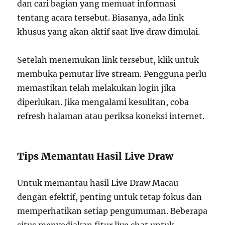
dan cari bagian yang memuat informasi
tentang acara tersebut. Biasanya, ada link
khusus yang akan aktif saat live draw dimulai.
Setelah menemukan link tersebut, klik untuk
membuka pemutar live stream. Pengguna perlu
memastikan telah melakukan login jika
diperlukan. Jika mengalami kesulitan, coba
refresh halaman atau periksa koneksi internet.
Tips Memantau Hasil Live Draw
Untuk memantau hasil Live Draw Macau
dengan efektif, penting untuk tetap fokus dan
memperhatikan setiap pengumuman. Beberapa
situs menyediakan fitur live chat untuk