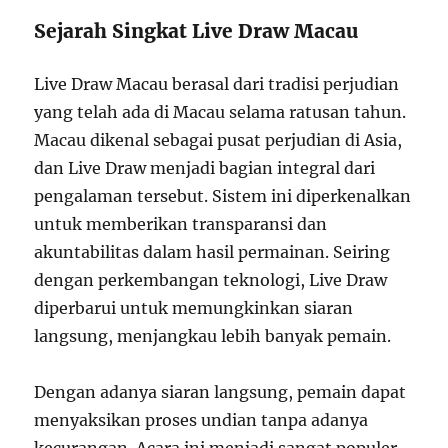
Sejarah Singkat Live Draw Macau
Live Draw Macau berasal dari tradisi perjudian
yang telah ada di Macau selama ratusan tahun.
Macau dikenal sebagai pusat perjudian di Asia,
dan Live Draw menjadi bagian integral dari
pengalaman tersebut. Sistem ini diperkenalkan
untuk memberikan transparansi dan
akuntabilitas dalam hasil permainan. Seiring
dengan perkembangan teknologi, Live Draw
diperbarui untuk memungkinkan siaran
langsung, menjangkau lebih banyak pemain.
Dengan adanya siaran langsung, pemain dapat
menyaksikan proses undian tanpa adanya
kecurangan. Acara ini menjadi sangat populer