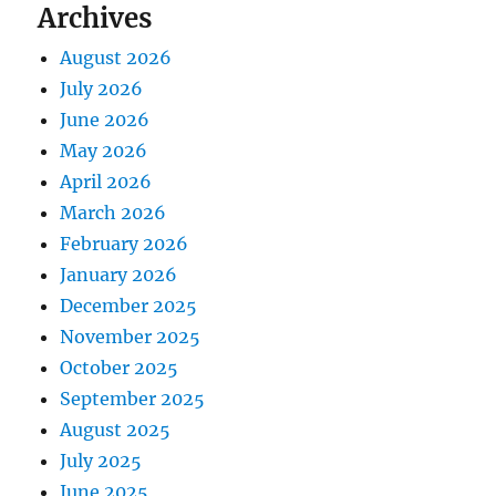
Archives
August 2026
July 2026
June 2026
May 2026
April 2026
March 2026
February 2026
January 2026
December 2025
November 2025
October 2025
September 2025
August 2025
July 2025
June 2025