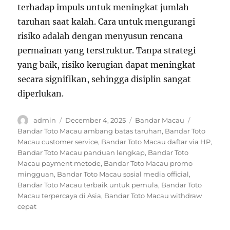
terhadap impuls untuk meningkat jumlah
taruhan saat kalah. Cara untuk mengurangi
risiko adalah dengan menyusun rencana
permainan yang terstruktur. Tanpa strategi
yang baik, risiko kerugian dapat meningkat
secara signifikan, sehingga disiplin sangat
diperlukan.
Author
Posted
Categories
Tags
admin
December 4, 2025
Bandar Macau
on
Bandar Toto Macau ambang batas taruhan
,
Bandar Toto
Macau customer service
,
Bandar Toto Macau daftar via HP
,
Bandar Toto Macau panduan lengkap
,
Bandar Toto
Macau payment metode
,
Bandar Toto Macau promo
mingguan
,
Bandar Toto Macau sosial media official
,
Bandar Toto Macau terbaik untuk pemula
,
Bandar Toto
Macau terpercaya di Asia
,
Bandar Toto Macau withdraw
cepat