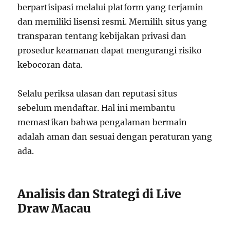
berpartisipasi melalui platform yang terjamin
dan memiliki lisensi resmi. Memilih situs yang
transparan tentang kebijakan privasi dan
prosedur keamanan dapat mengurangi risiko
kebocoran data.
Selalu periksa ulasan dan reputasi situs
sebelum mendaftar. Hal ini membantu
memastikan bahwa pengalaman bermain
adalah aman dan sesuai dengan peraturan yang
ada.
Analisis dan Strategi di Live
Draw Macau