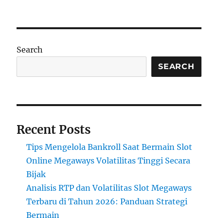
Search
SEARCH
Recent Posts
Tips Mengelola Bankroll Saat Bermain Slot
Online Megaways Volatilitas Tinggi Secara
Bijak
Analisis RTP dan Volatilitas Slot Megaways
Terbaru di Tahun 2026: Panduan Strategi
Bermain