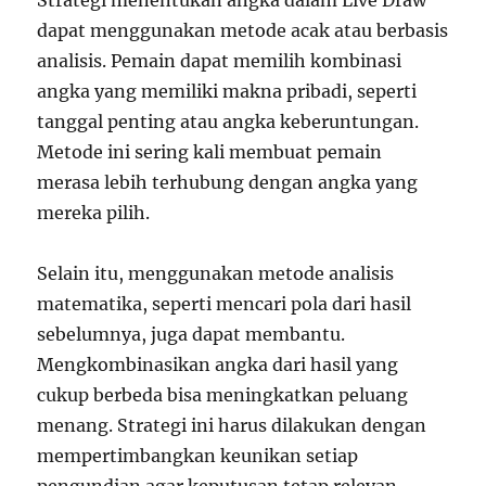
dapat menggunakan metode acak atau berbasis
analisis. Pemain dapat memilih kombinasi
angka yang memiliki makna pribadi, seperti
tanggal penting atau angka keberuntungan.
Metode ini sering kali membuat pemain
merasa lebih terhubung dengan angka yang
mereka pilih.
Selain itu, menggunakan metode analisis
matematika, seperti mencari pola dari hasil
sebelumnya, juga dapat membantu.
Mengkombinasikan angka dari hasil yang
cukup berbeda bisa meningkatkan peluang
menang. Strategi ini harus dilakukan dengan
mempertimbangkan keunikan setiap
pengundian agar keputusan tetap relevan.