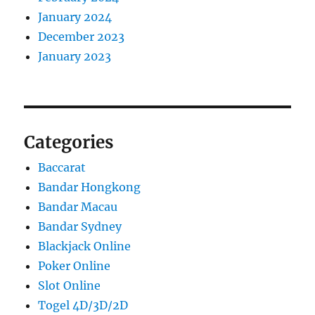
January 2024
December 2023
January 2023
Categories
Baccarat
Bandar Hongkong
Bandar Macau
Bandar Sydney
Blackjack Online
Poker Online
Slot Online
Togel 4D/3D/2D