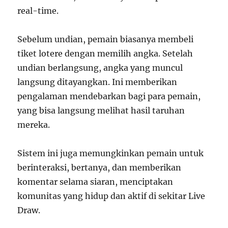
real-time.
Sebelum undian, pemain biasanya membeli
tiket lotere dengan memilih angka. Setelah
undian berlangsung, angka yang muncul
langsung ditayangkan. Ini memberikan
pengalaman mendebarkan bagi para pemain,
yang bisa langsung melihat hasil taruhan
mereka.
Sistem ini juga memungkinkan pemain untuk
berinteraksi, bertanya, dan memberikan
komentar selama siaran, menciptakan
komunitas yang hidup dan aktif di sekitar Live
Draw.