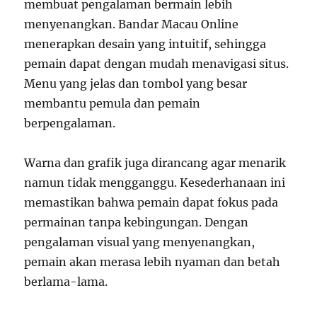
membuat pengalaman bermain lebih
menyenangkan. Bandar Macau Online
menerapkan desain yang intuitif, sehingga
pemain dapat dengan mudah menavigasi situs.
Menu yang jelas dan tombol yang besar
membantu pemula dan pemain
berpengalaman.
Warna dan grafik juga dirancang agar menarik
namun tidak mengganggu. Kesederhanaan ini
memastikan bahwa pemain dapat fokus pada
permainan tanpa kebingungan. Dengan
pengalaman visual yang menyenangkan,
pemain akan merasa lebih nyaman dan betah
berlama-lama.