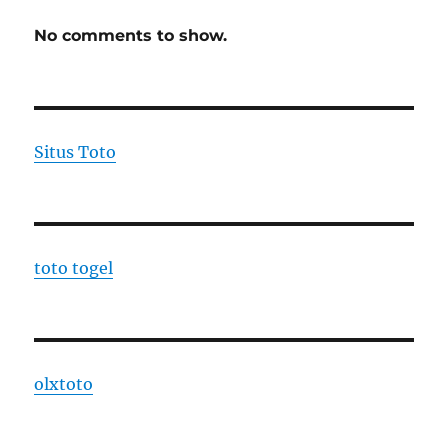
No comments to show.
Situs Toto
toto togel
olxtoto