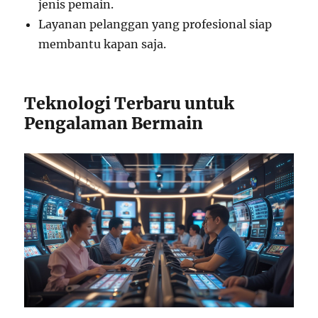
jenis pemain.
Layanan pelanggan yang profesional siap
membantu kapan saja.
Teknologi Terbaru untuk
Pengalaman Bermain