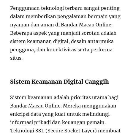
Penggunaan teknologi terbaru sangat penting
dalam memberikan pengalaman bermain yang
nyaman dan aman di Bandar Macau Online.
Beberapa aspek yang menjadi sorotan adalah
sistem keamanan digital, desain antarmuka
pengguna, dan konektivitas serta performa
situs.
Sistem Keamanan Digital Canggih
Sistem keamanan adalah prioritas utama bagi
Bandar Macau Online. Mereka menggunakan
enkripsi data yang kuat untuk melindungi
informasi pribadi dan keuangan pemain.
Teknologi SSL (Secure Socket Layer) membuat