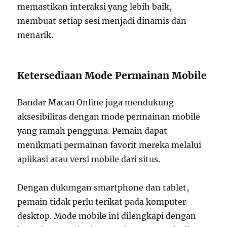
memastikan interaksi yang lebih baik,
membuat setiap sesi menjadi dinamis dan
menarik.
Ketersediaan Mode Permainan Mobile
Bandar Macau Online juga mendukung
aksesibilitas dengan mode permainan mobile
yang ramah pengguna. Pemain dapat
menikmati permainan favorit mereka melalui
aplikasi atau versi mobile dari situs.
Dengan dukungan smartphone dan tablet,
pemain tidak perlu terikat pada komputer
desktop. Mode mobile ini dilengkapi dengan