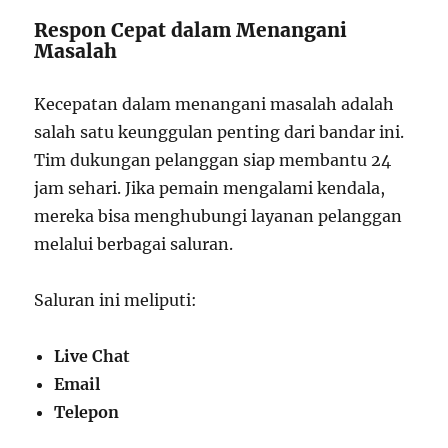
Respon Cepat dalam Menangani
Masalah
Kecepatan dalam menangani masalah adalah
salah satu keunggulan penting dari bandar ini.
Tim dukungan pelanggan siap membantu 24
jam sehari. Jika pemain mengalami kendala,
mereka bisa menghubungi layanan pelanggan
melalui berbagai saluran.
Saluran ini meliputi:
Live Chat
Email
Telepon