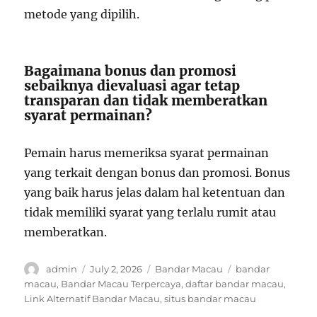
metode yang dipilih.
Bagaimana bonus dan promosi
sebaiknya dievaluasi agar tetap
transparan dan tidak memberatkan
syarat permainan?
Pemain harus memeriksa syarat permainan
yang terkait dengan bonus dan promosi. Bonus
yang baik harus jelas dalam hal ketentuan dan
tidak memiliki syarat yang terlalu rumit atau
memberatkan.
Author
Posted
Categories
Tags
admin
July 2, 2026
Bandar Macau
bandar
on
macau
,
Bandar Macau Terpercaya
,
daftar bandar macau
,
Link Alternatif Bandar Macau
,
situs bandar macau