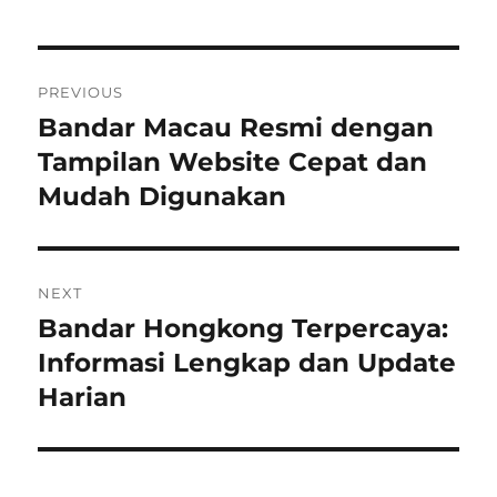
Post
PREVIOUS
navigation
Bandar Macau Resmi dengan
Previous
post:
Tampilan Website Cepat dan
Mudah Digunakan
NEXT
Bandar Hongkong Terpercaya:
Next
post:
Informasi Lengkap dan Update
Harian