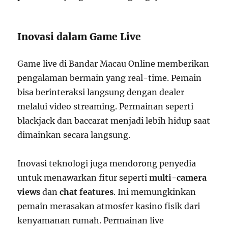
Inovasi dalam Game Live
Game live di Bandar Macau Online memberikan
pengalaman bermain yang real-time. Pemain
bisa berinteraksi langsung dengan dealer
melalui video streaming. Permainan seperti
blackjack dan baccarat menjadi lebih hidup saat
dimainkan secara langsung.
Inovasi teknologi juga mendorong penyedia
untuk menawarkan fitur seperti
multi-camera
views
dan
chat features
. Ini memungkinkan
pemain merasakan atmosfer kasino fisik dari
kenyamanan rumah. Permainan live