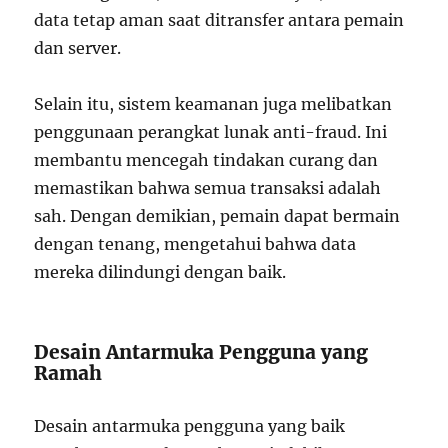
data tetap aman saat ditransfer antara pemain
dan server.
Selain itu, sistem keamanan juga melibatkan
penggunaan perangkat lunak anti-fraud. Ini
membantu mencegah tindakan curang dan
memastikan bahwa semua transaksi adalah
sah. Dengan demikian, pemain dapat bermain
dengan tenang, mengetahui bahwa data
mereka dilindungi dengan baik.
Desain Antarmuka Pengguna yang
Ramah
Desain antarmuka pengguna yang baik