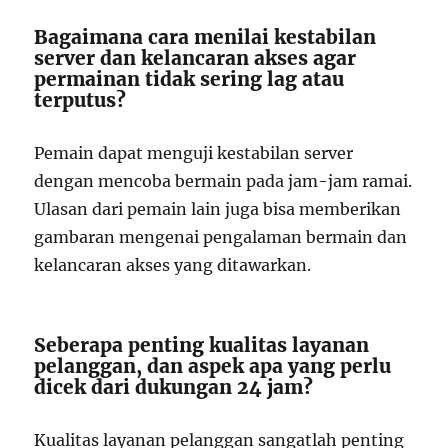
Bagaimana cara menilai kestabilan
server dan kelancaran akses agar
permainan tidak sering lag atau
terputus?
Pemain dapat menguji kestabilan server
dengan mencoba bermain pada jam-jam ramai.
Ulasan dari pemain lain juga bisa memberikan
gambaran mengenai pengalaman bermain dan
kelancaran akses yang ditawarkan.
Seberapa penting kualitas layanan
pelanggan, dan aspek apa yang perlu
dicek dari dukungan 24 jam?
Kualitas layanan pelanggan sangatlah penting