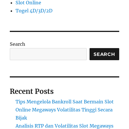
Slot Online
Togel 4D/3D/2D
Search
SEARCH
Recent Posts
Tips Mengelola Bankroll Saat Bermain Slot
Online Megaways Volatilitas Tinggi Secara
Bijak
Analisis RTP dan Volatilitas Slot Megaways