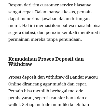
Respon dari tim customer service biasanya
sangat cepat. Dalam banyak kasus, pemain
dapat menerima jawaban dalam hitungan
menit. Hal ini memastikan bahwa masalah bisa
segera diatasi, dan pemain kembali menikmati
permainan mereka tanpa penundaan.
Kemudahan Proses Deposit dan
Withdraw
Proses deposit dan withdraw di Bandar Macau
Online dirancang agar mudah dan cepat.
Pemain bisa memilih berbagai metode
pembayaran, seperti transfer bank dan e-
wallet. Setiap metode memiliki kelebihan