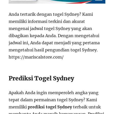
Anda tertarik dengan togel Sydney? Kami
memiliki informasi terkini dan akurat
mengenai jadwal togel Sydney yang akan
dibagikan kepada Anda. Dengan mengetahui
jadwal ini, Anda dapat menjadi yang pertama
mengetahui hasil pengundian togel Sydney.
https://mariscalstore.com/
Prediksi Togel Sydney
Apakah Anda ingin memperoleh angka yang
tepat dalam permainan togel Sydney? Kami
memiliki
prediksi togel Sydney
terbaik untuk
membantu Anda meraih kemenangan. Prediksi