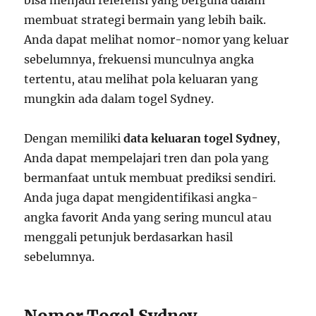
membuat strategi bermain yang lebih baik.
Anda dapat melihat nomor-nomor yang keluar
sebelumnya, frekuensi munculnya angka
tertentu, atau melihat pola keluaran yang
mungkin ada dalam togel Sydney.
Dengan memiliki
data keluaran togel Sydney
,
Anda dapat mempelajari tren dan pola yang
bermanfaat untuk membuat prediksi sendiri.
Anda juga dapat mengidentifikasi angka-
angka favorit Anda yang sering muncul atau
menggali petunjuk berdasarkan hasil
sebelumnya.
Nomor Togel Sydney