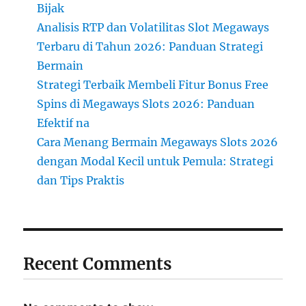
Bijak
Analisis RTP dan Volatilitas Slot Megaways
Terbaru di Tahun 2026: Panduan Strategi
Bermain
Strategi Terbaik Membeli Fitur Bonus Free
Spins di Megaways Slots 2026: Panduan
Efektif na
Cara Menang Bermain Megaways Slots 2026
dengan Modal Kecil untuk Pemula: Strategi
dan Tips Praktis
Recent Comments