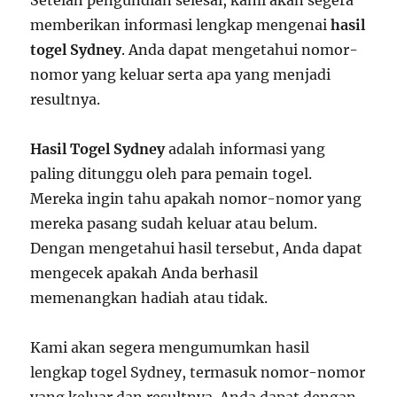
memberikan informasi lengkap mengenai
hasil
togel Sydney
. Anda dapat mengetahui nomor-
nomor yang keluar serta apa yang menjadi
resultnya.
Hasil Togel Sydney
adalah informasi yang
paling ditunggu oleh para pemain togel.
Mereka ingin tahu apakah nomor-nomor yang
mereka pasang sudah keluar atau belum.
Dengan mengetahui hasil tersebut, Anda dapat
mengecek apakah Anda berhasil
memenangkan hadiah atau tidak.
Kami akan segera mengumumkan hasil
lengkap togel Sydney, termasuk nomor-nomor
yang keluar dan resultnya. Anda dapat dengan