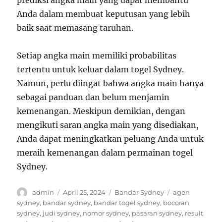
Anda dalam membuat keputusan yang lebih
baik saat memasang taruhan.
Setiap angka main memiliki probabilitas
tertentu untuk keluar dalam togel Sydney.
Namun, perlu diingat bahwa angka main hanya
sebagai panduan dan belum menjamin
kemenangan. Meskipun demikian, dengan
mengikuti saran angka main yang disediakan,
Anda dapat meningkatkan peluang Anda untuk
meraih kemenangan dalam permainan togel
Sydney.
Author
Posted
Categories
Tags
admin
April 25, 2024
Bandar Sydney
agen
on
sydney
,
bandar sydney
,
bandar togel sydney
,
bocoran
sydney
,
judi sydney
,
nomor sydney
,
pasaran sydney
,
result