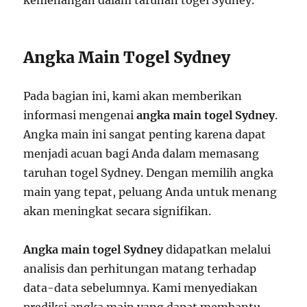
Angka Main Togel Sydney
Pada bagian ini, kami akan memberikan
informasi mengenai
angka main togel Sydney
.
Angka main ini sangat penting karena dapat
menjadi acuan bagi Anda dalam memasang
taruhan togel Sydney. Dengan memilih angka
main yang tepat, peluang Anda untuk menang
akan meningkat secara signifikan.
Angka main togel Sydney
didapatkan melalui
analisis dan perhitungan matang terhadap
data-data sebelumnya. Kami menyediakan
prediksi angka main yang dapat membantu