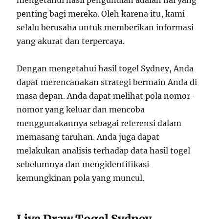
penting bagi mereka. Oleh karena itu, kami
selalu berusaha untuk memberikan informasi
yang akurat dan terpercaya.
Dengan mengetahui hasil togel Sydney, Anda
dapat merencanakan strategi bermain Anda di
masa depan. Anda dapat melihat pola nomor-
nomor yang keluar dan mencoba
menggunakannya sebagai referensi dalam
memasang taruhan. Anda juga dapat
melakukan analisis terhadap data hasil togel
sebelumnya dan mengidentifikasi
kemungkinan pola yang muncul.
Live Draw Togel Sydney