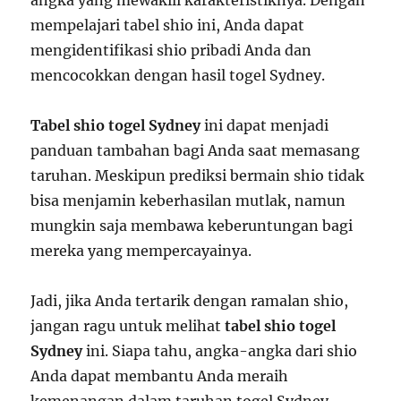
mempelajari tabel shio ini, Anda dapat
mengidentifikasi shio pribadi Anda dan
mencocokkan dengan hasil togel Sydney.
Tabel shio togel Sydney
ini dapat menjadi
panduan tambahan bagi Anda saat memasang
taruhan. Meskipun prediksi bermain shio tidak
bisa menjamin keberhasilan mutlak, namun
mungkin saja membawa keberuntungan bagi
mereka yang mempercayainya.
Jadi, jika Anda tertarik dengan ramalan shio,
jangan ragu untuk melihat
tabel shio togel
Sydney
ini. Siapa tahu, angka-angka dari shio
Anda dapat membantu Anda meraih
kemenangan dalam taruhan togel Sydney.