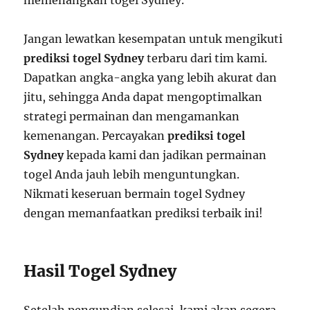
Jangan lewatkan kesempatan untuk mengikuti
prediksi togel Sydney
terbaru dari tim kami.
Dapatkan angka-angka yang lebih akurat dan
jitu, sehingga Anda dapat mengoptimalkan
strategi permainan dan mengamankan
kemenangan. Percayakan
prediksi togel
Sydney
kepada kami dan jadikan permainan
togel Anda jauh lebih menguntungkan.
Nikmati keseruan bermain togel Sydney
dengan memanfaatkan prediksi terbaik ini!
Hasil Togel Sydney
Setelah pengundian selesai, kami akan segera