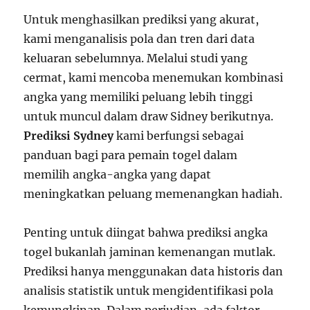
Untuk menghasilkan prediksi yang akurat,
kami menganalisis pola dan tren dari data
keluaran sebelumnya. Melalui studi yang
cermat, kami mencoba menemukan kombinasi
angka yang memiliki peluang lebih tinggi
untuk muncul dalam draw Sidney berikutnya.
Prediksi Sydney
kami berfungsi sebagai
panduan bagi para pemain togel dalam
memilih angka-angka yang dapat
meningkatkan peluang memenangkan hadiah.
Penting untuk diingat bahwa prediksi angka
togel bukanlah jaminan kemenangan mutlak.
Prediksi hanya menggunakan data historis dan
analisis statistik untuk mengidentifikasi pola
kemungkinan. Dalam perjudian, ada faktor