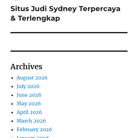
Situs Judi Sydney Terpercaya
Next
post:
& Terlengkap
Archives
August 2026
July 2026
June 2026
May 2026
April 2026
March 2026
February 2026
January 2026