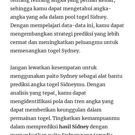
sehingga kamu dapat mengetahui angka-
angka yang ada dalam pool togel Sidney.
Dengan mempelajari data-data ini, kamu dapat
mengembangkan strategi prediksi yang lebih
cermat dan meningkatkan peluangmu untuk
memenangkan togel Sydney.
Jangan lewatkan kesempatan untuk
menggunakan paito Sydney sebagai alat bantu
prediksi angka togel Sidneymu. Dengan
analisis yang tepat, kamu dapat
mengidentifikasi pola dan tren angka yang
dapat memberikan keunggulan dalam
permainan togel. Tingkatkan kemampuanmu
dalam memprediksi
hasil Sidney
dengan
memanfaatkan paito Sydney yang tersedia.