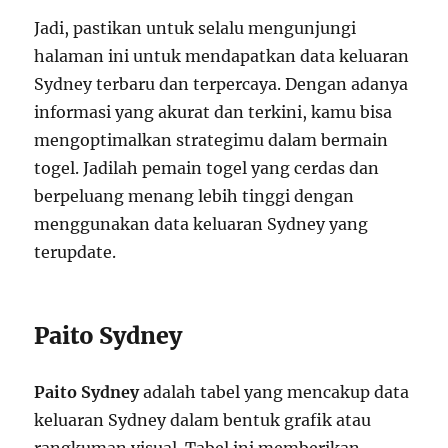
Jadi, pastikan untuk selalu mengunjungi
halaman ini untuk mendapatkan data keluaran
Sydney terbaru dan terpercaya. Dengan adanya
informasi yang akurat dan terkini, kamu bisa
mengoptimalkan strategimu dalam bermain
togel. Jadilah pemain togel yang cerdas dan
berpeluang menang lebih tinggi dengan
menggunakan data keluaran Sydney yang
terupdate.
Paito Sydney
Paito Sydney
adalah tabel yang mencakup data
keluaran Sydney dalam bentuk grafik atau
rangkuman visual. Tabel ini memberikan