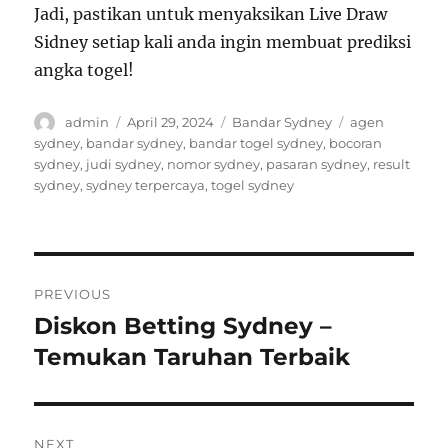
Jadi, pastikan untuk menyaksikan Live Draw
Sidney setiap kali anda ingin membuat prediksi
angka togel!
Author
Posted
Categories
Tags
admin
April 29, 2024
Bandar Sydney
agen
on
sydney
,
bandar sydney
,
bandar togel sydney
,
bocoran
sydney
,
judi sydney
,
nomor sydney
,
pasaran sydney
,
result
sydney
,
sydney terpercaya
,
togel sydney
Post
PREVIOUS
navigation
Diskon Betting Sydney –
Previous
post:
Temukan Taruhan Terbaik
NEXT