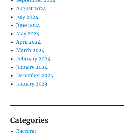
August 2024
July 2024
June 2024
May 2024
April 2024
March 2024
February 2024
January 2024
December 2023
January 2023
Categories
Baccarat