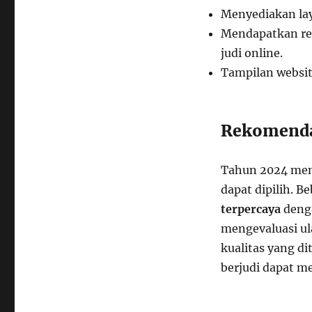
Menyediakan lay
Mendapatkan rep
judi online.
Tampilan websit
Rekomendas
Tahun 2024 men
dapat dipilih. B
terpercaya
denga
mengevaluasi u
kualitas yang d
berjudi dapat 