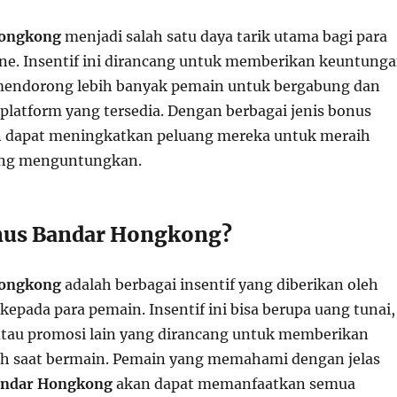
Hongkong
menjadi salah satu daya tarik utama bagi para
ine. Insentif ini dirancang untuk memberikan keuntung
endorong lebih banyak pemain untuk bergabung dan
 platform yang tersedia. Dengan berbagai jenis bonus
n dapat meningkatkan peluang mereka untuk meraih
ng menguntungkan.
nus Bandar Hongkong?
Hongkong
adalah berbagai insentif yang diberikan oleh
e kepada para pemain. Insentif ini bisa berupa uang tunai,
 atau promosi lain yang dirancang untuk memberikan
ih saat bermain. Pemain yang memahami dengan jelas
bandar Hongkong
akan dapat memanfaatkan semua