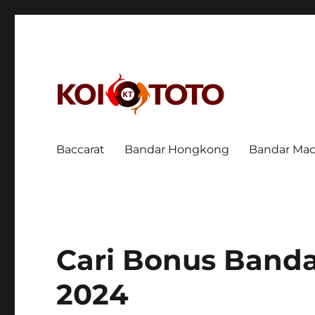
Daftar Bandar Toto Macau Terpercaya
Freerestaurantcoupons
Baccarat
Bandar Hongkong
Bandar Ma
Cari Bonus Band
2024