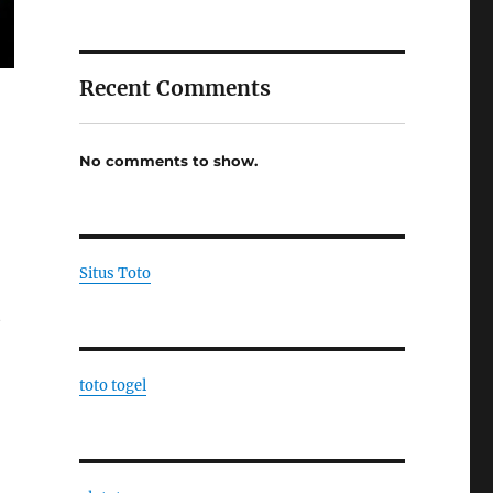
Recent Comments
No comments to show.
Situs Toto
t
toto togel