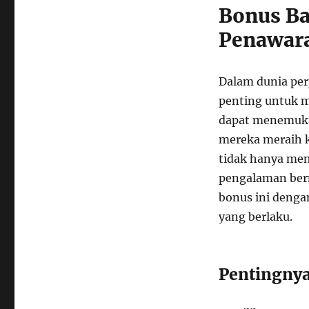
Bonus B
Penawar
Dalam dunia per
penting untuk 
dapat menemuk
mereka meraih k
tidak hanya mem
pengalaman ber
bonus ini deng
yang berlaku.
Pentingny