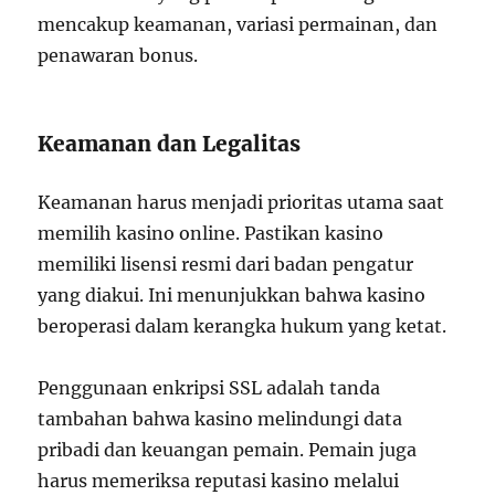
mencakup keamanan, variasi permainan, dan
penawaran bonus.
Keamanan dan Legalitas
Keamanan harus menjadi prioritas utama saat
memilih kasino online. Pastikan kasino
memiliki lisensi resmi dari badan pengatur
yang diakui. Ini menunjukkan bahwa kasino
beroperasi dalam kerangka hukum yang ketat.
Penggunaan enkripsi SSL adalah tanda
tambahan bahwa kasino melindungi data
pribadi dan keuangan pemain. Pemain juga
harus memeriksa reputasi kasino melalui