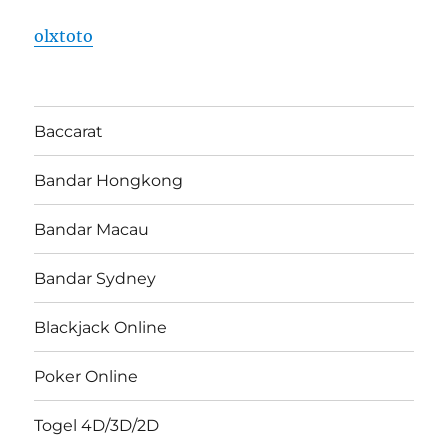
olxtoto
Baccarat
Bandar Hongkong
Bandar Macau
Bandar Sydney
Blackjack Online
Poker Online
Togel 4D/3D/2D