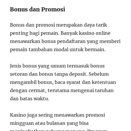
Bonus dan Promosi
Bonus dan promosi merupakan daya tarik
penting bagi pemain. Banyak kasino online
menawarkan bonus pendaftaran yang memberi
pemain tambahan modal untuk bermain.
Jenis bonus yang umum termasuk bonus
setoran dan bonus tanpa deposit. Sebelum
mengambil bonus, baca syarat dan ketentuan
dengan cermat, terutama mengenai taruhan
dan batas waktu.
Kasino juga sering menawarkan promosi
mingguan atau bulanan yang bisa