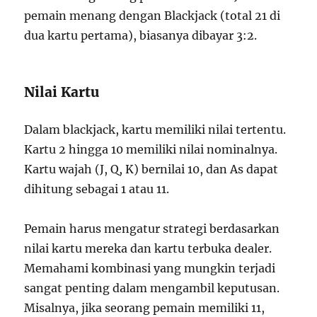
pemain menang dengan Blackjack (total 21 di
dua kartu pertama), biasanya dibayar 3:2.
Nilai Kartu
Dalam blackjack, kartu memiliki nilai tertentu.
Kartu 2 hingga 10 memiliki nilai nominalnya.
Kartu wajah (J, Q, K) bernilai 10, dan As dapat
dihitung sebagai 1 atau 11.
Pemain harus mengatur strategi berdasarkan
nilai kartu mereka dan kartu terbuka dealer.
Memahami kombinasi yang mungkin terjadi
sangat penting dalam mengambil keputusan.
Misalnya, jika seorang pemain memiliki 11,