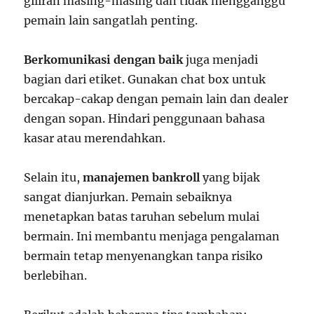
giliran masing-masing dan tidak mengganggu
pemain lain sangatlah penting.
Berkomunikasi dengan baik
juga menjadi
bagian dari etiket. Gunakan chat box untuk
bercakap-cakap dengan pemain lain dan dealer
dengan sopan. Hindari penggunaan bahasa
kasar atau merendahkan.
Selain itu,
manajemen bankroll
yang bijak
sangat dianjurkan. Pemain sebaiknya
menetapkan batas taruhan sebelum mulai
bermain. Ini membantu menjaga pengalaman
bermain tetap menyenangkan tanpa risiko
berlebihan.