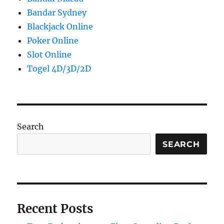
Bandar Sydney
Blackjack Online
Poker Online
Slot Online
Togel 4D/3D/2D
Search
SEARCH
Recent Posts