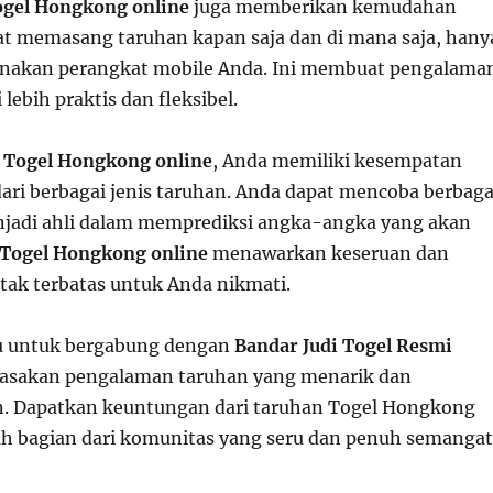
ogel Hongkong online
juga memberikan kemudahan
at memasang taruhan kapan saja dan di mana saja, hany
akan perangkat mobile Anda. Ini membuat pengalama
lebih praktis dan fleksibel.
n
Togel Hongkong online
, Anda memiliki kesempatan
ari berbagai jenis taruhan. Anda dapat mencoba berbaga
njadi ahli dalam memprediksi angka-angka yang akan
Togel Hongkong online
menawarkan keseruan dan
tak terbatas untuk Anda nikmati.
gu untuk bergabung dengan
Bandar Judi Togel Resmi
asakan pengalaman taruhan yang menarik dan
 Dapatkan keuntungan dari taruhan Togel Hongkong
lah bagian dari komunitas yang seru dan penuh semangat