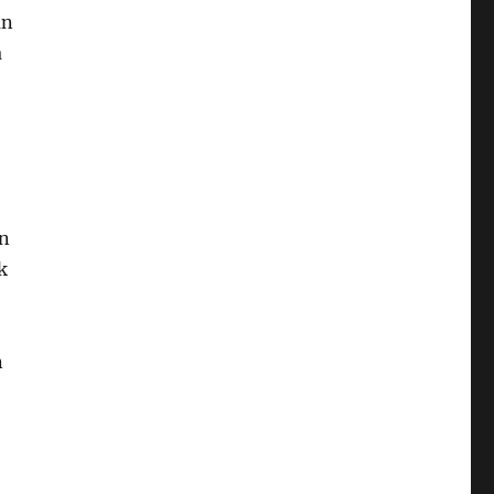
an
a
an
k
n