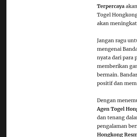
Terpercaya
akan
Togel Hongkong 
akan meningkatk
Jangan ragu unt
mengenai Banda
nyata dari para
memberikan gam
bermain. Banda
positif dan memi
Dengan menem
Agen Togel Hon
dan tenang dal
pengalaman ber
Hongkong Resm