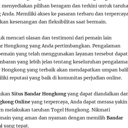
 menyediakan pilihan beragam dan terkini untuk taruh
Anda. Memiliki akses ke pasaran terbaru dan terpercay
an kesenangan dan fleksibilitas saat bermain.
uk mencari ulasan dan testimoni dari pemain lain
r Hongkong yang Anda pertimbangkan. Pengalaman
 pemain yang telah menggunakan layanan tersebut dapat
baran yang lebih jelas tentang keseluruhan pengalam
r Hongkong yang terbaik akan mendapatkan umpan bali
liki reputasi yang baik di komunitas perjudian online.
ukan
Situs Bandar Hongkong
yang dapat diandalkan da
gkong Online
yang terpercaya, Anda dapat merasa yakin
am melakukan taruhan Togel Hongkong. Nikmati
main yang aman dan nyaman dengan memilih
Bandar
i
yang tepat.