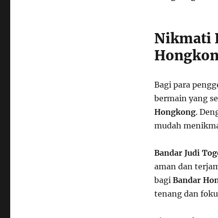
Nikmati 
Hongkon
Bagi para peng
bermain yang se
Hongkong
. Den
mudah menikmat
Bandar Judi To
aman dan terjam
bagi
Bandar Ho
tenang dan foku