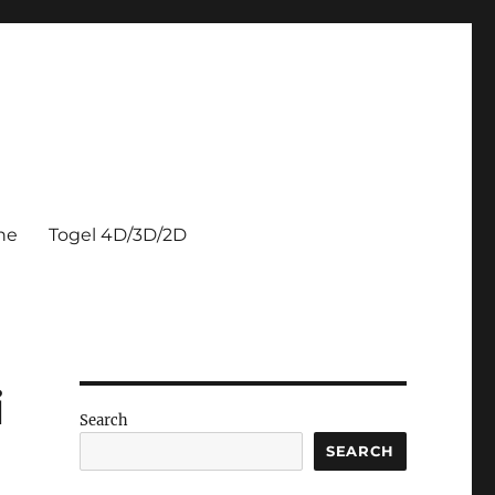
ne
Togel 4D/3D/2D
i
Search
SEARCH