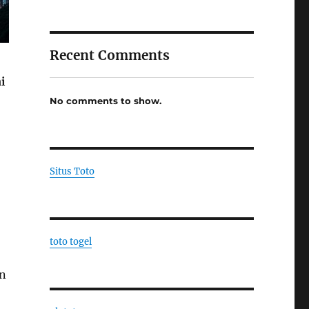
Recent Comments
i
No comments to show.
Situs Toto
toto togel
n