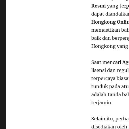
Resmi
yang terp
dapat diandalka
Hongkong Onli
memastikan bah
baik dan berpe
Hongkong yang b
Saat mencari
Ag
lisensi dan regul
terpercaya biasa
tunduk pada atu
adalah tanda ba
terjamin.
Selain itu, per
disediakan oleh