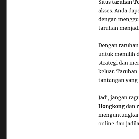
Situs
taruhan T
akses. Anda dap
dengan menggun
taruhan menjadi 
Dengan taruha
untuk memilih d
strategi dan me
keluar. Taruhan
tantangan yang 
Jadi, jangan ra
Hongkong
dan r
menguntungkan.
online dan jadi