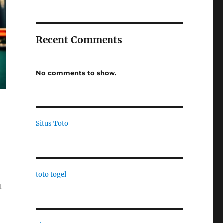
Recent Comments
No comments to show.
Situs Toto
toto togel
t