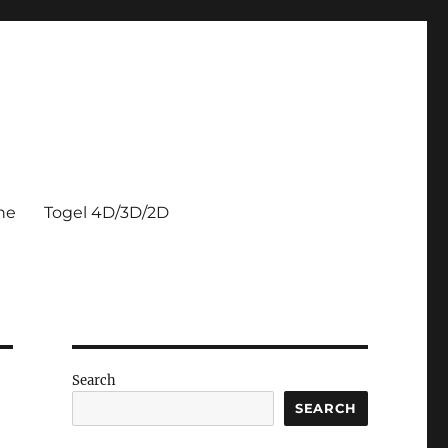
ne
Togel 4D/3D/2D
Search
SEARCH