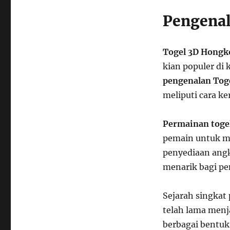
Pengena
Togel 3D Hongk
kian populer di
pengenalan Tog
meliputi cara ke
Permainan toge
pemain untuk me
penyediaan angk
menarik bagi pe
Sejarah singkat
telah lama menj
berbagai bentuk