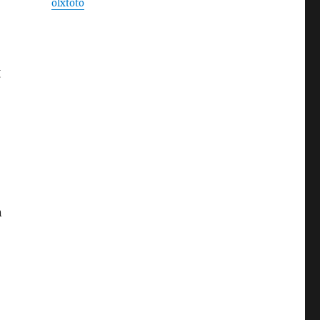
olxtoto
g
n