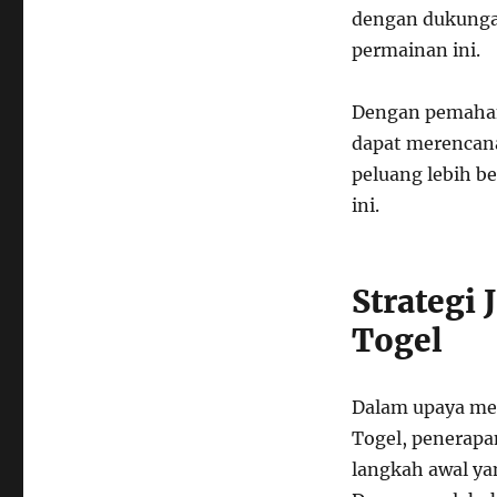
dengan dukunga
permainan ini.
Dengan pemaha
dapat merencana
peluang lebih b
ini.
Strategi
Togel
Dalam upaya me
Togel, penerap
langkah awal ya