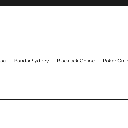
now
cau
Bandar Sydney
Blackjack Online
Poker Onli