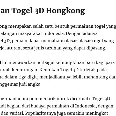
lan Togel 3D Hongkong
ong
merupakan salah satu bentuk
permainan togel
yan
 kalangan masyarakat Indonesia. Dengan adanya
el 3D
, pemain dapat memahami
dasar-dasar togel
yang
rja, aturan, serta jenis taruhan yang dapat dipasang.
l
ini menawarkan berbagai kemungkinan baru bagi para
raih keuntungan. Keunikan Togel 3D terletak pada
a dalam tiga digit, menjadikannya lebih menantang da
nggemar judi angka.
 permainan ini pun menarik untuk dicermati. Togel 3D
adi bagian dari budaya permainan di Indonesia, dengan
 dan variasi. Popularitasnya juga semakin meningkat