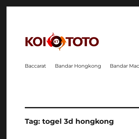
Daftar Bandar Toto Macau Terpercaya
Freerestaurantcoupons
Baccarat
Bandar Hongkong
Bandar Ma
Tag:
togel 3d hongkong