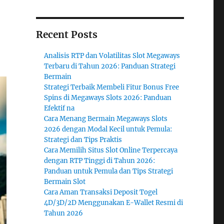
Recent Posts
Analisis RTP dan Volatilitas Slot Megaways
Terbaru di Tahun 2026: Panduan Strategi
Bermain
Strategi Terbaik Membeli Fitur Bonus Free
Spins di Megaways Slots 2026: Panduan
Efektif na
Cara Menang Bermain Megaways Slots
2026 dengan Modal Kecil untuk Pemula:
Strategi dan Tips Praktis
Cara Memilih Situs Slot Online Terpercaya
dengan RTP Tinggi di Tahun 2026:
Panduan untuk Pemula dan Tips Strategi
Bermain Slot
Cara Aman Transaksi Deposit Togel
4D/3D/2D Menggunakan E-Wallet Resmi di
Tahun 2026