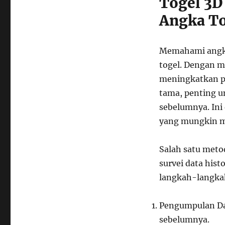
Togel 3
Angka To
Memahami angka
togel. Dengan 
meningkatkan p
tama, penting 
sebelumnya. Ini
yang mungkin m
Salah satu meto
survei data hist
langkah-langkah
Pengumpulan Dat
sebelumnya.