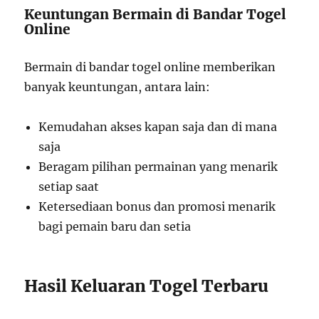
Keuntungan Bermain di Bandar Togel
Online
Bermain di bandar togel online memberikan
banyak keuntungan, antara lain:
Kemudahan akses kapan saja dan di mana
saja
Beragam pilihan permainan yang menarik
setiap saat
Ketersediaan bonus dan promosi menarik
bagi pemain baru dan setia
Hasil Keluaran Togel Terbaru