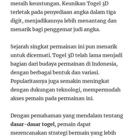
meraih keuntungan. Keunikan Togel 3D
terletak pada penyediaan angka dalam tiga
digit, menjadikannya lebih menantang dan
menarik bagi penggemar judi angka.
Sejarah singkat permainan ini pun menarik
untuk dicermati. Togel 3D telah lama menjadi
bagian dari budaya permainan di Indonesia,
dengan berbagai bentuk dan variasi.
Popularitasnya juga semakin meningkat
dengan dukungan teknologi, mempermudah
akses pemain pada permainan ini.
Dengan pemahaman yang mendalam tentang
dasar-dasar togel
, pemain dapat
merencanakan strategi bermain yang lebih