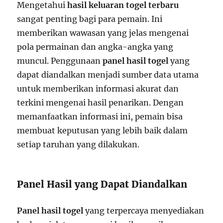
Mengetahui
hasil keluaran togel terbaru
sangat penting bagi para pemain. Ini
memberikan wawasan yang jelas mengenai
pola permainan dan angka-angka yang
muncul. Penggunaan
panel hasil togel
yang
dapat diandalkan menjadi sumber data utama
untuk memberikan informasi akurat dan
terkini mengenai hasil penarikan. Dengan
memanfaatkan informasi ini, pemain bisa
membuat keputusan yang lebih baik dalam
setiap taruhan yang dilakukan.
Panel Hasil yang Dapat Diandalkan
Panel hasil togel
yang terpercaya menyediakan