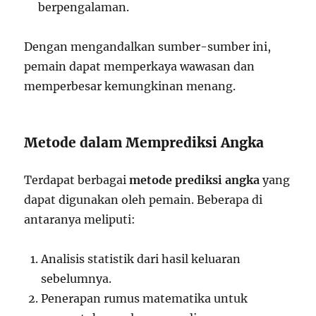
berpengalaman.
Dengan mengandalkan sumber-sumber ini,
pemain dapat memperkaya wawasan dan
memperbesar kemungkinan menang.
Metode dalam Memprediksi Angka
Terdapat berbagai
metode prediksi angka
yang
dapat digunakan oleh pemain. Beberapa di
antaranya meliputi:
Analisis statistik dari hasil keluaran
sebelumnya.
Penerapan rumus matematika untuk