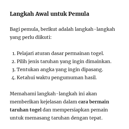
Langkah Awal untuk Pemula
Bagi pemula, berikut adalah langkah-langkah
yang perlu diikuti:
Pelajari aturan dasar permainan togel.
Pilih jenis taruhan yang ingin dimainkan.
Tentukan angka yang ingin dipasang.
Ketahui waktu pengumuman hasil.
Memahami langkah-langkah ini akan
memberikan kejelasan dalam
cara bermain
taruhan togel
dan mempersiapkan pemain
untuk memasang taruhan dengan tepat.