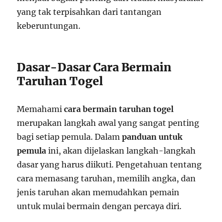
yang tak terpisahkan dari tantangan
keberuntungan.
Dasar-Dasar Cara Bermain
Taruhan Togel
Memahami
cara bermain taruhan togel
merupakan langkah awal yang sangat penting
bagi setiap pemula. Dalam
panduan untuk
pemula
ini, akan dijelaskan langkah-langkah
dasar yang harus diikuti. Pengetahuan tentang
cara memasang taruhan, memilih angka, dan
jenis taruhan akan memudahkan pemain
untuk mulai bermain dengan percaya diri.