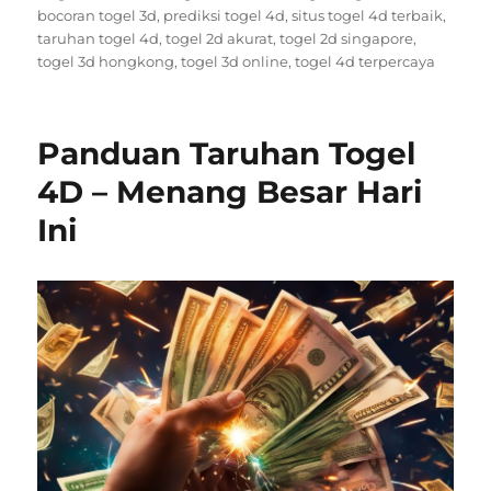
on
bocoran togel 3d
,
prediksi togel 4d
,
situs togel 4d terbaik
,
taruhan togel 4d
,
togel 2d akurat
,
togel 2d singapore
,
togel 3d hongkong
,
togel 3d online
,
togel 4d terpercaya
Panduan Taruhan Togel
4D – Menang Besar Hari
Ini