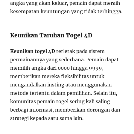
angka yang akan keluar, pemain dapat meraih
kesempatan keuntungan yang tidak terhingga.
Keunikan Taruhan Togel 4D
Keunikan togel 4D
terletak pada sistem
permainannya yang sederhana. Pemain dapat
memilih angka dari 0000 hingga 9999,
memberikan mereka fleksibilitas untuk
mengandalkan insting atau menggunakan
metode tertentu dalam pemilihan. Selain itu,
komunitas pemain togel sering kali saling
berbagi informasi, memberikan dorongan dan
strategi kepada satu sama lain.