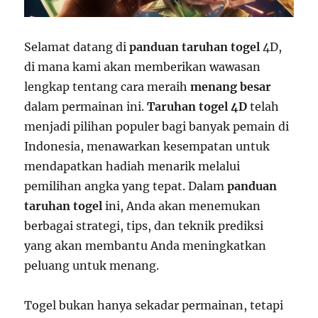
Selamat datang di
panduan taruhan togel
4D,
di mana kami akan memberikan wawasan
lengkap tentang cara meraih
menang besar
dalam permainan ini.
Taruhan togel 4D
telah
menjadi pilihan populer bagi banyak pemain di
Indonesia, menawarkan kesempatan untuk
mendapatkan hadiah menarik melalui
pemilihan angka yang tepat. Dalam
panduan
taruhan togel
ini, Anda akan menemukan
berbagai strategi, tips, dan teknik prediksi
yang akan membantu Anda meningkatkan
peluang untuk menang.
Togel bukan hanya sekadar permainan, tetapi