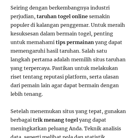
Seiring dengan berkembangnya industri
perjudian,
taruhan togel online
semakin
populer di kalangan penggemar. Untuk meraih
kesuksesan dalam bermain togel, penting
untuk memahami
tips permainan
yang dapat
memengaruhi hasil taruhan. Salah satu
langkah pertama adalah memilih situs taruhan
yang terpercaya. Pastikan untuk melakukan
riset tentang reputasi platform, serta ulasan
dari pemain lain agar dapat bermain dengan
lebih tenang.
Setelah menemukan situs yang tepat, gunakan
berbagai
trik menang togel
yang dapat
meningkatkan peluang Anda. Teknik analisis
data, seperti melihat pola dan statistik