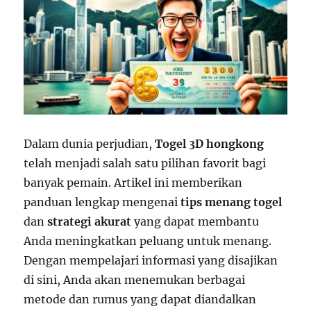
Dalam dunia perjudian,
Togel 3D hongkong
telah menjadi salah satu pilihan favorit bagi
banyak pemain. Artikel ini memberikan
panduan lengkap mengenai
tips menang togel
dan
strategi akurat
yang dapat membantu
Anda meningkatkan peluang untuk menang.
Dengan mempelajari informasi yang disajikan
di sini, Anda akan menemukan berbagai
metode dan rumus yang dapat diandalkan