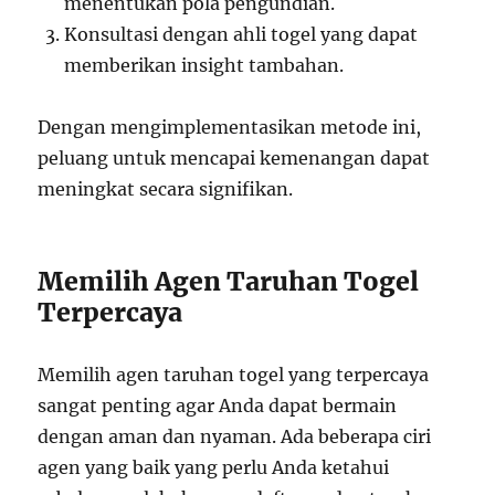
menentukan pola pengundian.
Konsultasi dengan ahli togel yang dapat
memberikan insight tambahan.
Dengan mengimplementasikan metode ini,
peluang untuk mencapai kemenangan dapat
meningkat secara signifikan.
Memilih Agen Taruhan Togel
Terpercaya
Memilih agen taruhan togel yang terpercaya
sangat penting agar Anda dapat bermain
dengan aman dan nyaman. Ada beberapa ciri
agen yang baik yang perlu Anda ketahui