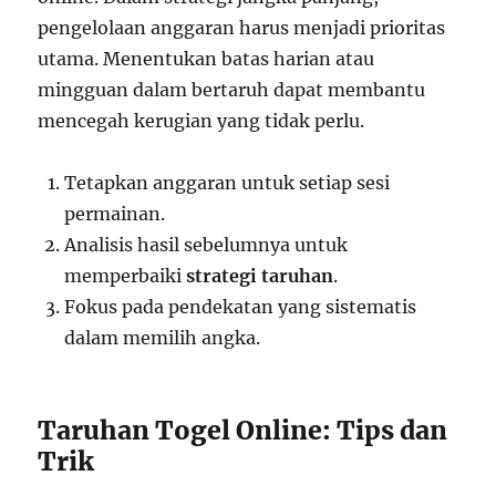
pengelolaan anggaran harus menjadi prioritas
utama. Menentukan batas harian atau
mingguan dalam bertaruh dapat membantu
mencegah kerugian yang tidak perlu.
Tetapkan anggaran untuk setiap sesi
permainan.
Analisis hasil sebelumnya untuk
memperbaiki
strategi taruhan
.
Fokus pada pendekatan yang sistematis
dalam memilih angka.
Taruhan Togel Online: Tips dan
Trik