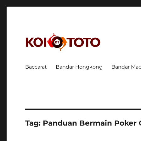
Daftar Bandar Toto Macau Terpercaya
Freerestaurantcoupons
Baccarat
Bandar Hongkong
Bandar Ma
Tag:
Panduan Bermain Poker 