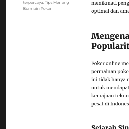
terpercaya
,
Tips Menang
menikmati peng
Bermain Poker
optimal dan am
Mengenal
Populari
Poker online me
permainan poker
ini tidak hanya
untuk mendapat
kemajuan teknol
pesat di Indones
Sejarah Si