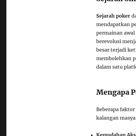
Sejarah poker
da
mendapatkan pen
permainan awal 
berevolusi menj
besar terjadi ke
membolehkan pem
dalam satu plat
Mengapa Po
Beberapa fakto
kalangan masyar
Kemudahan Aks