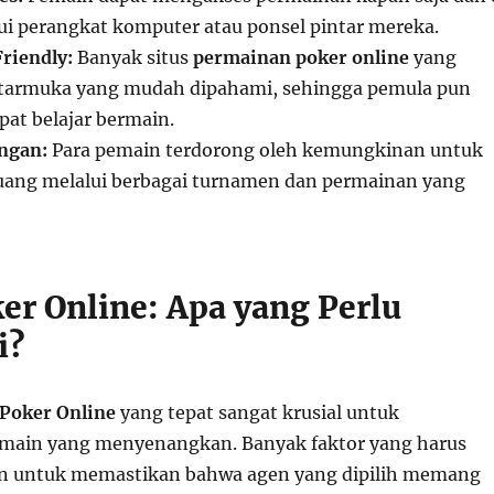
ui perangkat komputer atau ponsel pintar mereka.
riendly:
Banyak situs
permainan poker online
yang
armuka yang mudah dipahami, sehingga pemula pun
pat belajar bermain.
ngan:
Para pemain terdorong oleh kemungkinan untuk
ng melalui berbagai turnamen dan permainan yang
er Online: Apa yang Perlu
i?
Poker Online
yang tepat sangat krusial untuk
main yang menyenangkan. Banyak faktor yang harus
n untuk memastikan bahwa agen yang dipilih memang