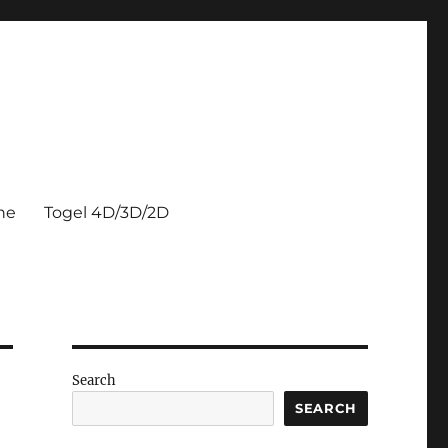
ne
Togel 4D/3D/2D
Search
SEARCH