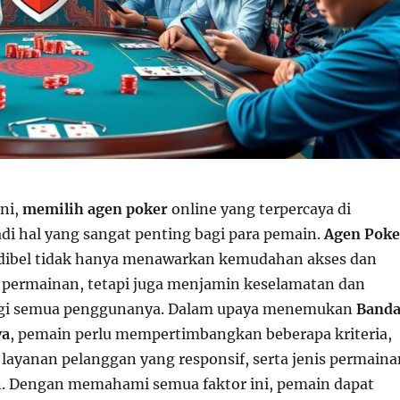
ini,
memilih agen poker
online yang terpercaya di
di hal yang sangat penting bagi para pemain.
Agen Poke
dibel tidak hanya menawarkan kemudahan akses dan
n permainan, tetapi juga menjamin keselamatan dan
gi semua penggunanya. Dalam upaya menemukan
Banda
ya
, pemain perlu mempertimbangkan beberapa kriteria,
, layanan pelanggan yang responsif, serta jenis permaina
. Dengan memahami semua faktor ini, pemain dapat