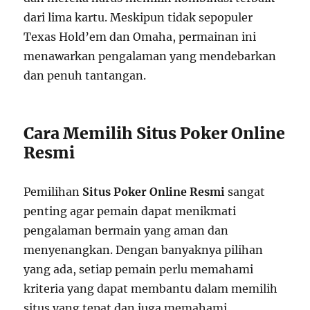
dari lima kartu. Meskipun tidak sepopuler
Texas Hold’em dan Omaha, permainan ini
menawarkan pengalaman yang mendebarkan
dan penuh tantangan.
Cara Memilih Situs Poker Online
Resmi
Pemilihan
Situs Poker Online Resmi
sangat
penting agar pemain dapat menikmati
pengalaman bermain yang aman dan
menyenangkan. Dengan banyaknya pilihan
yang ada, setiap pemain perlu memahami
kriteria yang dapat membantu dalam memilih
situs yang tepat dan juga memahami