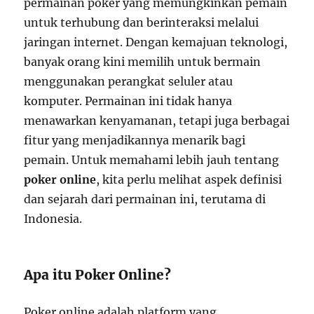
permainan poker yang memungkinkan pemain
untuk terhubung dan berinteraksi melalui
jaringan internet. Dengan kemajuan teknologi,
banyak orang kini memilih untuk bermain
menggunakan perangkat seluler atau
komputer. Permainan ini tidak hanya
menawarkan kenyamanan, tetapi juga berbagai
fitur yang menjadikannya menarik bagi
pemain. Untuk memahami lebih jauh tentang
poker online
, kita perlu melihat aspek definisi
dan sejarah dari permainan ini, terutama di
Indonesia.
Apa itu Poker Online?
Poker online adalah platform yang