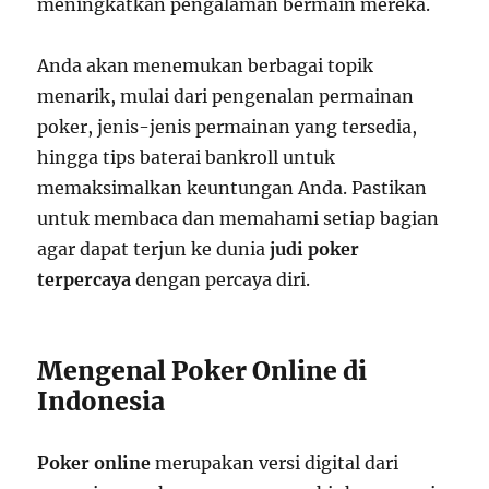
meningkatkan pengalaman bermain mereka.
Anda akan menemukan berbagai topik
menarik, mulai dari pengenalan permainan
poker, jenis-jenis permainan yang tersedia,
hingga tips baterai bankroll untuk
memaksimalkan keuntungan Anda. Pastikan
untuk membaca dan memahami setiap bagian
agar dapat terjun ke dunia
judi poker
terpercaya
dengan percaya diri.
Mengenal Poker Online di
Indonesia
Poker online
merupakan versi digital dari