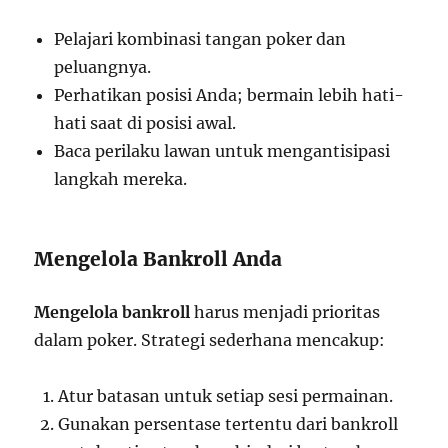
Pelajari kombinasi tangan poker dan
peluangnya.
Perhatikan posisi Anda; bermain lebih hati-
hati saat di posisi awal.
Baca perilaku lawan untuk mengantisipasi
langkah mereka.
Mengelola Bankroll Anda
Mengelola bankroll
harus menjadi prioritas
dalam poker. Strategi sederhana mencakup:
Atur batasan untuk setiap sesi permainan.
Gunakan persentase tertentu dari bankroll