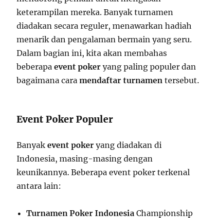
keterampilan mereka. Banyak turnamen
diadakan secara reguler, menawarkan hadiah
menarik dan pengalaman bermain yang seru.
Dalam bagian ini, kita akan membahas
beberapa
event poker
yang paling populer dan
bagaimana cara
mendaftar turnamen
tersebut.
Event Poker Populer
Banyak
event poker
yang diadakan di
Indonesia, masing-masing dengan
keunikannya. Beberapa event poker terkenal
antara lain:
Turnamen Poker Indonesia
Championship