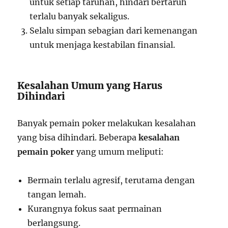
untuk setiap taruhan, hindari bertaruh
terlalu banyak sekaligus.
Selalu simpan sebagian dari kemenangan
untuk menjaga kestabilan finansial.
Kesalahan Umum yang Harus
Dihindari
Banyak pemain poker melakukan kesalahan
yang bisa dihindari. Beberapa
kesalahan
pemain poker
yang umum meliputi:
Bermain terlalu agresif, terutama dengan
tangan lemah.
Kurangnya fokus saat permainan
berlangsung.