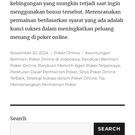
kebingungan yang mungkin terjadi saat ingin
menggunakan bonus tersebut. Merencanakan
permainan berdasarkan syarat yang ada adalah
kunci sukses dalam meningkatkan peluang
menang di poker online.
Posted
Categories
Tags
November 30, 2024
Poker Online
Keuntungan
on
Bermain Poker Online di Indonesia
,
Panduan Bermain
Poker Online
,
Panduan Memilih Agen Poker Terpercaya
,
Peraturan Dasar Permainan Poker
,
Situs Poker Online
Terbaik
,
Strategi Sukses dalam Poker Online
,
Tip
Memenangkan Permainan Poker
Search
SEARCH