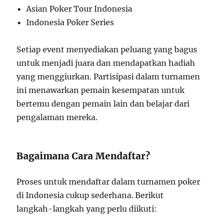
Asian Poker Tour Indonesia
Indonesia Poker Series
Setiap event menyediakan peluang yang bagus
untuk menjadi juara dan mendapatkan hadiah
yang menggiurkan. Partisipasi dalam turnamen
ini menawarkan pemain kesempatan untuk
bertemu dengan pemain lain dan belajar dari
pengalaman mereka.
Bagaimana Cara Mendaftar?
Proses untuk mendaftar dalam turnamen poker
di Indonesia cukup sederhana. Berikut
langkah-langkah yang perlu diikuti: