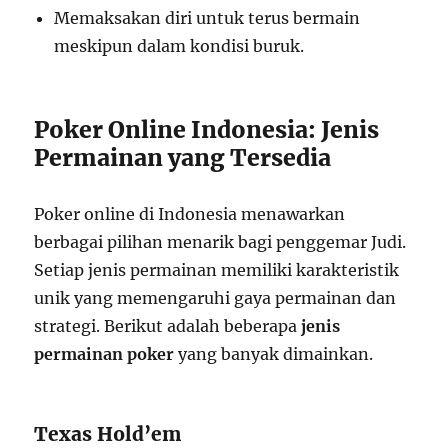
Memaksakan diri untuk terus bermain
meskipun dalam kondisi buruk.
Poker Online Indonesia: Jenis
Permainan yang Tersedia
Poker online di Indonesia menawarkan
berbagai pilihan menarik bagi penggemar Judi.
Setiap jenis permainan memiliki karakteristik
unik yang memengaruhi gaya permainan dan
strategi. Berikut adalah beberapa
jenis
permainan poker
yang banyak dimainkan.
Texas Hold’em