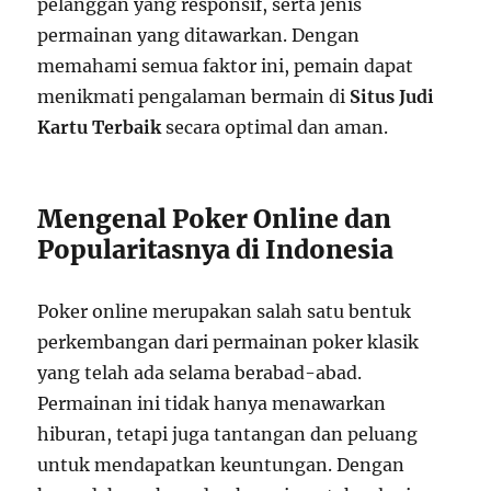
pelanggan yang responsif, serta jenis
permainan yang ditawarkan. Dengan
memahami semua faktor ini, pemain dapat
menikmati pengalaman bermain di
Situs Judi
Kartu Terbaik
secara optimal dan aman.
Mengenal Poker Online dan
Popularitasnya di Indonesia
Poker online merupakan salah satu bentuk
perkembangan dari permainan poker klasik
yang telah ada selama berabad-abad.
Permainan ini tidak hanya menawarkan
hiburan, tetapi juga tantangan dan peluang
untuk mendapatkan keuntungan. Dengan