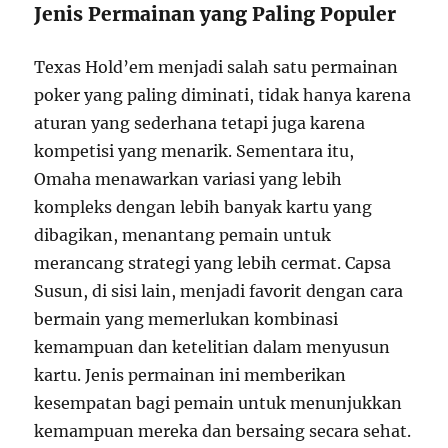
Jenis Permainan yang Paling Populer
Texas Hold’em menjadi salah satu permainan
poker yang paling diminati, tidak hanya karena
aturan yang sederhana tetapi juga karena
kompetisi yang menarik. Sementara itu,
Omaha menawarkan variasi yang lebih
kompleks dengan lebih banyak kartu yang
dibagikan, menantang pemain untuk
merancang strategi yang lebih cermat. Capsa
Susun, di sisi lain, menjadi favorit dengan cara
bermain yang memerlukan kombinasi
kemampuan dan ketelitian dalam menyusun
kartu. Jenis permainan ini memberikan
kesempatan bagi pemain untuk menunjukkan
kemampuan mereka dan bersaing secara sehat.