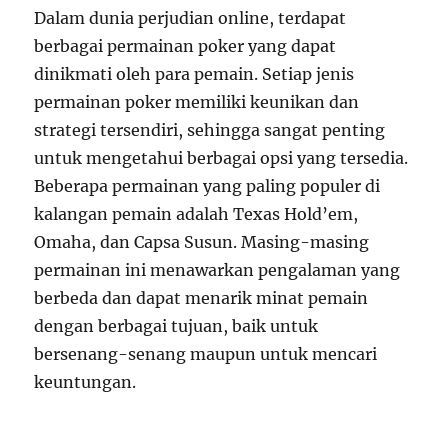
Dalam dunia perjudian online, terdapat
berbagai permainan poker yang dapat
dinikmati oleh para pemain. Setiap jenis
permainan poker memiliki keunikan dan
strategi tersendiri, sehingga sangat penting
untuk mengetahui berbagai opsi yang tersedia.
Beberapa permainan yang paling populer di
kalangan pemain adalah Texas Hold’em,
Omaha, dan Capsa Susun. Masing-masing
permainan ini menawarkan pengalaman yang
berbeda dan dapat menarik minat pemain
dengan berbagai tujuan, baik untuk
bersenang-senang maupun untuk mencari
keuntungan.