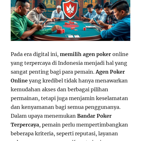
Pada era digital ini,
memilih agen poker
online
yang terpercaya di Indonesia menjadi hal yang
sangat penting bagi para pemain.
Agen Poker
Online
yang kredibel tidak hanya menawarkan
kemudahan akses dan berbagai pilihan
permainan, tetapi juga menjamin keselamatan
dan kenyamanan bagi semua penggunanya.
Dalam upaya menemukan
Bandar Poker
Terpercaya
, pemain perlu mempertimbangkan
beberapa kriteria, seperti reputasi, layanan