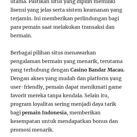
utama. Pastikan situs yang dipilih memiliki
lisensi yang jelas serta sistem keamanan yang
terjamin. Ini memberikan perlindungan bagi
para pemain saat melakukan transaksi dan
bermain.
Berbagai pilihan situs menawarkan
pengalaman bermain yang menarik, terutama
yang terhubung dengan
Casino Bandar Macau.
Dengan akses yang mudah dan platform yang
user-friendly, pemain dapat menikmati game
favorit mereka tanpa kendala. Selain itu,
program loyalitas sering menjadi daya tarik
bagi
pemain Indonesia
, memberikan
kesempatan untuk mendapatkan bonus dan
promosi menarik.