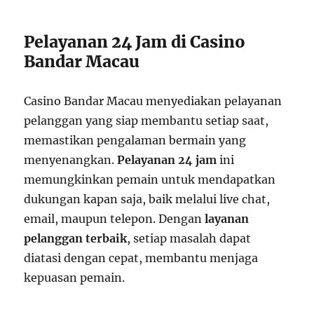
Pelayanan 24 Jam di Casino
Bandar Macau
Casino Bandar Macau menyediakan pelayanan
pelanggan yang siap membantu setiap saat,
memastikan pengalaman bermain yang
menyenangkan.
Pelayanan 24 jam
ini
memungkinkan pemain untuk mendapatkan
dukungan kapan saja, baik melalui live chat,
email, maupun telepon. Dengan
layanan
pelanggan terbaik
, setiap masalah dapat
diatasi dengan cepat, membantu menjaga
kepuasan pemain.