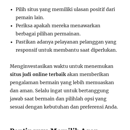
Pilih situs yang memiliki ulasan positif dari
pemain lain.
Periksa apakah mereka menawarkan
berbagai pilihan permainan.
Pastikan adanya pelayanan pelanggan yang
responsif untuk membantu saat diperlukan.
Menginvestasikan waktu untuk menemukan
situs judi online terbaik
akan memberikan
pengalaman bermain yang lebih memuaskan
dan aman. Selalu ingat untuk bertanggung
jawab saat bermain dan pilihlah opsi yang
sesuai dengan kebutuhan dan preferensi Anda.