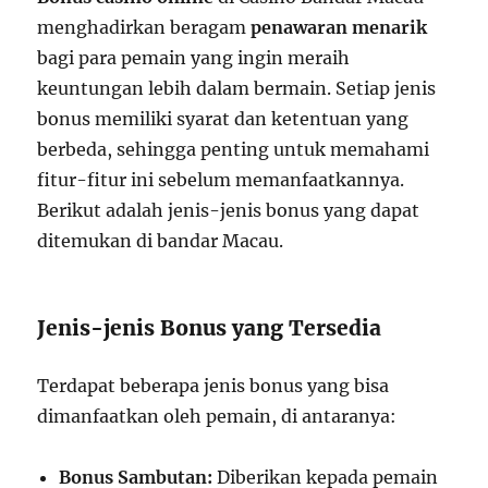
menghadirkan beragam
penawaran menarik
bagi para pemain yang ingin meraih
keuntungan lebih dalam bermain. Setiap jenis
bonus memiliki syarat dan ketentuan yang
berbeda, sehingga penting untuk memahami
fitur-fitur ini sebelum memanfaatkannya.
Berikut adalah jenis-jenis bonus yang dapat
ditemukan di bandar Macau.
Jenis-jenis Bonus yang Tersedia
Terdapat beberapa jenis bonus yang bisa
dimanfaatkan oleh pemain, di antaranya:
Bonus Sambutan:
Diberikan kepada pemain