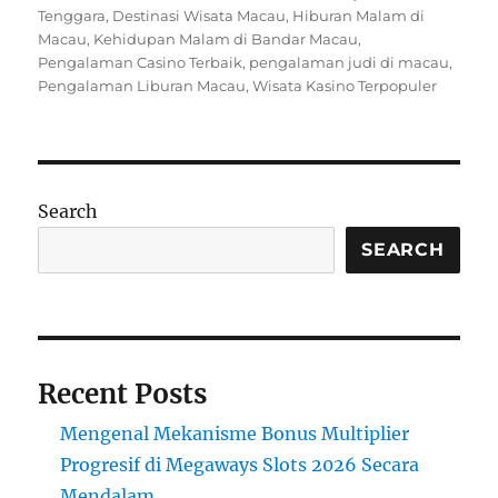
Tenggara
,
Destinasi Wisata Macau
,
Hiburan Malam di
Macau
,
Kehidupan Malam di Bandar Macau
,
Pengalaman Casino Terbaik
,
pengalaman judi di macau
,
Pengalaman Liburan Macau
,
Wisata Kasino Terpopuler
Search
SEARCH
Recent Posts
Mengenal Mekanisme Bonus Multiplier
Progresif di Megaways Slots 2026 Secara
Mendalam