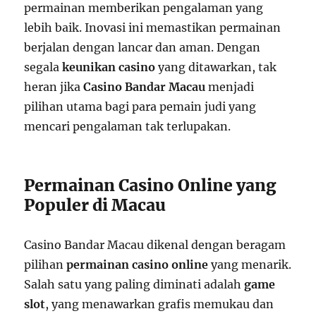
permainan memberikan pengalaman yang
lebih baik. Inovasi ini memastikan permainan
berjalan dengan lancar dan aman. Dengan
segala
keunikan casino
yang ditawarkan, tak
heran jika
Casino Bandar Macau
menjadi
pilihan utama bagi para pemain judi yang
mencari pengalaman tak terlupakan.
Permainan Casino Online yang
Populer di Macau
Casino Bandar Macau dikenal dengan beragam
pilihan
permainan casino online
yang menarik.
Salah satu yang paling diminati adalah
game
slot
, yang menawarkan grafis memukau dan