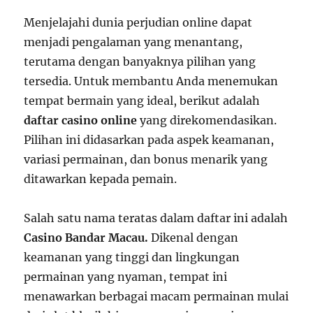
Menjelajahi dunia perjudian online dapat
menjadi pengalaman yang menantang,
terutama dengan banyaknya pilihan yang
tersedia. Untuk membantu Anda menemukan
tempat bermain yang ideal, berikut adalah
daftar casino online
yang direkomendasikan.
Pilihan ini didasarkan pada aspek keamanan,
variasi permainan, dan bonus menarik yang
ditawarkan kepada pemain.
Salah satu nama teratas dalam daftar ini adalah
Casino Bandar Macau.
Dikenal dengan
keamanan yang tinggi dan lingkungan
permainan yang nyaman, tempat ini
menawarkan berbagai macam permainan mulai