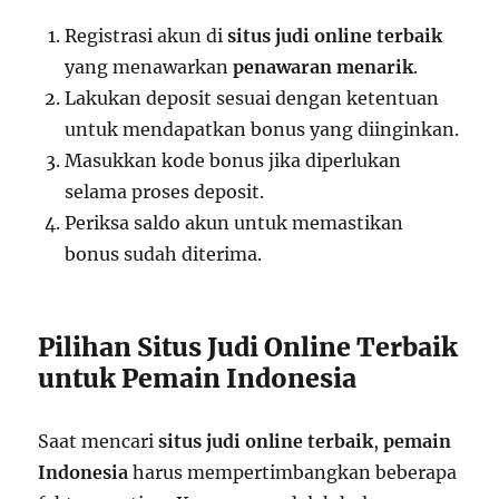
Registrasi akun di
situs judi online terbaik
yang menawarkan
penawaran menarik
.
Lakukan deposit sesuai dengan ketentuan
untuk mendapatkan bonus yang diinginkan.
Masukkan kode bonus jika diperlukan
selama proses deposit.
Periksa saldo akun untuk memastikan
bonus sudah diterima.
Pilihan Situs Judi Online Terbaik
untuk Pemain Indonesia
Saat mencari
situs judi online terbaik
,
pemain
Indonesia
harus mempertimbangkan beberapa