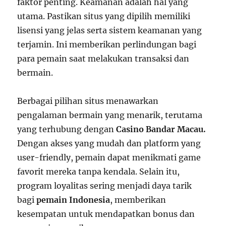
faktor penting. Keamanan adalah hal yang
utama. Pastikan situs yang dipilih memiliki
lisensi yang jelas serta sistem keamanan yang
terjamin. Ini memberikan perlindungan bagi
para pemain saat melakukan transaksi dan
bermain.
Berbagai pilihan situs menawarkan
pengalaman bermain yang menarik, terutama
yang terhubung dengan
Casino Bandar Macau.
Dengan akses yang mudah dan platform yang
user-friendly, pemain dapat menikmati game
favorit mereka tanpa kendala. Selain itu,
program loyalitas sering menjadi daya tarik
bagi
pemain Indonesia
, memberikan
kesempatan untuk mendapatkan bonus dan