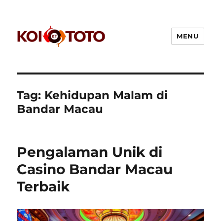
MENU
Freerestaurantcouponsnow
Tag:
Kehidupan Malam di
Bandar Macau
Pengalaman Unik di
Casino Bandar Macau
Terbaik