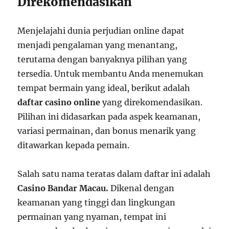
Direkomendasikan
Menjelajahi dunia perjudian online dapat
menjadi pengalaman yang menantang,
terutama dengan banyaknya pilihan yang
tersedia. Untuk membantu Anda menemukan
tempat bermain yang ideal, berikut adalah
daftar casino online
yang direkomendasikan.
Pilihan ini didasarkan pada aspek keamanan,
variasi permainan, dan bonus menarik yang
ditawarkan kepada pemain.
Salah satu nama teratas dalam daftar ini adalah
Casino Bandar Macau.
Dikenal dengan
keamanan yang tinggi dan lingkungan
permainan yang nyaman, tempat ini