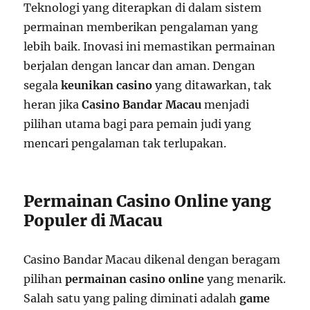
Teknologi yang diterapkan di dalam sistem
permainan memberikan pengalaman yang
lebih baik. Inovasi ini memastikan permainan
berjalan dengan lancar dan aman. Dengan
segala
keunikan casino
yang ditawarkan, tak
heran jika
Casino Bandar Macau
menjadi
pilihan utama bagi para pemain judi yang
mencari pengalaman tak terlupakan.
Permainan Casino Online yang
Populer di Macau
Casino Bandar Macau dikenal dengan beragam
pilihan
permainan casino online
yang menarik.
Salah satu yang paling diminati adalah
game