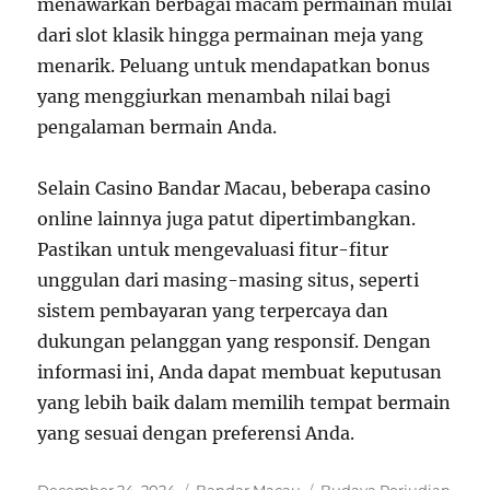
menawarkan berbagai macam permainan mulai
dari slot klasik hingga permainan meja yang
menarik. Peluang untuk mendapatkan bonus
yang menggiurkan menambah nilai bagi
pengalaman bermain Anda.
Selain Casino Bandar Macau, beberapa casino
online lainnya juga patut dipertimbangkan.
Pastikan untuk mengevaluasi fitur-fitur
unggulan dari masing-masing situs, seperti
sistem pembayaran yang terpercaya dan
dukungan pelanggan yang responsif. Dengan
informasi ini, Anda dapat membuat keputusan
yang lebih baik dalam memilih tempat bermain
yang sesuai dengan preferensi Anda.
Posted
Categories
Tags
December 24, 2024
Bandar Macau
Budaya Perjudian