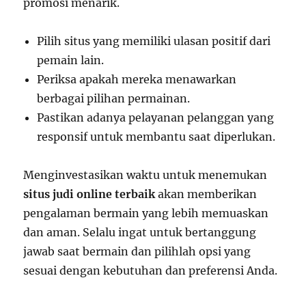
promosi menarik.
Pilih situs yang memiliki ulasan positif dari
pemain lain.
Periksa apakah mereka menawarkan
berbagai pilihan permainan.
Pastikan adanya pelayanan pelanggan yang
responsif untuk membantu saat diperlukan.
Menginvestasikan waktu untuk menemukan
situs judi online terbaik
akan memberikan
pengalaman bermain yang lebih memuaskan
dan aman. Selalu ingat untuk bertanggung
jawab saat bermain dan pilihlah opsi yang
sesuai dengan kebutuhan dan preferensi Anda.