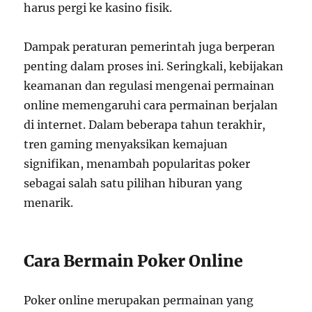
harus pergi ke kasino fisik.
Dampak peraturan pemerintah juga berperan
penting dalam proses ini. Seringkali, kebijakan
keamanan dan regulasi mengenai permainan
online memengaruhi cara permainan berjalan
di internet. Dalam beberapa tahun terakhir,
tren gaming menyaksikan kemajuan
signifikan, menambah popularitas poker
sebagai salah satu pilihan hiburan yang
menarik.
Cara Bermain Poker Online
Poker online merupakan permainan yang