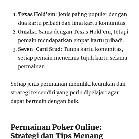
Texas Hold’em
: Jenis paling populer dengan
dua kartu pribadi dan lima kartu komunitas.
Omaha
: Sama dengan Texas Hold’em, tetapi
pemain mendapatkan empat kartu pribadi.
Seven-Card Stud
: Tanpa kartu komunitas,
setiap pemain menerima tujuh kartu selama
permainan.
Setiap jenis permainan memiliki keunikan dan
strategi tersendiri yang perlu dipelajari agar
dapat bermain dengan baik.
Permainan Poker Online:
Strategi dan Tips Menang