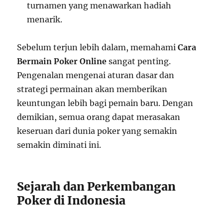
turnamen yang menawarkan hadiah
menarik.
Sebelum terjun lebih dalam, memahami
Cara
Bermain Poker Online
sangat penting.
Pengenalan mengenai aturan dasar dan
strategi permainan akan memberikan
keuntungan lebih bagi pemain baru. Dengan
demikian, semua orang dapat merasakan
keseruan dari dunia poker yang semakin
semakin diminati ini.
Sejarah dan Perkembangan
Poker di Indonesia