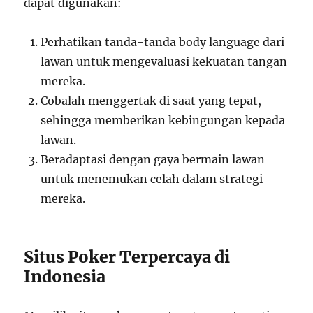
dapat digunakan:
Perhatikan tanda-tanda body language dari
lawan untuk mengevaluasi kekuatan tangan
mereka.
Cobalah menggertak di saat yang tepat,
sehingga memberikan kebingungan kepada
lawan.
Beradaptasi dengan gaya bermain lawan
untuk menemukan celah dalam strategi
mereka.
Situs Poker Terpercaya di
Indonesia