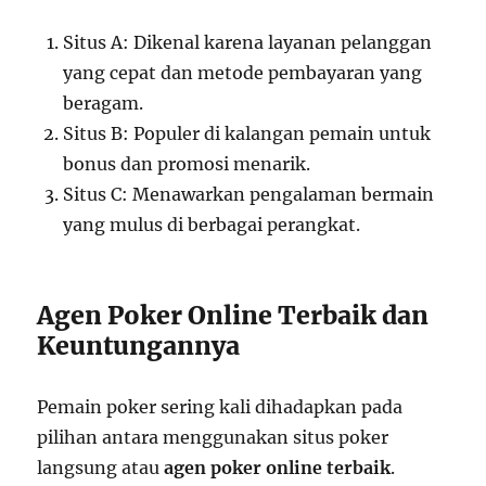
Situs A: Dikenal karena layanan pelanggan
yang cepat dan metode pembayaran yang
beragam.
Situs B: Populer di kalangan pemain untuk
bonus dan promosi menarik.
Situs C: Menawarkan pengalaman bermain
yang mulus di berbagai perangkat.
Agen Poker Online Terbaik dan
Keuntungannya
Pemain poker sering kali dihadapkan pada
pilihan antara menggunakan situs poker
langsung atau
agen poker online terbaik
.