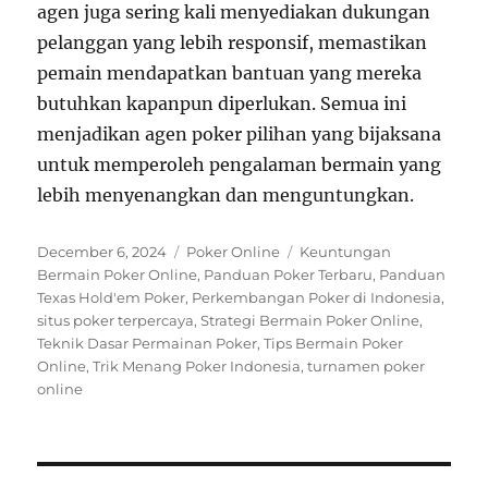
agen juga sering kali menyediakan dukungan
pelanggan yang lebih responsif, memastikan
pemain mendapatkan bantuan yang mereka
butuhkan kapanpun diperlukan. Semua ini
menjadikan agen poker pilihan yang bijaksana
untuk memperoleh pengalaman bermain yang
lebih menyenangkan dan menguntungkan.
Posted
Categories
Tags
December 6, 2024
Poker Online
Keuntungan
on
Bermain Poker Online
,
Panduan Poker Terbaru
,
Panduan
Texas Hold'em Poker
,
Perkembangan Poker di Indonesia
,
situs poker terpercaya
,
Strategi Bermain Poker Online
,
Teknik Dasar Permainan Poker
,
Tips Bermain Poker
Online
,
Trik Menang Poker Indonesia
,
turnamen poker
online