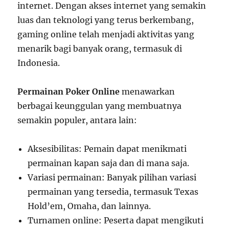
internet. Dengan akses internet yang semakin
luas dan teknologi yang terus berkembang,
gaming online telah menjadi aktivitas yang
menarik bagi banyak orang, termasuk di
Indonesia.
Permainan Poker Online
menawarkan
berbagai keunggulan yang membuatnya
semakin populer, antara lain:
Aksesibilitas: Pemain dapat menikmati
permainan kapan saja dan di mana saja.
Variasi permainan: Banyak pilihan variasi
permainan yang tersedia, termasuk Texas
Hold’em, Omaha, dan lainnya.
Turnamen online: Peserta dapat mengikuti