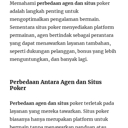
Memahami
perbedaan agen dan situs
poker
adalah langkah penting untuk
mengoptimalkan pengalaman bermain.
Sementara situs poker menyediakan platform
permainan, agen bertindak sebagai perantara
yang dapat menawarkan layanan tambahan,
seperti dukungan pelanggan, bonus yang lebih
menguntungkan, dan banyak lagi.
Perbedaan Antara Agen dan Situs
Poker
Perbedaan agen dan situs
poker terletak pada
layanan yang mereka tawarkan. Situs poker
biasanya hanya merupakan platform untuk
bermain tanpa menawarkan panduan atau