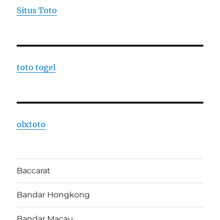
Situs Toto
toto togel
olxtoto
Baccarat
Bandar Hongkong
Bandar Macau