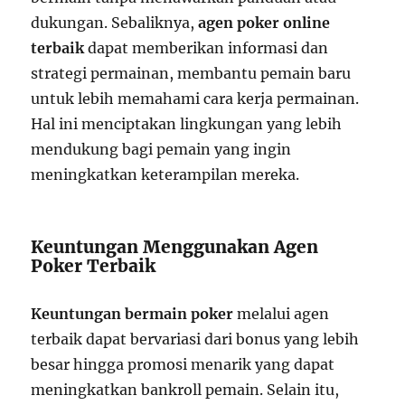
dukungan. Sebaliknya,
agen poker online
terbaik
dapat memberikan informasi dan
strategi permainan, membantu pemain baru
untuk lebih memahami cara kerja permainan.
Hal ini menciptakan lingkungan yang lebih
mendukung bagi pemain yang ingin
meningkatkan keterampilan mereka.
Keuntungan Menggunakan Agen
Poker Terbaik
Keuntungan bermain poker
melalui agen
terbaik dapat bervariasi dari bonus yang lebih
besar hingga promosi menarik yang dapat
meningkatkan bankroll pemain. Selain itu,