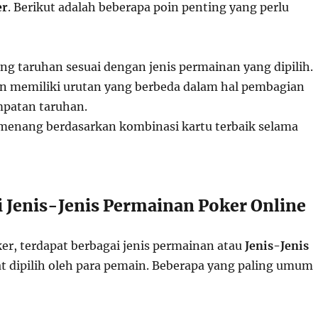
er
. Berikut adalah beberapa poin penting yang perlu
 taruhan sesuai dengan jenis permainan yang dipilih.
n memiliki urutan yang berbeda dalam hal pembagian
mpatan taruhan.
enang berdasarkan kombinasi kartu terbaik selama
enis-Jenis Permainan Poker Online
er, terdapat berbagai jenis permainan atau
Jenis-Jenis
t dipilih oleh para pemain. Beberapa yang paling umum