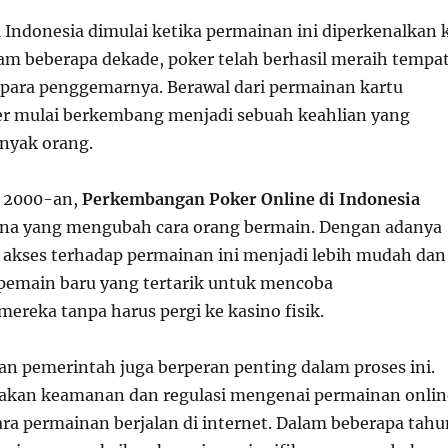
 Indonesia dimulai ketika permainan ini diperkenalkan 
am beberapa dekade, poker telah berhasil meraih tempa
i para penggemarnya. Berawal dari permainan kartu
ker mulai berkembang menjadi sebuah keahlian yang
anyak orang.
n 2000-an,
Perkembangan Poker Online di Indonesia
na yang mengubah cara orang bermain. Dengan adanya
, akses terhadap permainan ini menjadi lebih mudah dan
 pemain baru yang tertarik untuk mencoba
ereka tanpa harus pergi ke kasino fisik.
n pemerintah juga berperan penting dalam proses ini.
ijakan keamanan dan regulasi mengenai permainan onlin
a permainan berjalan di internet. Dalam beberapa tahu