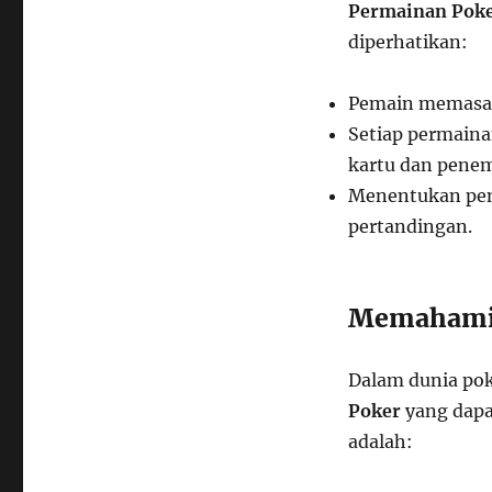
Permainan Pok
diperhatikan:
Pemain memasang
Setiap permaina
kartu dan pene
Menentukan pem
pertandingan.
Memahami J
Dalam dunia pok
Poker
yang dapa
adalah: