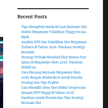
Recent Posts
Tips Mengelola Bankroll Saat Bermain Slot
Online Megaways Volatilitas Tinggi Secara
Bijak
Analisis RTP dan Volatilitas Slot Megaways
Terbaru di Tahun 2026: Panduan Strategi
Bermain
Strategi Terbaik Membeli Fitur Bonus Free
Spins di Megaways Slots 2026: Panduan
Efektif na
Cara Menang Bermain Megaways Slots
2026 dengan Modal Kecil untuk Pemula:
Strategi dan Tips Praktis
Cara Memilih Situs Slot Online Terpercaya
dengan RTP Tinggi di Tahun 2026:
Panduan untuk Pemula dan Tips Strategi
Bermain Slot