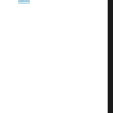
olxtoto