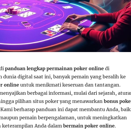
di
panduan lengkap permainan poker online
di
 dunia digital saat ini, banyak pemain yang beralih ke
r online
untuk menikmati keseruan dan tantangan.
 menyajikan berbagai informasi, mulai dari sejarah, atura
, hingga pilihan situs poker yang menawarkan
bonus poke
. Kami berharap panduan ini dapat membantu Anda, baik
 maupun pemain berpengalaman, untuk meningkatkan
 keterampilan Anda dalam
bermain poker online
.