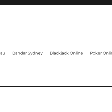
now
cau
Bandar Sydney
Blackjack Online
Poker Onli