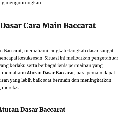
ng menguntungkan.
Dasar Cara Main Baccarat
n Baccarat, memahami langkah-langkah dasar sangat
encapai kesuksesan. Situasi ini melibatkan pengetahua
yang berlaku serta berbagai jenis permainan yang
an memahami
Aturan Dasar Baccarat
, para pemain dapat
san yang lebih baik saat bermain dan meningkatkan
 mereka.
turan Dasar Baccarat