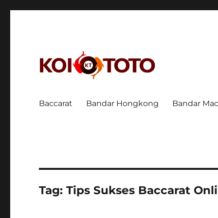
Daftar Bandar Toto Macau Terpercaya
Freerestaurantcoupons
Baccarat
Bandar Hongkong
Bandar Ma
Tag:
Tips Sukses Baccarat Onl