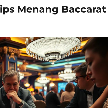
Tips Menang Baccarat