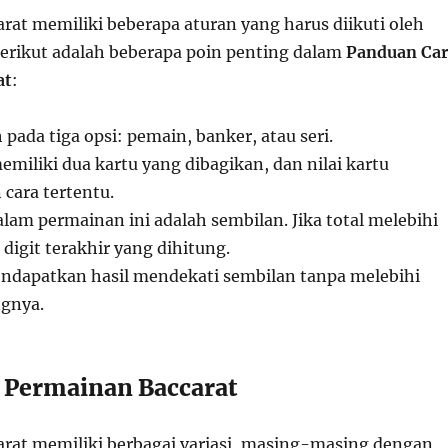
rat memiliki beberapa aturan yang harus diikuti oleh
Berikut adalah beberapa poin penting dalam
Panduan Ca
at
:
pada tiga opsi: pemain, banker, atau seri.
miliki dua kartu yang dibagikan, dan nilai kartu
cara tertentu.
dalam permainan ini adalah sembilan. Jika total melebihi
digit terakhir yang dihitung.
ndapatkan hasil mendekati sembilan tanpa melebihi
gnya.
s Permainan Baccarat
rat memiliki berbagai variasi, masing-masing dengan