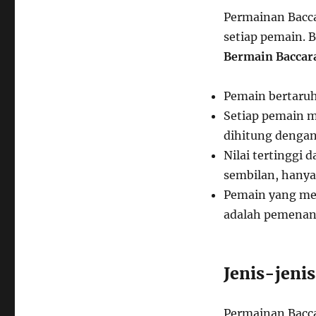
Permainan Bacca
setiap pemain. 
Bermain Baccar
Pemain bertaruh 
Setiap pemain me
dihitung dengan 
Nilai tertinggi 
sembilan, hanya 
Pemain yang me
adalah pemenan
Jenis-jeni
Permainan Bacca