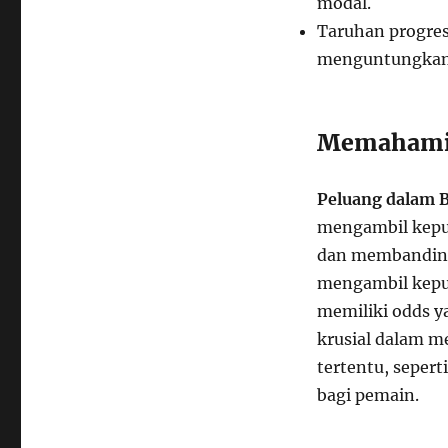
modal.
Taruhan progresi
menguntungkan j
Memahami 
Peluang dalam B
mengambil kepu
dan membanding
mengambil keput
memiliki odds y
krusial dalam m
tertentu, seper
bagi pemain.