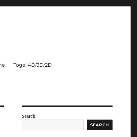
ne
Togel 4D/3D/2D
Search
SEARCH