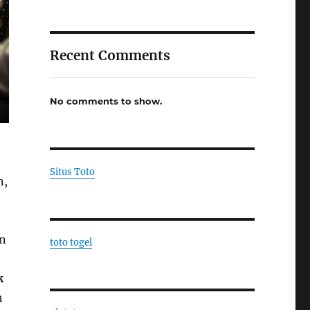
Recent Comments
No comments to show.
Situs Toto
n,
n
toto togel
k
h