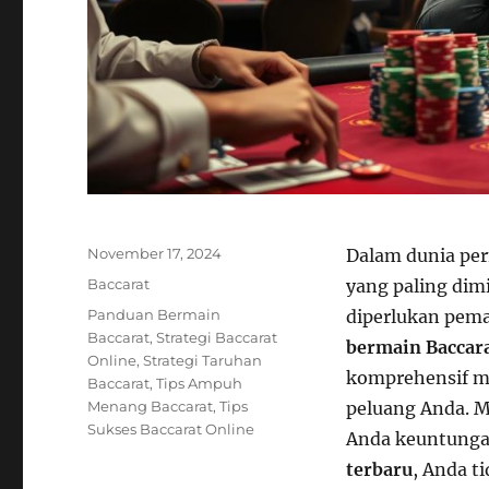
Posted
November 17, 2024
Dalam dunia perm
on
Categories
Baccarat
yang paling dim
Tags
Panduan Bermain
diperlukan pem
Baccarat
,
Strategi Baccarat
bermain Baccar
Online
,
Strategi Taruhan
komprehensif 
Baccarat
,
Tips Ampuh
Menang Baccarat
,
Tips
peluang Anda. 
Sukses Baccarat Online
Anda keuntunga
terbaru
, Anda t