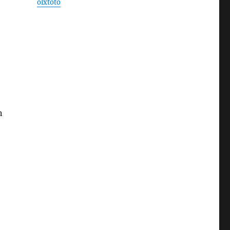
olxtoto
n