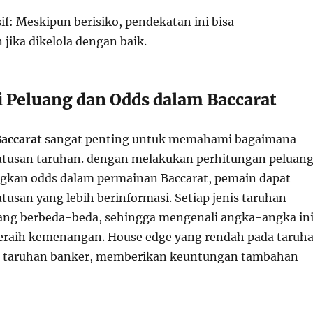
f: Meskipun berisiko, pendekatan ini bisa
ika dikelola dengan baik.
Peluang dan Odds dalam Baccarat
accarat
sangat penting untuk memahami bagaimana
tusan taruhan. dengan melakukan perhitungan peluan
kan odds dalam permainan Baccarat, pemain dapat
usan yang lebih berinformasi. Setiap jenis taruhan
ang berbeda-beda, sehingga mengenali angka-angka in
eraih kemenangan. House edge yang rendah pada taruh
ti taruhan banker, memberikan keuntungan tambahan