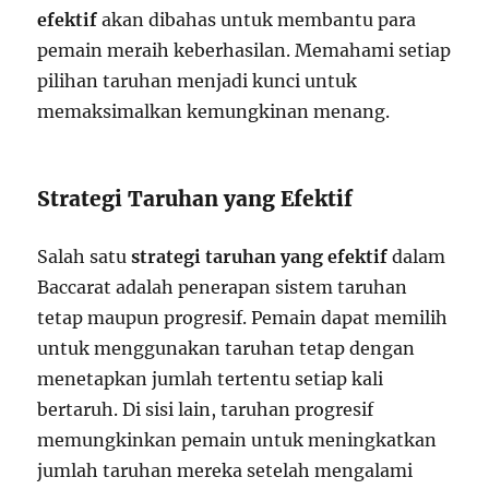
efektif
akan dibahas untuk membantu para
pemain meraih keberhasilan. Memahami setiap
pilihan taruhan menjadi kunci untuk
memaksimalkan kemungkinan menang.
Strategi Taruhan yang Efektif
Salah satu
strategi taruhan yang efektif
dalam
Baccarat adalah penerapan sistem taruhan
tetap maupun progresif. Pemain dapat memilih
untuk menggunakan taruhan tetap dengan
menetapkan jumlah tertentu setiap kali
bertaruh. Di sisi lain, taruhan progresif
memungkinkan pemain untuk meningkatkan
jumlah taruhan mereka setelah mengalami