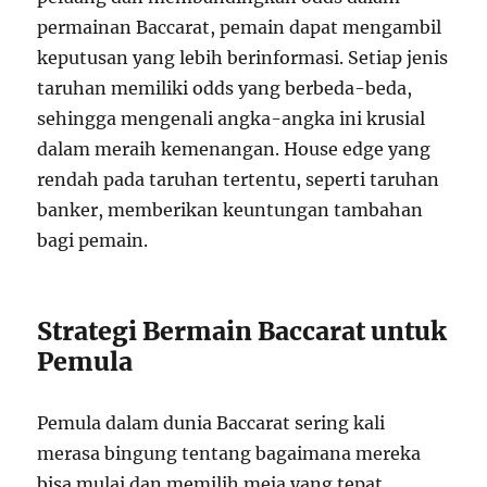
permainan Baccarat, pemain dapat mengambil
keputusan yang lebih berinformasi. Setiap jenis
taruhan memiliki odds yang berbeda-beda,
sehingga mengenali angka-angka ini krusial
dalam meraih kemenangan. House edge yang
rendah pada taruhan tertentu, seperti taruhan
banker, memberikan keuntungan tambahan
bagi pemain.
Strategi Bermain Baccarat untuk
Pemula
Pemula dalam dunia Baccarat sering kali
merasa bingung tentang bagaimana mereka
bisa mulai dan memilih meja yang tepat.