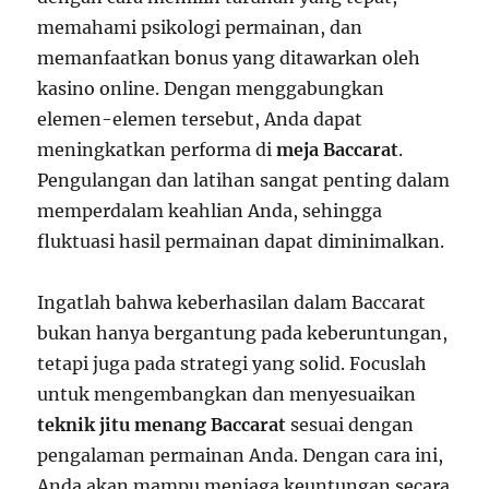
memahami psikologi permainan, dan
memanfaatkan bonus yang ditawarkan oleh
kasino online. Dengan menggabungkan
elemen-elemen tersebut, Anda dapat
meningkatkan performa di
meja Baccarat
.
Pengulangan dan latihan sangat penting dalam
memperdalam keahlian Anda, sehingga
fluktuasi hasil permainan dapat diminimalkan.
Ingatlah bahwa keberhasilan dalam Baccarat
bukan hanya bergantung pada keberuntungan,
tetapi juga pada strategi yang solid. Focuslah
untuk mengembangkan dan menyesuaikan
teknik jitu menang Baccarat
sesuai dengan
pengalaman permainan Anda. Dengan cara ini,
Anda akan mampu menjaga keuntungan secara