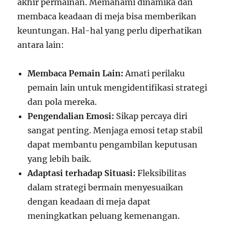
akhir permainan. Memahami dinamika dan
membaca keadaan di meja bisa memberikan
keuntungan. Hal-hal yang perlu diperhatikan
antara lain:
Membaca Pemain Lain:
Amati perilaku
pemain lain untuk mengidentifikasi strategi
dan pola mereka.
Pengendalian Emosi:
Sikap percaya diri
sangat penting. Menjaga emosi tetap stabil
dapat membantu pengambilan keputusan
yang lebih baik.
Adaptasi terhadap Situasi:
Fleksibilitas
dalam strategi bermain menyesuaikan
dengan keadaan di meja dapat
meningkatkan peluang kemenangan.