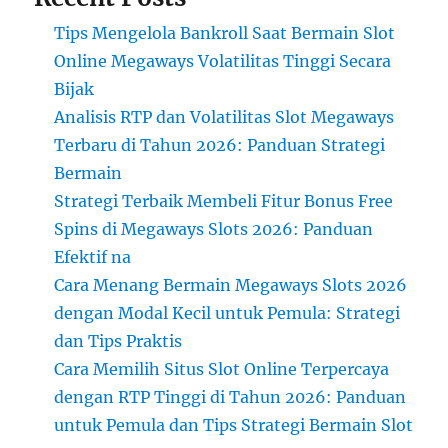
Tips Mengelola Bankroll Saat Bermain Slot
Online Megaways Volatilitas Tinggi Secara
Bijak
Analisis RTP dan Volatilitas Slot Megaways
Terbaru di Tahun 2026: Panduan Strategi
Bermain
Strategi Terbaik Membeli Fitur Bonus Free
Spins di Megaways Slots 2026: Panduan
Efektif na
Cara Menang Bermain Megaways Slots 2026
dengan Modal Kecil untuk Pemula: Strategi
dan Tips Praktis
Cara Memilih Situs Slot Online Terpercaya
dengan RTP Tinggi di Tahun 2026: Panduan
untuk Pemula dan Tips Strategi Bermain Slot