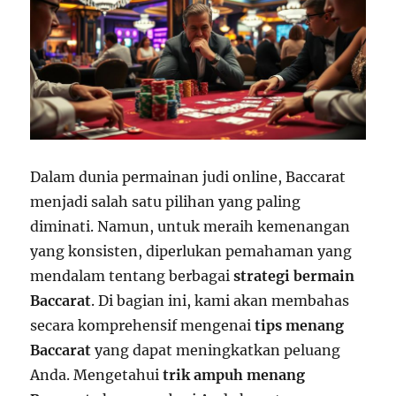
Dalam dunia permainan judi online, Baccarat
menjadi salah satu pilihan yang paling
diminati. Namun, untuk meraih kemenangan
yang konsisten, diperlukan pemahaman yang
mendalam tentang berbagai
strategi bermain
Baccarat
. Di bagian ini, kami akan membahas
secara komprehensif mengenai
tips menang
Baccarat
yang dapat meningkatkan peluang
Anda. Mengetahui
trik ampuh menang