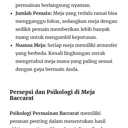
permainan berlangsung nyaman.
Jumlah Pemain:
Meja yang terlalu ramai bisa
mengganggu fokus, sedangkan meja dengan
sedikit pemain memberikan lebih banyak
ruang untuk mengambil keputusan.
Nuansa Meja:
Setiap meja memiliki atmosfer
yang berbeda. Kenali lingkungan untuk
mengetahui meja mana yang paling sesuai
dengan gaya bermain Anda.
Persepsi dan Psikologi di Meja
Baccarat
Psikologi Permainan Baccarat
memiliki
peranan penting dalam menentukan hasil