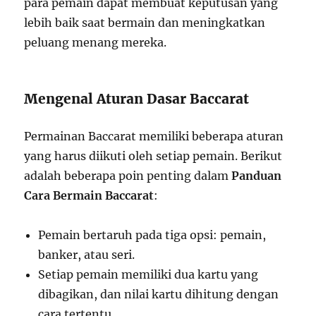
para pemain dapat membuat keputusan yang
lebih baik saat bermain dan meningkatkan
peluang menang mereka.
Mengenal Aturan Dasar Baccarat
Permainan Baccarat memiliki beberapa aturan
yang harus diikuti oleh setiap pemain. Berikut
adalah beberapa poin penting dalam
Panduan
Cara Bermain Baccarat
:
Pemain bertaruh pada tiga opsi: pemain,
banker, atau seri.
Setiap pemain memiliki dua kartu yang
dibagikan, dan nilai kartu dihitung dengan
cara tertentu.