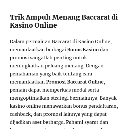
Trik Ampuh Menang Baccarat di
Kasino Online
Dalam permainan Baccarat di Kasino Online,
memanfaatkan berbagai
Bonus Kasino
dan
promosi sangatlah penting untuk
meningkatkan peluang menang. Dengan
pemahaman yang baik tentang cara
memanfaatkan
Promosi Baccarat Online
,
pemain dapat memperluas modal serta
mengoptimalkan strategi bermainnya. Banyak
kasino online menawarkan bonus pendaftaran,
cashback, dan promosi lainnya yang dapat
dijadikan aset berharga. Pahami syarat dan