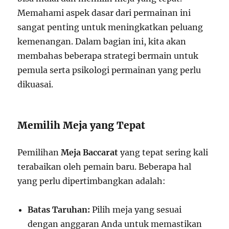
Memahami aspek dasar dari permainan ini
sangat penting untuk meningkatkan peluang
kemenangan. Dalam bagian ini, kita akan
membahas beberapa strategi bermain untuk
pemula serta psikologi permainan yang perlu
dikuasai.
Memilih Meja yang Tepat
Pemilihan
Meja Baccarat
yang tepat sering kali
terabaikan oleh pemain baru. Beberapa hal
yang perlu dipertimbangkan adalah:
Batas Taruhan:
Pilih meja yang sesuai
dengan anggaran Anda untuk memastikan