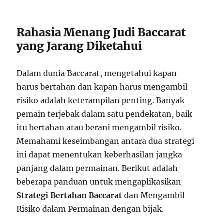
Rahasia Menang Judi Baccarat
yang Jarang Diketahui
Dalam dunia Baccarat, mengetahui kapan
harus bertahan dan kapan harus mengambil
risiko adalah keterampilan penting. Banyak
pemain terjebak dalam satu pendekatan, baik
itu bertahan atau berani mengambil risiko.
Memahami keseimbangan antara dua strategi
ini dapat menentukan keberhasilan jangka
panjang dalam permainan. Berikut adalah
beberapa panduan untuk mengaplikasikan
Strategi Bertahan Baccarat
dan Mengambil
Risiko dalam Permainan dengan bijak.