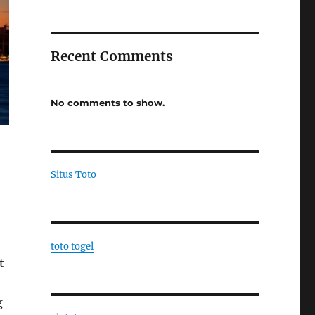
Recent Comments
No comments to show.
Situs Toto
,
toto togel
t
g