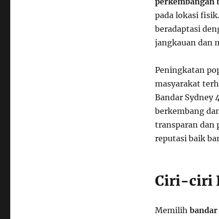
perkembangan b
pada lokasi fis
beradaptasi de
jangkauan dan m
Peningkatan pop
masyarakat terh
Bandar Sydney 
berkembang dan 
transparan dan 
reputasi baik ba
Ciri-cir
Memilih
bandar 