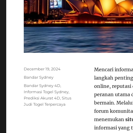
Posted
December 19, 2024
Mencari inform
on
Categories
Bandar Sydney
langkah penting
Tags
Bandar Sydney 4D
,
online, reputasi
Informasi Togel Sydney
,
peranan utama 
Prediksi Akurat 4D
,
Situs
bermain. Melalu
Judi Togel Terpercaya
forum komunitas
menemukan
sit
informasi yang