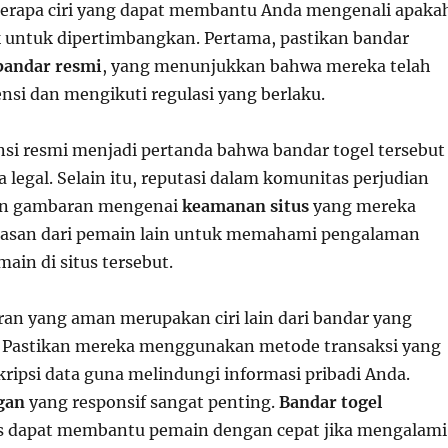
erapa ciri yang dapat membantu Anda mengenali apaka
ak untuk dipertimbangkan. Pertama, pastikan bandar
bandar resmi
, yang menunjukkan bahwa mereka telah
nsi dan mengikuti regulasi yang berlaku.
nsi resmi menjadi pertanda bahwa bandar togel tersebut
a legal. Selain itu, reputasi dalam komunitas perjudian
an gambaran mengenai
keamanan situs
yang mereka
ulasan dari pemain lain untuk memahami pengalaman
ain di situs tersebut.
an yang aman merupakan ciri lain dari bandar yang
. Pastikan mereka menggunakan metode transaksi yang
kripsi data guna melindungi informasi pribadi Anda.
gan
yang responsif sangat penting.
Bandar togel
 dapat membantu pemain dengan cepat jika mengalami