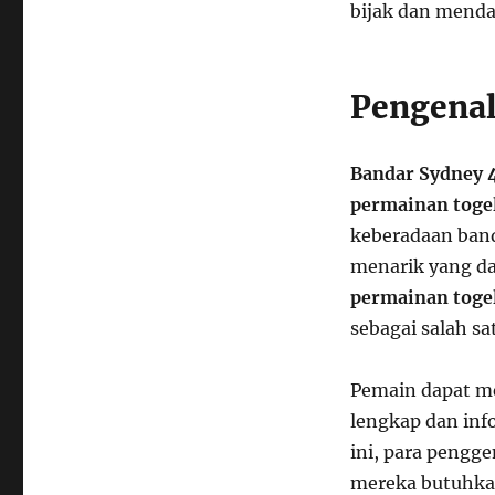
bijak dan menda
Pengenal
Bandar Sydney 
permainan toge
keberadaan ban
menarik yang d
permainan toge
sebagai salah s
Pemain dapat 
lengkap dan info
ini, para peng
mereka butuhkan