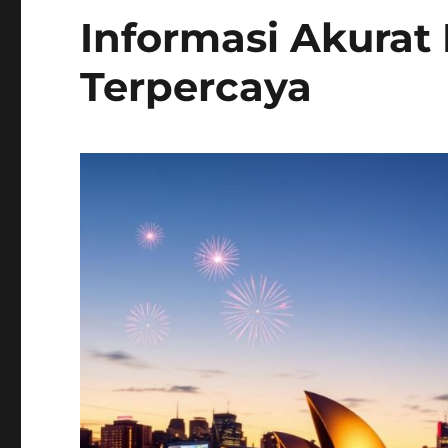
Informasi Akurat
Terpercaya