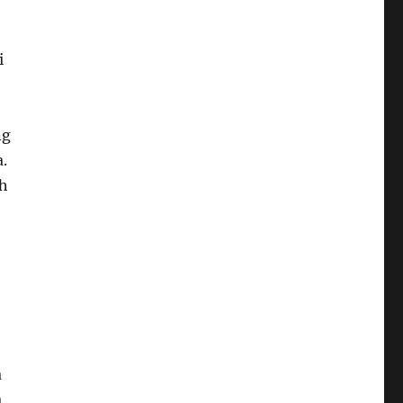
i
ng
.
ih
a
a