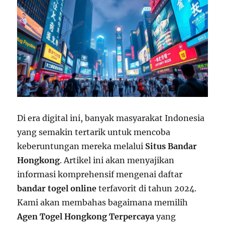
Di era digital ini, banyak masyarakat Indonesia
yang semakin tertarik untuk mencoba
keberuntungan mereka melalui
Situs Bandar
Hongkong
. Artikel ini akan menyajikan
informasi komprehensif mengenai daftar
bandar togel online
terfavorit di tahun 2024.
Kami akan membahas bagaimana memilih
Agen Togel Hongkong Terpercaya
yang