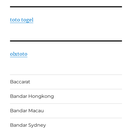
toto togel
olxtoto
Baccarat
Bandar Hongkong
Bandar Macau
Bandar Sydney