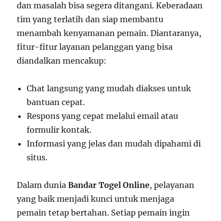
dan masalah bisa segera ditangani. Keberadaan
tim yang terlatih dan siap membantu
menambah kenyamanan pemain. Diantaranya,
fitur-fitur layanan pelanggan yang bisa
diandalkan mencakup:
Chat langsung yang mudah diakses untuk
bantuan cepat.
Respons yang cepat melalui email atau
formulir kontak.
Informasi yang jelas dan mudah dipahami di
situs.
Dalam dunia
Bandar Togel Online
, pelayanan
yang baik menjadi kunci untuk menjaga
pemain tetap bertahan. Setiap pemain ingin