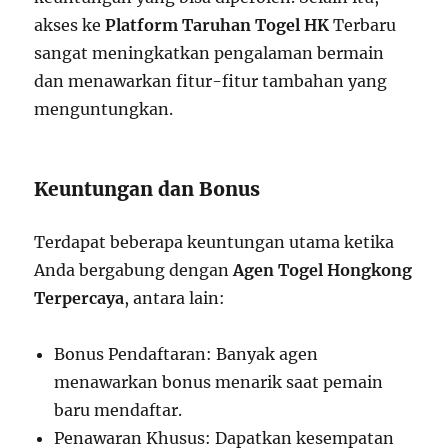
akses ke
Platform Taruhan Togel HK
Terbaru
sangat meningkatkan pengalaman bermain
dan menawarkan fitur-fitur tambahan yang
menguntungkan.
Keuntungan dan Bonus
Terdapat beberapa keuntungan utama ketika
Anda bergabung dengan
Agen Togel Hongkong
Terpercaya
, antara lain:
Bonus Pendaftaran: Banyak agen
menawarkan bonus menarik saat pemain
baru mendaftar.
Penawaran Khusus: Dapatkan kesempatan