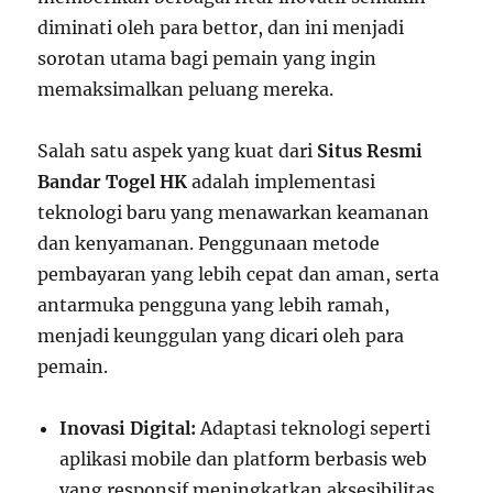
diminati oleh para bettor, dan ini menjadi
sorotan utama bagi pemain yang ingin
memaksimalkan peluang mereka.
Salah satu aspek yang kuat dari
Situs Resmi
Bandar Togel HK
adalah implementasi
teknologi baru yang menawarkan keamanan
dan kenyamanan. Penggunaan metode
pembayaran yang lebih cepat dan aman, serta
antarmuka pengguna yang lebih ramah,
menjadi keunggulan yang dicari oleh para
pemain.
Inovasi Digital:
Adaptasi teknologi seperti
aplikasi mobile dan platform berbasis web
yang responsif meningkatkan aksesibilitas.