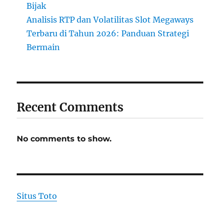
Bijak
Analisis RTP dan Volatilitas Slot Megaways
Terbaru di Tahun 2026: Panduan Strategi
Bermain
Recent Comments
No comments to show.
Situs Toto