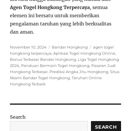
Agen Togel Hongkong Terpercaya
, semua
elemen ini bersatu untuk memberikan
pengalaman taruhan yang lebih berkualitas
dan aman.
Posted
Categories
Tags
November 10, 2024
Bandar Hongkong
agen togel
on
hongkong terpercaya
,
Aplikasi Togel Hongkong Online
,
Bonus Terbesar Bandar Hongkong
,
Liga Togel Hongkong
2024
,
Panduan Bermain Togel Hongkong
,
Pasaran Judi
Hongkong Terbesar
,
Prediksi Angka Jitu Hongkong
,
Situs
Resmi Bandar Togel Hongkong
,
Taruhan Online
Hongkong Terbaik
Search
SEARCH