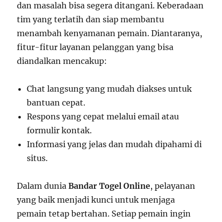
dan masalah bisa segera ditangani. Keberadaan
tim yang terlatih dan siap membantu
menambah kenyamanan pemain. Diantaranya,
fitur-fitur layanan pelanggan yang bisa
diandalkan mencakup:
Chat langsung yang mudah diakses untuk
bantuan cepat.
Respons yang cepat melalui email atau
formulir kontak.
Informasi yang jelas dan mudah dipahami di
situs.
Dalam dunia
Bandar Togel Online
, pelayanan
yang baik menjadi kunci untuk menjaga
pemain tetap bertahan. Setiap pemain ingin