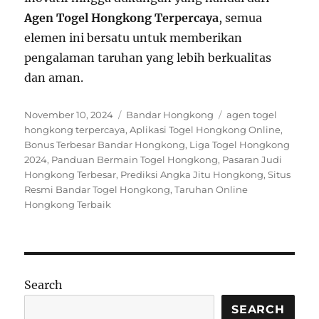
Agen Togel Hongkong Terpercaya
, semua
elemen ini bersatu untuk memberikan
pengalaman taruhan yang lebih berkualitas
dan aman.
Posted
Categories
Tags
November 10, 2024
Bandar Hongkong
agen togel
on
hongkong terpercaya
,
Aplikasi Togel Hongkong Online
,
Bonus Terbesar Bandar Hongkong
,
Liga Togel Hongkong
2024
,
Panduan Bermain Togel Hongkong
,
Pasaran Judi
Hongkong Terbesar
,
Prediksi Angka Jitu Hongkong
,
Situs
Resmi Bandar Togel Hongkong
,
Taruhan Online
Hongkong Terbaik
Search
SEARCH