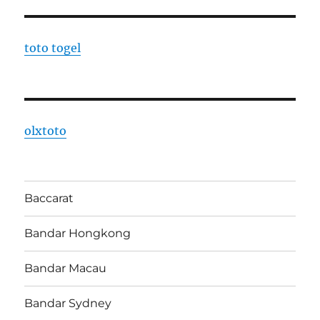
toto togel
olxtoto
Baccarat
Bandar Hongkong
Bandar Macau
Bandar Sydney