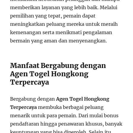
memberikan layanan yang lebih baik. Melalui
pemilihan yang tepat, pemain dapat
meningkatkan peluang mereka untuk meraih
kemenangan serta menikmati pengalaman
bermain yang aman dan menyenangkan.
Manfaat Bergabung dengan
Agen Togel Hongkong
Terpercaya
Bergabung dengan
Agen Togel Hongkong
Terpercaya
membuka berbagai peluang
menarik untuk para pemain. Dari mulai bonus
pendaftaran hingga penawaran khusus, banyak
keuntungan yang bisa diperoleh. Selain itu,