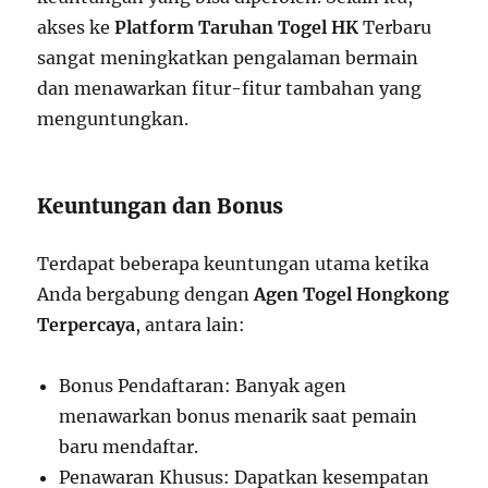
akses ke
Platform Taruhan Togel HK
Terbaru
sangat meningkatkan pengalaman bermain
dan menawarkan fitur-fitur tambahan yang
menguntungkan.
Keuntungan dan Bonus
Terdapat beberapa keuntungan utama ketika
Anda bergabung dengan
Agen Togel Hongkong
Terpercaya
, antara lain:
Bonus Pendaftaran: Banyak agen
menawarkan bonus menarik saat pemain
baru mendaftar.
Penawaran Khusus: Dapatkan kesempatan