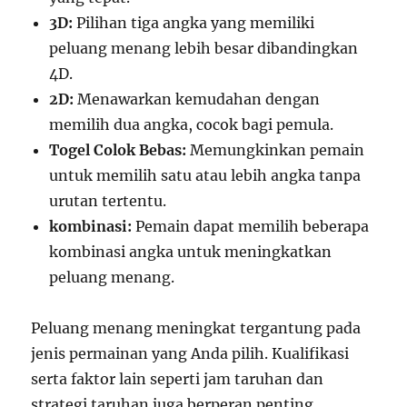
3D:
Pilihan tiga angka yang memiliki
peluang menang lebih besar dibandingkan
4D.
2D:
Menawarkan kemudahan dengan
memilih dua angka, cocok bagi pemula.
Togel Colok Bebas:
Memungkinkan pemain
untuk memilih satu atau lebih angka tanpa
urutan tertentu.
kombinasi:
Pemain dapat memilih beberapa
kombinasi angka untuk meningkatkan
peluang menang.
Peluang menang meningkat tergantung pada
jenis permainan yang Anda pilih. Kualifikasi
serta faktor lain seperti jam taruhan dan
strategi taruhan juga berperan penting.