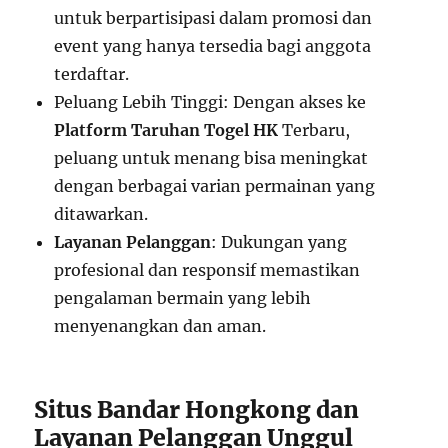
untuk berpartisipasi dalam promosi dan
event yang hanya tersedia bagi anggota
terdaftar.
Peluang Lebih Tinggi: Dengan akses ke
Platform Taruhan Togel HK
Terbaru,
peluang untuk menang bisa meningkat
dengan berbagai varian permainan yang
ditawarkan.
Layanan Pelanggan
: Dukungan yang
profesional dan responsif memastikan
pengalaman bermain yang lebih
menyenangkan dan aman.
Situs Bandar Hongkong dan
Layanan Pelanggan Unggul