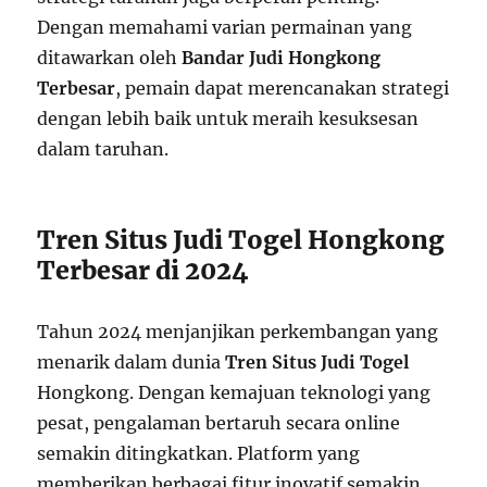
Dengan memahami varian permainan yang
ditawarkan oleh
Bandar Judi Hongkong
Terbesar
, pemain dapat merencanakan strategi
dengan lebih baik untuk meraih kesuksesan
dalam taruhan.
Tren Situs Judi Togel Hongkong
Terbesar di 2024
Tahun 2024 menjanjikan perkembangan yang
menarik dalam dunia
Tren Situs Judi Togel
Hongkong. Dengan kemajuan teknologi yang
pesat, pengalaman bertaruh secara online
semakin ditingkatkan. Platform yang
memberikan berbagai fitur inovatif semakin