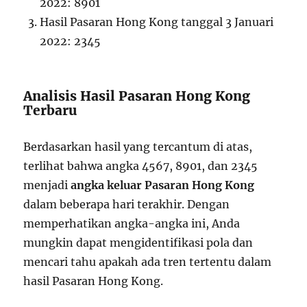
2022: 8901
Hasil Pasaran Hong Kong tanggal 3 Januari
2022: 2345
Analisis Hasil Pasaran Hong Kong
Terbaru
Berdasarkan hasil yang tercantum di atas,
terlihat bahwa angka 4567, 8901, dan 2345
menjadi
angka keluar Pasaran Hong Kong
dalam beberapa hari terakhir. Dengan
memperhatikan angka-angka ini, Anda
mungkin dapat mengidentifikasi pola dan
mencari tahu apakah ada tren tertentu dalam
hasil Pasaran Hong Kong.