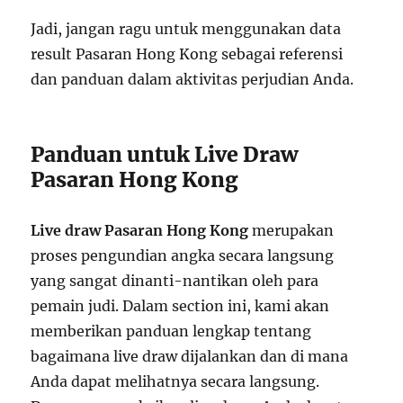
Jadi, jangan ragu untuk menggunakan data
result Pasaran Hong Kong sebagai referensi
dan panduan dalam aktivitas perjudian Anda.
Panduan untuk Live Draw
Pasaran Hong Kong
Live draw Pasaran Hong Kong
merupakan
proses pengundian angka secara langsung
yang sangat dinanti-nantikan oleh para
pemain judi. Dalam section ini, kami akan
memberikan panduan lengkap tentang
bagaimana live draw dijalankan dan di mana
Anda dapat melihatnya secara langsung.