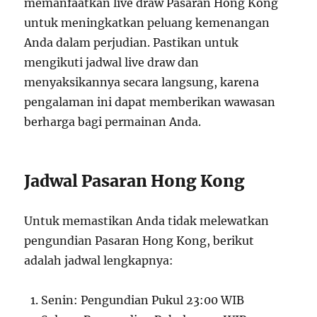
memanfaatkan live draw Pasaran Hong Kong
untuk meningkatkan peluang kemenangan
Anda dalam perjudian. Pastikan untuk
mengikuti jadwal live draw dan
menyaksikannya secara langsung, karena
pengalaman ini dapat memberikan wawasan
berharga bagi permainan Anda.
Jadwal Pasaran Hong Kong
Untuk memastikan Anda tidak melewatkan
pengundian Pasaran Hong Kong, berikut
adalah jadwal lengkapnya:
Senin: Pengundian Pukul 23:00 WIB