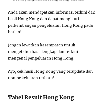
Anda akan mendapatkan informasi terkini dari
hasil Hong Kong dan dapat mengikuti
perkembangan pengeluaran Hong Kong pada
hari ini.
Jangan lewatkan kesempatan untuk
mengetahui hasil lengkap dan terkini
mengenai pengeluaran Hong Kong.
Ayo, cek hasil Hong Kong yang terupdate dan
nomor keluaran terbaru!
Tabel Result Hong Kong