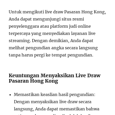
Untuk mengikuti live draw Pasaran Hong Kong,
Anda dapat mengunjungi situs resmi
penyelenggara atau platform judi online
terpercaya yang menyediakan layanan live
streaming. Dengan demikian, Anda dapat
melihat pengundian angka secara langsung
tanpa harus pergi ke tempat pengundian.
Keuntungan Menyaksikan Live Draw
Pasaran Hong Kong
Memastikan keaslian hasil pengundian:
Dengan menyaksikan live draw secara
langsung, Anda dapat memastikan bahwa