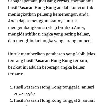
Sebagai pemain judi yang cerdas, memahami
hasil Pasaran Hong Kong
adalah kunci untuk
meningkatkan peluang kemenangan Anda.
Anda dapat menggunakannya untuk
mengembangkan strategi taruhan Anda,
mengidentifikasi angka yang sering keluar,
dan menghindari angka yang jarang muncul.
Untuk memberikan gambaran yang lebih jelas
tentang
hasil Pasaran Hong Kong
terbaru,
berikut ini adalah beberapa angka keluar
terbaru:
Hasil Pasaran Hong Kong tanggal 1 Januari
2022: 4567
Hasil Pasaran Hong Kong tanggal 2 Januari