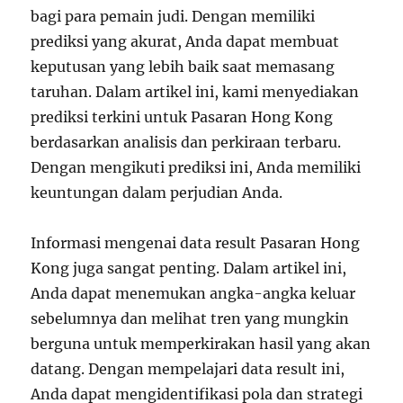
bagi para pemain judi. Dengan memiliki
prediksi yang akurat, Anda dapat membuat
keputusan yang lebih baik saat memasang
taruhan. Dalam artikel ini, kami menyediakan
prediksi terkini untuk Pasaran Hong Kong
berdasarkan analisis dan perkiraan terbaru.
Dengan mengikuti prediksi ini, Anda memiliki
keuntungan dalam perjudian Anda.
Informasi mengenai data result Pasaran Hong
Kong juga sangat penting. Dalam artikel ini,
Anda dapat menemukan angka-angka keluar
sebelumnya dan melihat tren yang mungkin
berguna untuk memperkirakan hasil yang akan
datang. Dengan mempelajari data result ini,
Anda dapat mengidentifikasi pola dan strategi