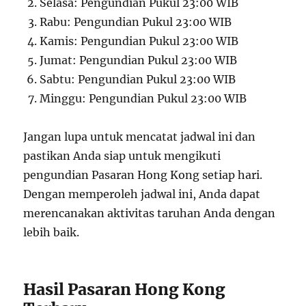
Selasa: Pengundian Pukul 23:00 WIB
Rabu: Pengundian Pukul 23:00 WIB
Kamis: Pengundian Pukul 23:00 WIB
Jumat: Pengundian Pukul 23:00 WIB
Sabtu: Pengundian Pukul 23:00 WIB
Minggu: Pengundian Pukul 23:00 WIB
Jangan lupa untuk mencatat jadwal ini dan
pastikan Anda siap untuk mengikuti
pengundian Pasaran Hong Kong setiap hari.
Dengan memperoleh jadwal ini, Anda dapat
merencanakan aktivitas taruhan Anda dengan
lebih baik.
Hasil Pasaran Hong Kong