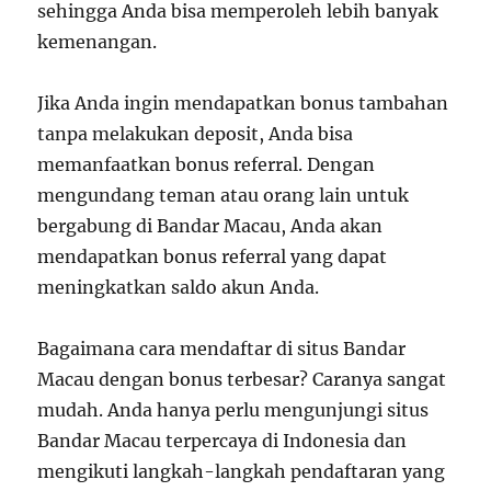
sehingga Anda bisa memperoleh lebih banyak
kemenangan.
Jika Anda ingin mendapatkan bonus tambahan
tanpa melakukan deposit, Anda bisa
memanfaatkan bonus referral. Dengan
mengundang teman atau orang lain untuk
bergabung di Bandar Macau, Anda akan
mendapatkan bonus referral yang dapat
meningkatkan saldo akun Anda.
Bagaimana cara mendaftar di situs Bandar
Macau dengan bonus terbesar? Caranya sangat
mudah. Anda hanya perlu mengunjungi situs
Bandar Macau terpercaya di Indonesia dan
mengikuti langkah-langkah pendaftaran yang