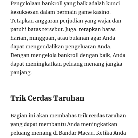
Pengelolaan bankroll yang baik adalah kunci
kesuksesan dalam bermain game kasino.
Tetapkan anggaran perjudian yang wajar dan
patuhi batas tersebut. Juga, tetapkan batas
harian, mingguan, atau bulanan agar Anda
dapat mengendalikan pengeluaran Anda.
Dengan mengelola bankroll dengan baik, Anda
dapat meningkatkan peluang menang jangka
panjang.
Trik Cerdas Taruhan
Bagian ini akan membahas
trik cerdas taruhan
yang dapat membantu Anda meningkatkan
peluang menang di Bandar Macau. Ketika Anda