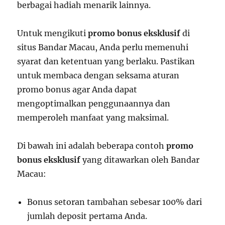
berbagai hadiah menarik lainnya.
Untuk mengikuti
promo bonus eksklusif
di
situs Bandar Macau, Anda perlu memenuhi
syarat dan ketentuan yang berlaku. Pastikan
untuk membaca dengan seksama aturan
promo bonus agar Anda dapat
mengoptimalkan penggunaannya dan
memperoleh manfaat yang maksimal.
Di bawah ini adalah beberapa contoh
promo
bonus eksklusif
yang ditawarkan oleh Bandar
Macau:
Bonus setoran tambahan sebesar 100% dari
jumlah deposit pertama Anda.