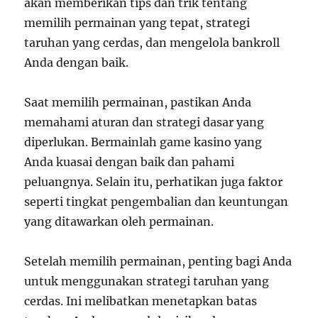
akan memberikan tips dan trik tentang
memilih permainan yang tepat, strategi
taruhan yang cerdas, dan mengelola bankroll
Anda dengan baik.
Saat memilih permainan, pastikan Anda
memahami aturan dan strategi dasar yang
diperlukan. Bermainlah game kasino yang
Anda kuasai dengan baik dan pahami
peluangnya. Selain itu, perhatikan juga faktor
seperti tingkat pengembalian dan keuntungan
yang ditawarkan oleh permainan.
Setelah memilih permainan, penting bagi Anda
untuk menggunakan strategi taruhan yang
cerdas. Ini melibatkan menetapkan batas