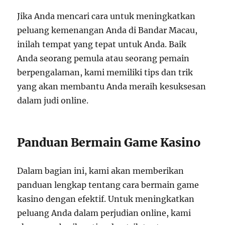
Jika Anda mencari cara untuk meningkatkan
peluang kemenangan Anda di Bandar Macau,
inilah tempat yang tepat untuk Anda. Baik
Anda seorang pemula atau seorang pemain
berpengalaman, kami memiliki tips dan trik
yang akan membantu Anda meraih kesuksesan
dalam judi online.
Panduan Bermain Game Kasino
Dalam bagian ini, kami akan memberikan
panduan lengkap tentang cara bermain game
kasino dengan efektif. Untuk meningkatkan
peluang Anda dalam perjudian online, kami