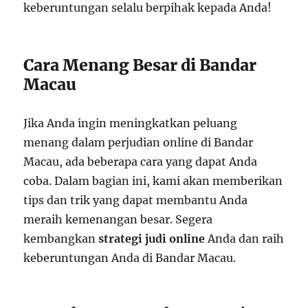
keberuntungan selalu berpihak kepada Anda!
Cara Menang Besar di Bandar
Macau
Jika Anda ingin meningkatkan peluang
menang dalam perjudian online di Bandar
Macau, ada beberapa cara yang dapat Anda
coba. Dalam bagian ini, kami akan memberikan
tips dan trik yang dapat membantu Anda
meraih kemenangan besar. Segera
kembangkan
strategi judi online
Anda dan raih
keberuntungan Anda di Bandar Macau.