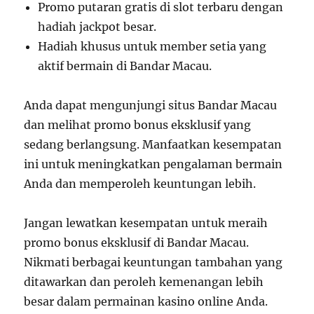
Promo putaran gratis di slot terbaru dengan
hadiah jackpot besar.
Hadiah khusus untuk member setia yang
aktif bermain di Bandar Macau.
Anda dapat mengunjungi situs Bandar Macau
dan melihat promo bonus eksklusif yang
sedang berlangsung. Manfaatkan kesempatan
ini untuk meningkatkan pengalaman bermain
Anda dan memperoleh keuntungan lebih.
Jangan lewatkan kesempatan untuk meraih
promo bonus eksklusif di Bandar Macau.
Nikmati berbagai keuntungan tambahan yang
ditawarkan dan peroleh kemenangan lebih
besar dalam permainan kasino online Anda.