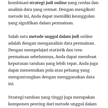
kombinasi
strategi judi online
yang cerdas dan
analisis data yang cermat. Dengan mengikuti
metode ini, Anda dapat memiliki keunggulan
yang signifikan dalam permainan.
Salah satu
metode unggul dalam judi
online
adalah dengan menganalisis data permainan.
Dengan mempelajari statistik dan tren
permainan sebelumnya, Anda dapat membuat
keputusan taruhan yang lebih tepat. Anda juga
dapat menemukan pola atau peluang yang
menguntungkan dengan menggunakan data
ini.
Strategi taruhan yang tinggi juga merupakan
komponen penting dari metode unggul dalam