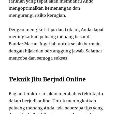
taruhan yang tepat akan membantu Anda
mengoptimalkan kemenangan dan
mengurangi risiko kerugian.
Dengan mengikuti tips dan trik ini, Anda dapat
meningkatkan peluang menang besar di
Bandar Macau. Ingatlah untuk selalu bermain
dengan bijak dan bertanggung jawab. Selamat
mencoba dan semoga sukses!
Teknik Jitu Berjudi Online
Bagian terakhir ini akan membahas teknik jitu
dalam berjudi online. Untuk meningkatkan
peluang menang Anda, ada beberapa tips yang