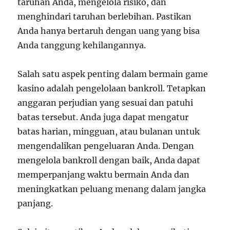
taruhan Anda, mengelola risiko, dan
menghindari taruhan berlebihan. Pastikan
Anda hanya bertaruh dengan uang yang bisa
Anda tanggung kehilangannya.
Salah satu aspek penting dalam bermain game
kasino adalah pengelolaan bankroll. Tetapkan
anggaran perjudian yang sesuai dan patuhi
batas tersebut. Anda juga dapat mengatur
batas harian, mingguan, atau bulanan untuk
mengendalikan pengeluaran Anda. Dengan
mengelola bankroll dengan baik, Anda dapat
memperpanjang waktu bermain Anda dan
meningkatkan peluang menang dalam jangka
panjang.