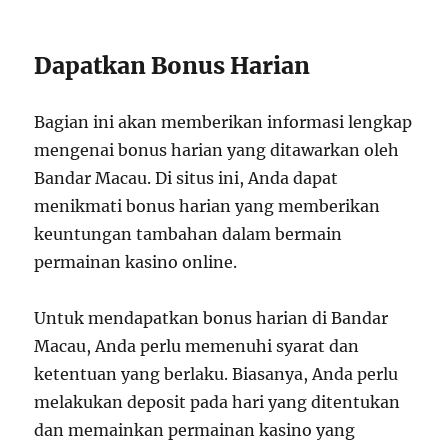
Dapatkan Bonus Harian
Bagian ini akan memberikan informasi lengkap
mengenai bonus harian yang ditawarkan oleh
Bandar Macau. Di situs ini, Anda dapat
menikmati bonus harian yang memberikan
keuntungan tambahan dalam bermain
permainan kasino online.
Untuk mendapatkan bonus harian di Bandar
Macau, Anda perlu memenuhi syarat dan
ketentuan yang berlaku. Biasanya, Anda perlu
melakukan deposit pada hari yang ditentukan
dan memainkan permainan kasino yang