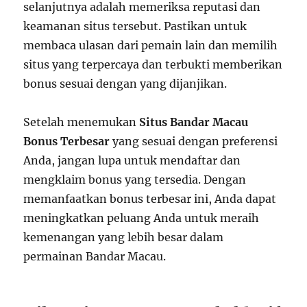
selanjutnya adalah memeriksa reputasi dan
keamanan situs tersebut. Pastikan untuk
membaca ulasan dari pemain lain dan memilih
situs yang terpercaya dan terbukti memberikan
bonus sesuai dengan yang dijanjikan.
Setelah menemukan
Situs Bandar Macau
Bonus Terbesar
yang sesuai dengan preferensi
Anda, jangan lupa untuk mendaftar dan
mengklaim bonus yang tersedia. Dengan
memanfaatkan bonus terbesar ini, Anda dapat
meningkatkan peluang Anda untuk meraih
kemenangan yang lebih besar dalam
permainan Bandar Macau.