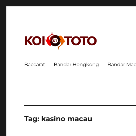
Daftar Bandar Toto Macau Terpercaya
Freerestaurantcoupons
Baccarat
Bandar Hongkong
Bandar Ma
Tag:
kasino macau