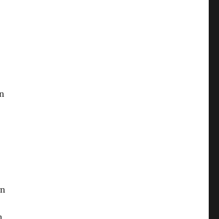
an
an
n