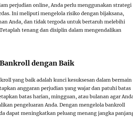
alam perjudian online, Anda perlu menggunakan strategi
das. Ini meliputi mengelola risiko dengan bijaksana,
an Anda, dan tidak tergoda untuk bertaruh melebihi
Tetaplah tenang dan disiplin dalam mengendalikan
Bankroll dengan Baik
kroll yang baik adalah kunci kesuksesan dalam bermain
tapkan anggaran perjudian yang wajar dan patuhi batas
 tetapkan batas harian, mingguan, atau bulanan agar And
likan pengeluaran Anda. Dengan mengelola bankroll
nda dapat meningkatkan peluang menang jangka panjan