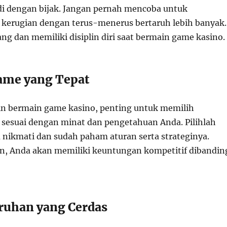
di dengan bijak. Jangan pernah mencoba untuk
kerugian dengan terus-menerus bertaruh lebih banyak.
ng dan memiliki disiplin diri saat bermain game kasino.
ame yang Tepat
in bermain game kasino, penting untuk memilih
sesuai dengan minat dan pengetahuan Anda. Pilihlah
nikmati dan sudah paham aturan serta strateginya.
, Anda akan memiliki keuntungan kompetitif dibandin
aruhan yang Cerdas