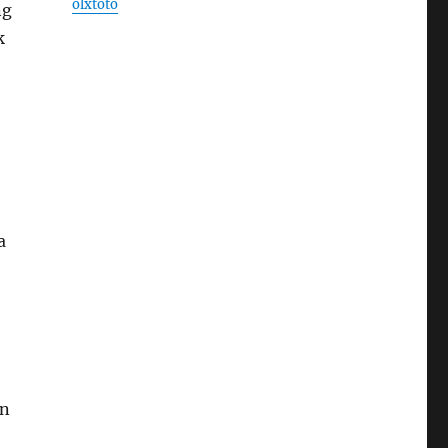
olxtoto
ng
k
a
an