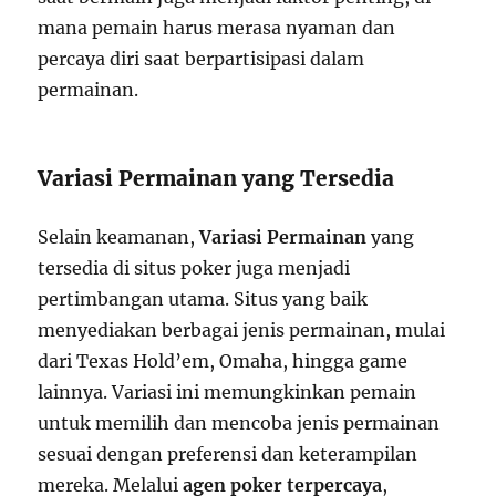
mana pemain harus merasa nyaman dan
percaya diri saat berpartisipasi dalam
permainan.
Variasi Permainan yang Tersedia
Selain keamanan,
Variasi Permainan
yang
tersedia di situs poker juga menjadi
pertimbangan utama. Situs yang baik
menyediakan berbagai jenis permainan, mulai
dari Texas Hold’em, Omaha, hingga game
lainnya. Variasi ini memungkinkan pemain
untuk memilih dan mencoba jenis permainan
sesuai dengan preferensi dan keterampilan
mereka. Melalui
agen poker terpercaya
,