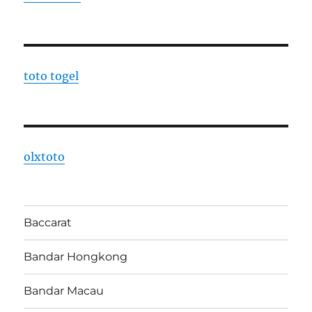
toto togel
olxtoto
Baccarat
Bandar Hongkong
Bandar Macau