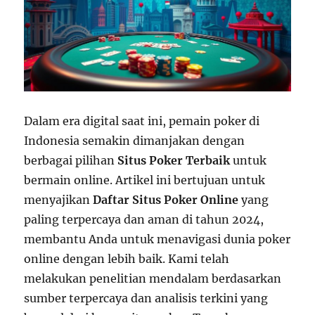
Dalam era digital saat ini, pemain poker di
Indonesia semakin dimanjakan dengan
berbagai pilihan
Situs Poker Terbaik
untuk
bermain online. Artikel ini bertujuan untuk
menyajikan
Daftar Situs Poker Online
yang
paling terpercaya dan aman di tahun 2024,
membantu Anda untuk menavigasi dunia poker
online dengan lebih baik. Kami telah
melakukan penelitian mendalam berdasarkan
sumber terpercaya dan analisis terkini yang