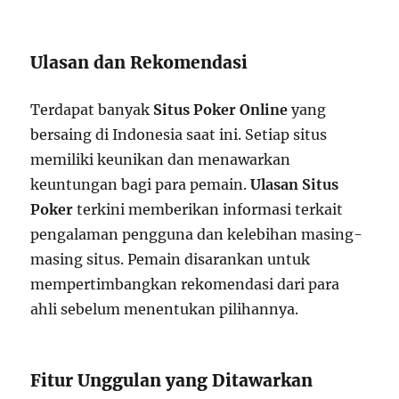
Ulasan dan Rekomendasi
Terdapat banyak
Situs Poker Online
yang
bersaing di Indonesia saat ini. Setiap situs
memiliki keunikan dan menawarkan
keuntungan bagi para pemain.
Ulasan Situs
Poker
terkini memberikan informasi terkait
pengalaman pengguna dan kelebihan masing-
masing situs. Pemain disarankan untuk
mempertimbangkan rekomendasi dari para
ahli sebelum menentukan pilihannya.
Fitur Unggulan yang Ditawarkan