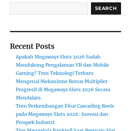
SEARCH
Recent Posts
Apakah Megaways Slots 2026 Sudah
Mendukung Pengalaman VR dan Mobile
Gaming? Tren Teknologi Terbaru
Mengenal Mekanisme Bonus Multiplier
Progresif di Megaways Slots 2026 Secara
Mendalam
Tren Perkembangan Fitur Cascading Reels
pada Megaways Slots 2026: Inovasi dan
Prospek Industri
Tips Mengelola Bankroll Saat Bermain Slot