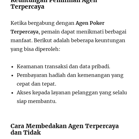
Terpercaya
Ketika bergabung dengan
Agen Poker
Terpercaya
, pemain dapat menikmati berbagai
manfaat. Berikut adalah beberapa keuntungan
yang bisa diperoleh:
Keamanan transaksi dan data pribadi.
Pembayaran hadiah dan kemenangan yang
cepat dan tepat.
Akses kepada layanan pelanggan yang selalu
siap membantu.
Cara Membedakan Agen Terpercaya
dan Tidak