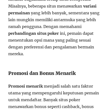
Misalnya, beberapa situs menawarkan
variasi
permainan
yang lebih banyak, sementara yang
lain mungkin memiliki antarmuka yang lebih
ramah pengguna. Dengan memahami
perbandingan situs poker
ini, pemain dapat
menentukan opsi mana yang paling sesuai
dengan preferensi dan pengalaman bermain
mereka.
Promosi dan Bonus Menarik
Promosi menarik
menjadi salah satu faktor
utama yang mempengaruhi keputusan pemain
untuk mendaftar. Banyak situs poker
menawarkan bonus seperti cashback, bonus