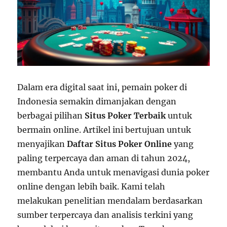
Dalam era digital saat ini, pemain poker di
Indonesia semakin dimanjakan dengan
berbagai pilihan
Situs Poker Terbaik
untuk
bermain online. Artikel ini bertujuan untuk
menyajikan
Daftar Situs Poker Online
yang
paling terpercaya dan aman di tahun 2024,
membantu Anda untuk menavigasi dunia poker
online dengan lebih baik. Kami telah
melakukan penelitian mendalam berdasarkan
sumber terpercaya dan analisis terkini yang