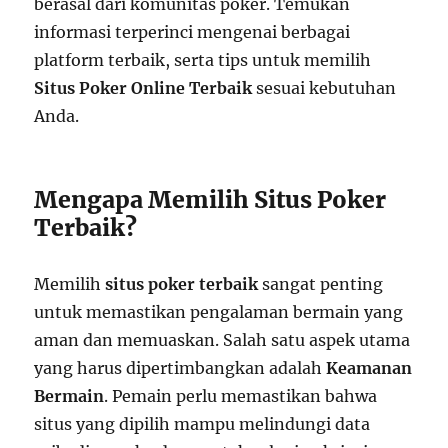
berasal dari komunitas poker. Temukan
informasi terperinci mengenai berbagai
platform terbaik, serta tips untuk memilih
Situs Poker Online Terbaik
sesuai kebutuhan
Anda.
Mengapa Memilih Situs Poker
Terbaik?
Memilih
situs poker terbaik
sangat penting
untuk memastikan pengalaman bermain yang
aman dan memuaskan. Salah satu aspek utama
yang harus dipertimbangkan adalah
Keamanan
Bermain
. Pemain perlu memastikan bahwa
situs yang dipilih mampu melindungi data