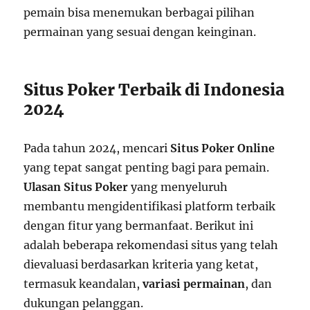
pemain bisa menemukan berbagai pilihan
permainan yang sesuai dengan keinginan.
Situs Poker Terbaik di Indonesia
2024
Pada tahun 2024, mencari
Situs Poker Online
yang tepat sangat penting bagi para pemain.
Ulasan Situs Poker
yang menyeluruh
membantu mengidentifikasi platform terbaik
dengan fitur yang bermanfaat. Berikut ini
adalah beberapa rekomendasi situs yang telah
dievaluasi berdasarkan kriteria yang ketat,
termasuk keandalan,
variasi permainan
, dan
dukungan pelanggan.