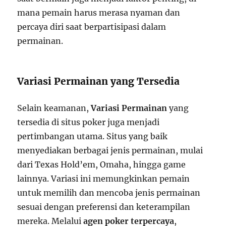
mana pemain harus merasa nyaman dan
percaya diri saat berpartisipasi dalam
permainan.
Variasi Permainan yang Tersedia
Selain keamanan,
Variasi Permainan
yang
tersedia di situs poker juga menjadi
pertimbangan utama. Situs yang baik
menyediakan berbagai jenis permainan, mulai
dari Texas Hold’em, Omaha, hingga game
lainnya. Variasi ini memungkinkan pemain
untuk memilih dan mencoba jenis permainan
sesuai dengan preferensi dan keterampilan
mereka. Melalui
agen poker terpercaya
,