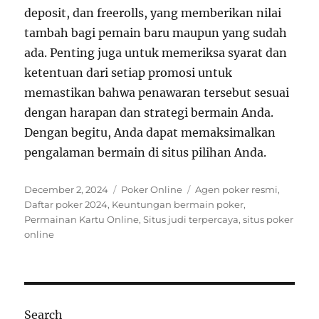
deposit, dan freerolls, yang memberikan nilai
tambah bagi pemain baru maupun yang sudah
ada. Penting juga untuk memeriksa syarat dan
ketentuan dari setiap promosi untuk
memastikan bahwa penawaran tersebut sesuai
dengan harapan dan strategi bermain Anda.
Dengan begitu, Anda dapat memaksimalkan
pengalaman bermain di situs pilihan Anda.
Posted
Categories
Tags
December 2, 2024
Poker Online
Agen poker resmi
,
on
Daftar poker 2024
,
Keuntungan bermain poker
,
Permainan Kartu Online
,
Situs judi terpercaya
,
situs poker
online
Search