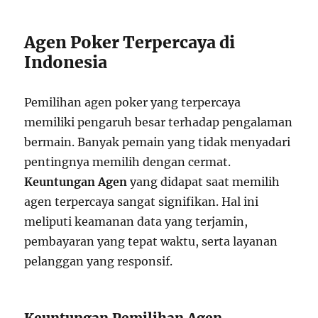
Agen Poker Terpercaya di
Indonesia
Pemilihan agen poker yang terpercaya
memiliki pengaruh besar terhadap pengalaman
bermain. Banyak pemain yang tidak menyadari
pentingnya memilih dengan cermat.
Keuntungan Agen
yang didapat saat memilih
agen terpercaya sangat signifikan. Hal ini
meliputi keamanan data yang terjamin,
pembayaran yang tepat waktu, serta layanan
pelanggan yang responsif.
Keuntungan Pemilihan Agen