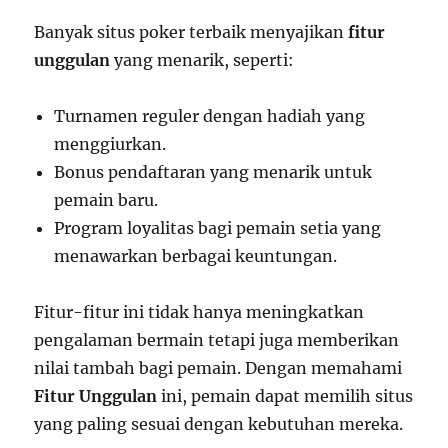
Banyak situs poker terbaik menyajikan
fitur
unggulan
yang menarik, seperti:
Turnamen reguler dengan hadiah yang
menggiurkan.
Bonus pendaftaran yang menarik untuk
pemain baru.
Program loyalitas bagi pemain setia yang
menawarkan berbagai keuntungan.
Fitur-fitur ini tidak hanya meningkatkan
pengalaman bermain tetapi juga memberikan
nilai tambah bagi pemain. Dengan memahami
Fitur Unggulan
ini, pemain dapat memilih situs
yang paling sesuai dengan kebutuhan mereka.