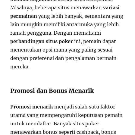
Misalnya, beberapa situs menawarkan
variasi
permainan
yang lebih banyak, sementara yang
lain mungkin memiliki antarmuka yang lebih
ramah pengguna. Dengan memahami
perbandingan situs poker
ini, pemain dapat
menentukan opsi mana yang paling sesuai
dengan preferensi dan pengalaman bermain
mereka.
Promosi dan Bonus Menarik
Promosi menarik
menjadi salah satu faktor
utama yang mempengaruhi keputusan pemain
untuk mendaftar. Banyak situs poker
menawarkan bonus seperti cashback, bonus