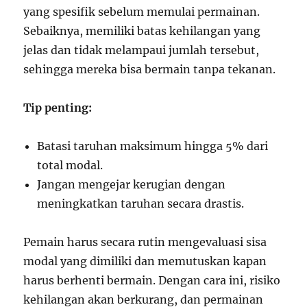
yang spesifik sebelum memulai permainan.
Sebaiknya, memiliki batas kehilangan yang
jelas dan tidak melampaui jumlah tersebut,
sehingga mereka bisa bermain tanpa tekanan.
Tip penting:
Batasi taruhan maksimum hingga 5% dari
total modal.
Jangan mengejar kerugian dengan
meningkatkan taruhan secara drastis.
Pemain harus secara rutin mengevaluasi sisa
modal yang dimiliki dan memutuskan kapan
harus berhenti bermain. Dengan cara ini, risiko
kehilangan akan berkurang, dan permainan