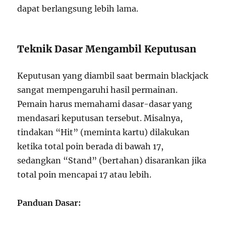
dapat berlangsung lebih lama.
Teknik Dasar Mengambil Keputusan
Keputusan yang diambil saat bermain blackjack
sangat mempengaruhi hasil permainan.
Pemain harus memahami dasar-dasar yang
mendasari keputusan tersebut. Misalnya,
tindakan “Hit” (meminta kartu) dilakukan
ketika total poin berada di bawah 17,
sedangkan “Stand” (bertahan) disarankan jika
total poin mencapai 17 atau lebih.
Panduan Dasar: