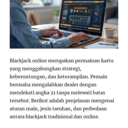
Blackjack online merupakan permainan kartu
yang menggabungkan strategi,
keberuntungan, dan keterampilan. Pemain
berusaha mengalahkan dealer dengan
mendekati angka 21 tanpa melewati batas
tersebut. Berikut adalah penjelasan mengenai
aturan main, jenis taruhan, dan perbedaan
antara blackjack tradisional dan online.