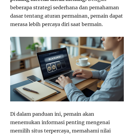
beberapa strategi sederhana dan pemahaman
dasar tentang aturan permainan, pemain dapat
merasa lebih percaya diri saat bermain.
Di dalam panduan ini, pemain akan
menemukan informasi penting mengenai
memilih situs terpercaya, memahami nilai