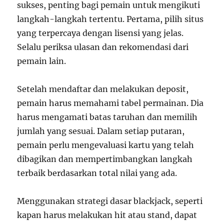
sukses, penting bagi pemain untuk mengikuti
langkah-langkah tertentu. Pertama, pilih situs
yang terpercaya dengan lisensi yang jelas.
Selalu periksa ulasan dan rekomendasi dari
pemain lain.
Setelah mendaftar dan melakukan deposit,
pemain harus memahami tabel permainan. Dia
harus mengamati batas taruhan dan memilih
jumlah yang sesuai. Dalam setiap putaran,
pemain perlu mengevaluasi kartu yang telah
dibagikan dan mempertimbangkan langkah
terbaik berdasarkan total nilai yang ada.
Menggunakan strategi dasar blackjack, seperti
kapan harus melakukan hit atau stand, dapat