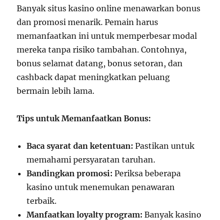
Banyak situs kasino online menawarkan bonus
dan promosi menarik. Pemain harus
memanfaatkan ini untuk memperbesar modal
mereka tanpa risiko tambahan. Contohnya,
bonus selamat datang, bonus setoran, dan
cashback dapat meningkatkan peluang
bermain lebih lama.
Tips untuk Memanfaatkan Bonus:
Baca syarat dan ketentuan:
Pastikan untuk
memahami persyaratan taruhan.
Bandingkan promosi:
Periksa beberapa
kasino untuk menemukan penawaran
terbaik.
Manfaatkan loyalty program:
Banyak kasino