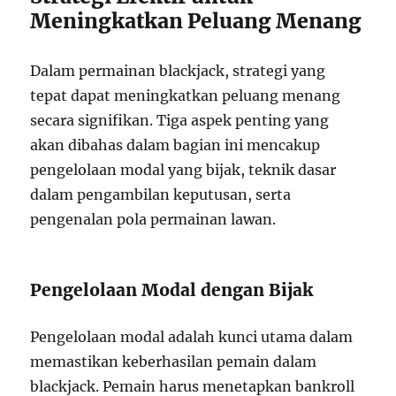
Meningkatkan Peluang Menang
Dalam permainan blackjack, strategi yang
tepat dapat meningkatkan peluang menang
secara signifikan. Tiga aspek penting yang
akan dibahas dalam bagian ini mencakup
pengelolaan modal yang bijak, teknik dasar
dalam pengambilan keputusan, serta
pengenalan pola permainan lawan.
Pengelolaan Modal dengan Bijak
Pengelolaan modal adalah kunci utama dalam
memastikan keberhasilan pemain dalam
blackjack. Pemain harus menetapkan bankroll