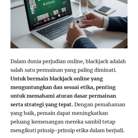
Dalam dunia perjudian online, blackjack adalah
salah satu permainan yang paling diminati.
Untuk bermain blackjack online yang
menguntungkan dan sesuai etika, penting
untuk memahami aturan dasar permainan
serta strategi yang tepat.
Dengan pemahaman
yang baik, pemain dapat meningkatkan
peluang kemenangan mereka sambil tetap
mengikuti prinsip-prinsip etika dalam berjudi.