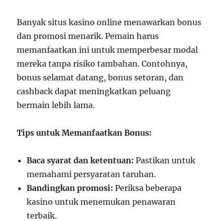
Banyak situs kasino online menawarkan bonus
dan promosi menarik. Pemain harus
memanfaatkan ini untuk memperbesar modal
mereka tanpa risiko tambahan. Contohnya,
bonus selamat datang, bonus setoran, dan
cashback dapat meningkatkan peluang
bermain lebih lama.
Tips untuk Memanfaatkan Bonus:
Baca syarat dan ketentuan:
Pastikan untuk
memahami persyaratan taruhan.
Bandingkan promosi:
Periksa beberapa
kasino untuk menemukan penawaran
terbaik.