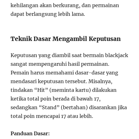
kehilangan akan berkurang, dan permainan
dapat berlangsung lebih lama.
Teknik Dasar Mengambil Keputusan
Keputusan yang diambil saat bermain blackjack
sangat mempengaruhi hasil permainan.
Pemain harus memahami dasar-dasar yang
mendasari keputusan tersebut. Misalnya,
tindakan “Hit” (meminta kartu) dilakukan
ketika total poin berada di bawah 17,
sedangkan “Stand” (bertahan) disarankan jika
total poin mencapai 17 atau lebih.
Panduan Dasar: