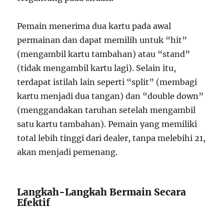
Pemain menerima dua kartu pada awal
permainan dan dapat memilih untuk “hit”
(mengambil kartu tambahan) atau “stand”
(tidak mengambil kartu lagi). Selain itu,
terdapat istilah lain seperti “split” (membagi
kartu menjadi dua tangan) dan “double down”
(menggandakan taruhan setelah mengambil
satu kartu tambahan). Pemain yang memiliki
total lebih tinggi dari dealer, tanpa melebihi 21,
akan menjadi pemenang.
Langkah-Langkah Bermain Secara
Efektif