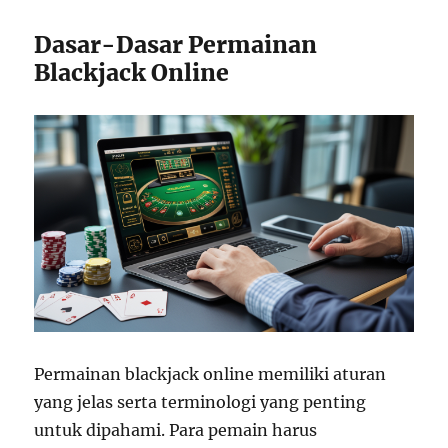
Dasar-Dasar Permainan
Blackjack Online
Permainan blackjack online memiliki aturan
yang jelas serta terminologi yang penting
untuk dipahami. Para pemain harus