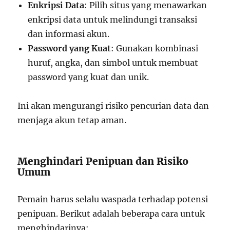
Enkripsi Data
: Pilih situs yang menawarkan
enkripsi data untuk melindungi transaksi
dan informasi akun.
Password yang Kuat
: Gunakan kombinasi
huruf, angka, dan simbol untuk membuat
password yang kuat dan unik.
Ini akan mengurangi risiko pencurian data dan
menjaga akun tetap aman.
Menghindari Penipuan dan Risiko
Umum
Pemain harus selalu waspada terhadap potensi
penipuan. Berikut adalah beberapa cara untuk
menghindarinya: