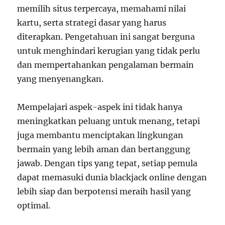
memilih situs terpercaya, memahami nilai
kartu, serta strategi dasar yang harus
diterapkan. Pengetahuan ini sangat berguna
untuk menghindari kerugian yang tidak perlu
dan mempertahankan pengalaman bermain
yang menyenangkan.
Mempelajari aspek-aspek ini tidak hanya
meningkatkan peluang untuk menang, tetapi
juga membantu menciptakan lingkungan
bermain yang lebih aman dan bertanggung
jawab. Dengan tips yang tepat, setiap pemula
dapat memasuki dunia blackjack online dengan
lebih siap dan berpotensi meraih hasil yang
optimal.