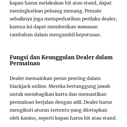
kapan harus melakukan hit atau stand, dapat
meningkatkan peluang menang. Pemain
sebaiknya juga memperhatikan perilaku dealer,
karena ini dapat memberikan wawasan
tambahan dalam mengambil keputusan.
Fungsi dan Keunggulan Dealer dalam
Permainan
Dealer memainkan peran penting dalam
blackjack online. Mereka bertanggung jawab
untuk membagikan kartu dan memastikan
permainan berjalan dengan adil. Dealer harus
mengikuti aturan tertentu yang ditetapkan
oleh kasino, seperti kapan harus hit atau stand.