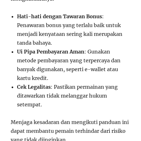
Hati-hati dengan Tawaran Bonus
:
Penawaran bonus yang terlalu baik untuk
menjadi kenyataan sering kali merupakan
tanda bahaya.
Ui Pipa Pembayaran Aman
: Gunakan
metode pembayaran yang terpercaya dan
banyak digunakan, seperti e-wallet atau
kartu kredit.
Cek Legalitas
: Pastikan permainan yang
ditawarkan tidak melanggar hukum
setempat.
Menjaga kesadaran dan mengikuti panduan ini
dapat membantu pemain terhindar dari risiko
yang tidak diinginkan.