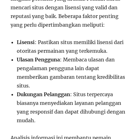
mencari situs dengan lisensi yang valid dan
reputasi yang baik. Beberapa faktor penting
yang perlu dipertimbangkan meliputi:
Lisensi
: Pastikan situs memiliki lisensi dari
otoritas permainan yang terkemuka.
Ulasan Pengguna
: Membaca ulasan dan
pengalaman pengguna lain dapat
memberikan gambaran tentang kredibilitas
situs.
Dukungan Pelanggan
: Situs terpercaya
biasanya menyediakan layanan pelanggan
yang responsif dan dapat dihubungi dengan
mudah.
Analisis informasi ini membantu pemain