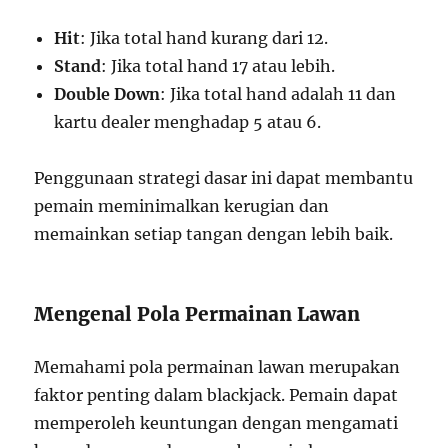
Hit
: Jika total hand kurang dari 12.
Stand
: Jika total hand 17 atau lebih.
Double Down
: Jika total hand adalah 11 dan
kartu dealer menghadap 5 atau 6.
Penggunaan strategi dasar ini dapat membantu
pemain meminimalkan kerugian dan
memainkan setiap tangan dengan lebih baik.
Mengenal Pola Permainan Lawan
Memahami pola permainan lawan merupakan
faktor penting dalam blackjack. Pemain dapat
memperoleh keuntungan dengan mengamati