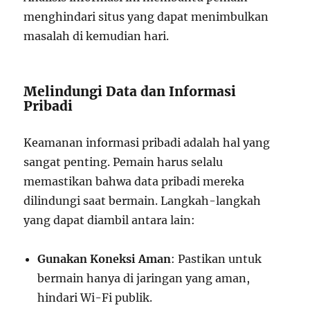
menghindari situs yang dapat menimbulkan
masalah di kemudian hari.
Melindungi Data dan Informasi
Pribadi
Keamanan informasi pribadi adalah hal yang
sangat penting. Pemain harus selalu
memastikan bahwa data pribadi mereka
dilindungi saat bermain. Langkah-langkah
yang dapat diambil antara lain:
Gunakan Koneksi Aman
: Pastikan untuk
bermain hanya di jaringan yang aman,
hindari Wi-Fi publik.