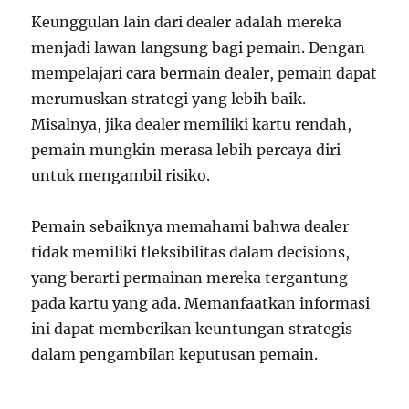
Keunggulan lain dari dealer adalah mereka
menjadi lawan langsung bagi pemain. Dengan
mempelajari cara bermain dealer, pemain dapat
merumuskan strategi yang lebih baik.
Misalnya, jika dealer memiliki kartu rendah,
pemain mungkin merasa lebih percaya diri
untuk mengambil risiko.
Pemain sebaiknya memahami bahwa dealer
tidak memiliki fleksibilitas dalam decisions,
yang berarti permainan mereka tergantung
pada kartu yang ada. Memanfaatkan informasi
ini dapat memberikan keuntungan strategis
dalam pengambilan keputusan pemain.