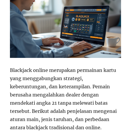
Blackjack online merupakan permainan kartu
yang menggabungkan strategi,
keberuntungan, dan keterampilan. Pemain
berusaha mengalahkan dealer dengan
mendekati angka 21 tanpa melewati batas
tersebut. Berikut adalah penjelasan mengenai
aturan main, jenis taruhan, dan perbedaan
antara blackjack tradisional dan online.