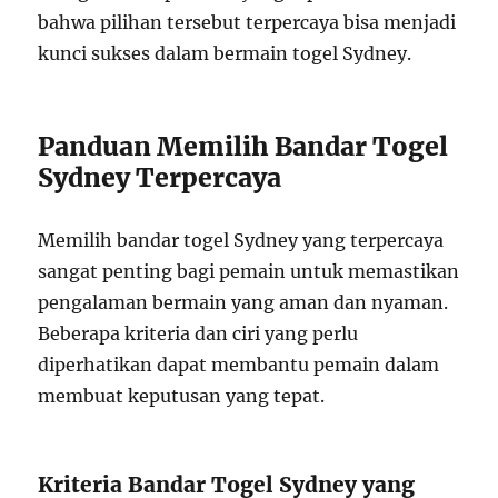
bahwa pilihan tersebut terpercaya bisa menjadi
kunci sukses dalam bermain togel Sydney.
Panduan Memilih Bandar Togel
Sydney Terpercaya
Memilih bandar togel Sydney yang terpercaya
sangat penting bagi pemain untuk memastikan
pengalaman bermain yang aman dan nyaman.
Beberapa kriteria dan ciri yang perlu
diperhatikan dapat membantu pemain dalam
membuat keputusan yang tepat.
Kriteria Bandar Togel Sydney yang