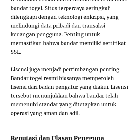
bandar togel. Situs terpercaya seringkali
dilengkapi dengan teknologi enkripsi, yang
melindungi data pribadi dan transaksi
keuangan pengguna. Penting untuk
memastikan bahwa bandar memiliki sertifikat
SSL.
Lisensi juga menjadi pertimbangan penting.
Bandar togel resmi biasanya memperoleh
lisensi dari badan pengatur yang diakui. Lisensi
tersebut menunjukkan bahwa bandar telah
memenuhi standar yang ditetapkan untuk
operasi yang aman dan adil.
Reputasi dan Ulasan Pengguna