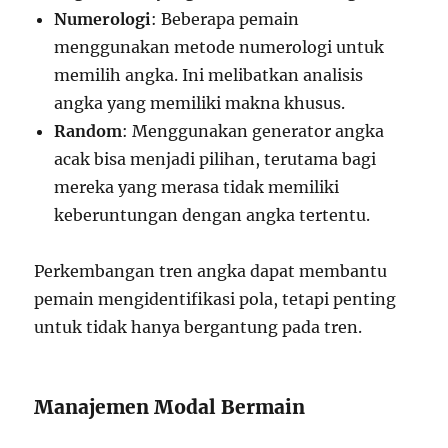
Numerologi
: Beberapa pemain
menggunakan metode numerologi untuk
memilih angka. Ini melibatkan analisis
angka yang memiliki makna khusus.
Random
: Menggunakan generator angka
acak bisa menjadi pilihan, terutama bagi
mereka yang merasa tidak memiliki
keberuntungan dengan angka tertentu.
Perkembangan tren angka dapat membantu
pemain mengidentifikasi pola, tetapi penting
untuk tidak hanya bergantung pada tren.
Manajemen Modal Bermain