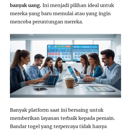
banyak uang.
Ini menjadi pilihan ideal untuk
mereka yang baru memulai atau yang ingin
mencoba peruntungan mereka.
Banyak platform saat ini bersaing untuk
memberikan layanan terbaik kepada pemain.
Bandar togel yang terpercaya tidak hanya