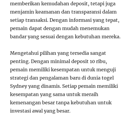
memberikan kemudahan deposit, tetapi juga
menjamin keamanan dan transparansi dalam
setiap transaksi. Dengan informasi yang tepat,
pemain dapat dengan mudah menemukan
bandar yang sesuai dengan kebutuhan mereka.
Mengetahui pilihan yang tersedia sangat
penting. Dengan minimal deposit 10 ribu,
pemain memiliki kesempatan untuk menguji
strategi dan pengalaman baru di dunia togel
Sydney yang dinamis. Setiap pemain memiliki
kesempatan yang sama untuk meraih
kemenangan besar tanpa kebutuhan untuk
investasi awal yang besar.