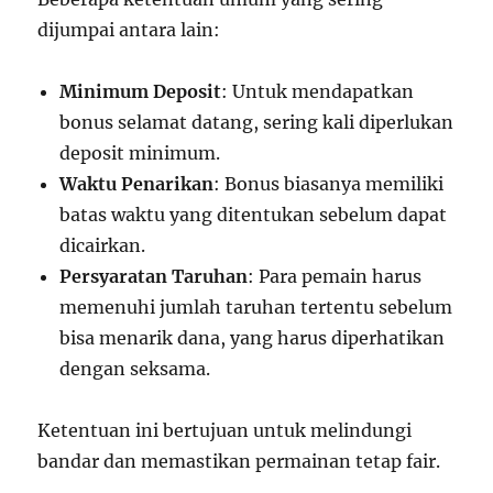
dijumpai antara lain:
Minimum Deposit
: Untuk mendapatkan
bonus selamat datang, sering kali diperlukan
deposit minimum.
Waktu Penarikan
: Bonus biasanya memiliki
batas waktu yang ditentukan sebelum dapat
dicairkan.
Persyaratan Taruhan
: Para pemain harus
memenuhi jumlah taruhan tertentu sebelum
bisa menarik dana, yang harus diperhatikan
dengan seksama.
Ketentuan ini bertujuan untuk melindungi
bandar dan memastikan permainan tetap fair.