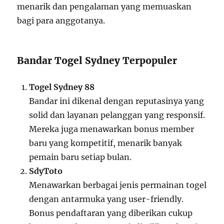
menarik dan pengalaman yang memuaskan
bagi para anggotanya.
Bandar Togel Sydney Terpopuler
Togel Sydney 88
Bandar ini dikenal dengan reputasinya yang
solid dan layanan pelanggan yang responsif.
Mereka juga menawarkan bonus member
baru yang kompetitif, menarik banyak
pemain baru setiap bulan.
SdyToto
Menawarkan berbagai jenis permainan togel
dengan antarmuka yang user-friendly.
Bonus pendaftaran yang diberikan cukup