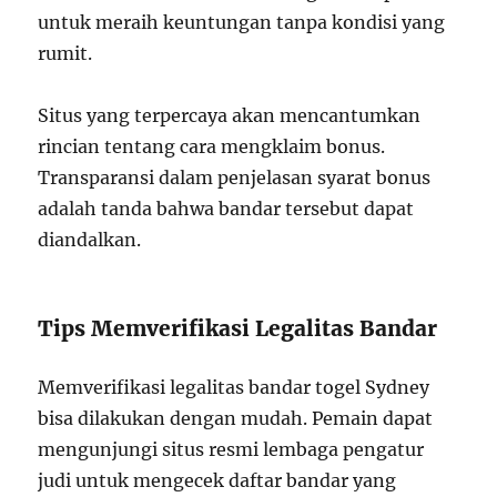
untuk meraih keuntungan tanpa kondisi yang
rumit.
Situs yang terpercaya akan mencantumkan
rincian tentang cara mengklaim bonus.
Transparansi dalam penjelasan syarat bonus
adalah tanda bahwa bandar tersebut dapat
diandalkan.
Tips Memverifikasi Legalitas Bandar
Memverifikasi legalitas bandar togel Sydney
bisa dilakukan dengan mudah. Pemain dapat
mengunjungi situs resmi lembaga pengatur
judi untuk mengecek daftar bandar yang