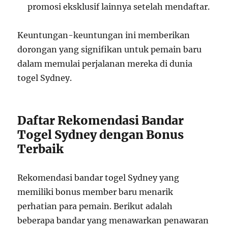
promosi eksklusif lainnya setelah mendaftar.
Keuntungan-keuntungan ini memberikan
dorongan yang signifikan untuk pemain baru
dalam memulai perjalanan mereka di dunia
togel Sydney.
Daftar Rekomendasi Bandar
Togel Sydney dengan Bonus
Terbaik
Rekomendasi bandar togel Sydney yang
memiliki bonus member baru menarik
perhatian para pemain. Berikut adalah
beberapa bandar yang menawarkan penawaran